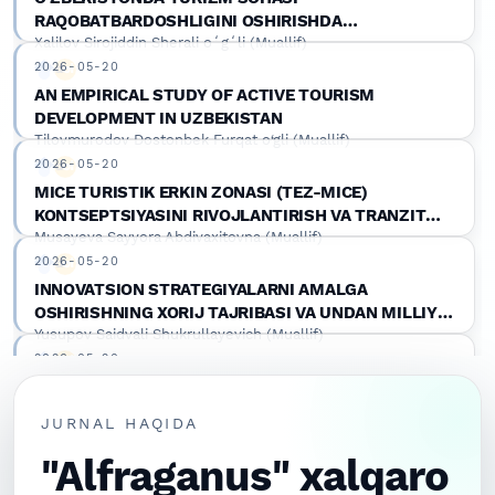
RAQOBATBARDOSHLIGINI OSHIRISHDA
Xalilov Sirojiddin Sherali oʻgʻli (Muallif)
MAVSUMIYLIK OMILLARINING TA’SIRI
2026-05-20
Google Scholar
DOI
AN EMPIRICAL STUDY OF ACTIVE TOURISM
DEVELOPMENT IN UZBEKISTAN
Tilovmurodov Dostonbek Furqat o‘gli (Muallif)
2026-05-20
Google Scholar
DOI
MICE TURISTIK ERKIN ZONASI (TEZ-MICE)
KONTSEPTSIYASINI RIVOJLANTIRISH VA TRANZIT
Musayeva Sayyora Abdivaxitovna (Muallif)
SAYYOHLARNI BIZNES ISTE’MOLCHIGA AYLANTIRISH
MEXANIZMI
2026-05-20
Google Scholar
DOI
INNOVATSION STRATEGIYALARNI AMALGA
OSHIRISHNING XORIJ TAJRIBASI VA UNDAN MILLIY
Yusupov Saidvali Shukrullayevich (Muallif)
IQTISODIYOTDA FOYDALANISH YО‘NALISHLARI
2026-05-20
Google Scholar
DOI
FACTORS INFLUENCING THE SUSTAINABLE
DEVELOPMENT OF THE TOURISM INDUSTRY IN
JURNAL HAQIDA
Sayfutdinov Shuxratjon Sultonovich (Muallif)
UZBEKISTAN
2026-05-20
"Alfraganus" xalqaro
Google Scholar
DOI
EKSTREMAL TURISTIK XIZMATLARNI INNOVATSION