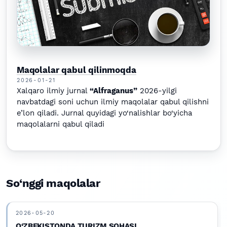
Maqolalar qabul qilinmoqda
2026-01-21
Xalqaro ilmiy jurnal
“Alfraganus”
2026-yilgi
navbatdagi soni uchun ilmiy maqolalar qabul qilishni
e’lon qiladi. Jurnal quyidagi yo‘nalishlar bo‘yicha
maqolalarni qabul qiladi
So‘nggi maqolalar
2026-05-20
O‘ZBEKISTONDA TURIZM SOHASI