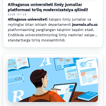
Alfraganus universiteti ilmiy jurnallar
platformasi to‘liq modernizatsiya qilindi!
2026-01-29
Alfraganus universiteti
Xalqaro ilmiy jurnallar va
reytinglar bilan ishlash departamenti
journals.afu.uz
platformasining yangilangan talqinini taqdim etadi.
Endilikda universitetimizning ilmiy nashrlari xalqaro
standartlarga to‘liq moslashtirildi.