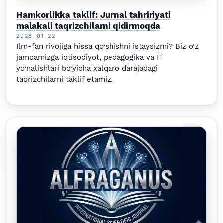
Hamkorlikka taklif: Jurnal tahririyati
malakali taqrizchilarni qidirmoqda
2026-01-22
Ilm-fan rivojiga hissa qo‘shishni istaysizmi? Biz o‘z
jamoamizga iqtisodiyot, pedagogika va IT
yo‘nalishlari bo‘yicha xalqaro darajadagi
taqrizchilarni taklif etamiz.