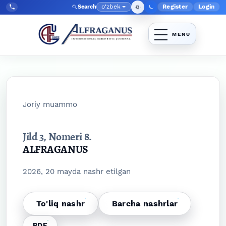
Skip to main navigation menu
Skip to main content
Skip to site footer
o‘zbek
Register
Login
Search
Admin menyu
Language
Tel:
+998903350930
Joriy muammo
Jild 3,
Nomeri 8.
ALFRAGANUS
2026, 20 mayda nashr etilgan
To'liq nashr
Barcha nashrlar
PDF