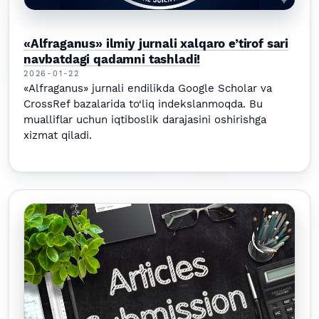
«Alfraganus» ilmiy jurnali xalqaro e’tirof sari
navbatdagi qadamni tashladi!
2026-01-22
«Alfraganus» jurnali endilikda Google Scholar va
CrossRef bazalarida to‘liq indekslanmoqda. Bu
mualliflar uchun iqtiboslik darajasini oshirishga
xizmat qiladi.