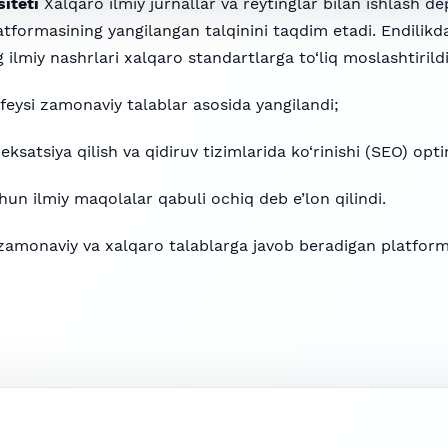
iteti
Xalqaro ilmiy jurnallar va reytinglar bilan ishlash d
tformasining yangilangan talqinini taqdim etadi. Endilikd
 ilmiy nashrlari xalqaro standartlarga to‘liq moslashtirildi
feysi zamonaviy talablar asosida yangilandi;
ksatsiya qilish va qidiruv tizimlarida ko‘rinishi (SEO) optim
hun ilmiy maqolalar qabuli ochiq deb e’lon qilindi.
i zamonaviy va xalqaro talablarga javob beradigan platforma