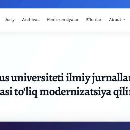
Joriy
Archives
Konferensiyalar
E'lonlar
About
s universiteti ilmiy jurnalla
si to‘liq modernizatsiya qili