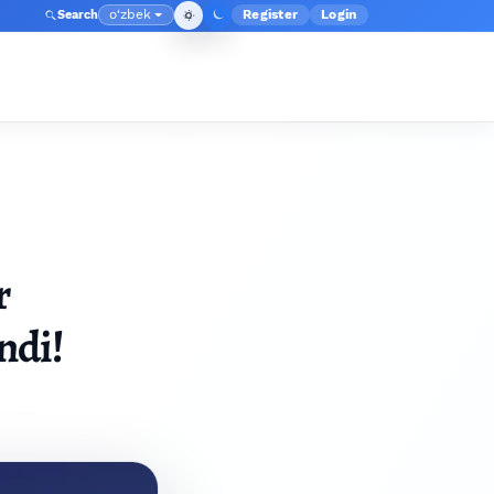
o‘zbek
Register
Login
Search
Admin menyusi
Language
r
ndi!