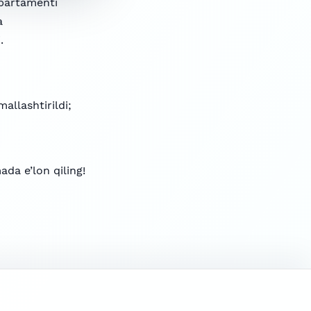
epartamenti
a
.
allashtirildi;
da e’lon qiling!