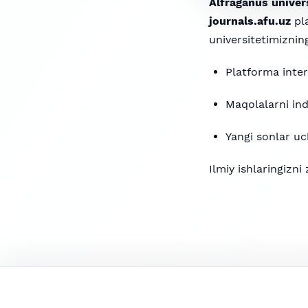
Alfraganus univers
journals.afu.uz
pla
universitetimizning
Platforma inter
Maqolalarni inde
Yangi sonlar uc
Ilmiy ishlaringizn