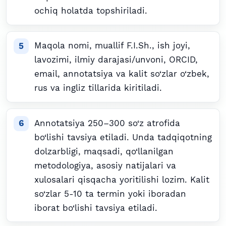
ochiq holatda topshiriladi.
Maqola nomi, muallif F.I.Sh., ish joyi,
lavozimi, ilmiy darajasi/unvoni, ORCID,
email, annotatsiya va kalit so‘zlar o‘zbek,
rus va ingliz tillarida kiritiladi.
Annotatsiya 250–300 so‘z atrofida
bo‘lishi tavsiya etiladi. Unda tadqiqotning
dolzarbligi, maqsadi, qo‘llanilgan
metodologiya, asosiy natijalari va
xulosalari qisqacha yoritilishi lozim. Kalit
so‘zlar 5-10 ta termin yoki iboradan
iborat bo‘lishi tavsiya etiladi.