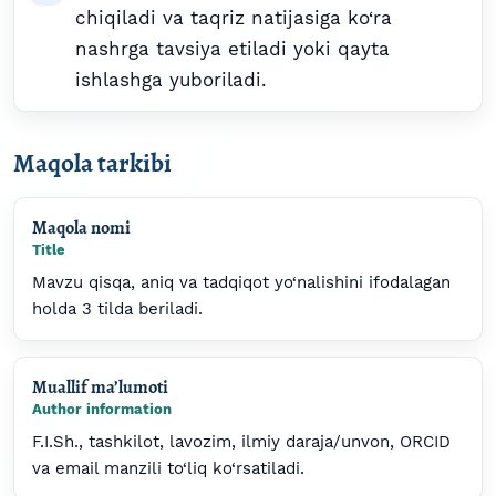
chiqiladi va taqriz natijasiga ko‘ra
nashrga tavsiya etiladi yoki qayta
ishlashga yuboriladi.
Maqola tarkibi
Maqola nomi
Title
Mavzu qisqa, aniq va tadqiqot yo‘nalishini ifodalagan
holda 3 tilda beriladi.
Muallif ma’lumoti
Author information
F.I.Sh., tashkilot, lavozim, ilmiy daraja/unvon, ORCID
va email manzili to‘liq ko‘rsatiladi.