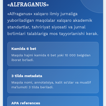
«ALFRAGANUS»
«Alfraganus» xalqaro ilmiy jurnaliga
yuboriladigan maqolalar xalqaro akademik
standartlar, tahririyat siyosati va jurnal
bo‘limlari talablariga mos tayyorlanishi kerak.
Kamida 6 bet
Maqola hajmi kamida 6 bet yoki 10 000 belgidan
iborat bo‘ladi.
3 tilda metadata
Maqola nomi, annotatsiya, kalit so‘zlar va muallif
ma’lumoti 3 tilda beriladi.
APA references