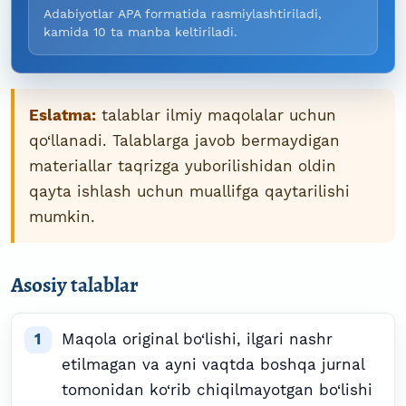
Adabiyotlar APA formatida rasmiylashtiriladi,
kamida 10 ta manba keltiriladi.
Eslatma:
talablar ilmiy maqolalar uchun
qo‘llanadi. Talablarga javob bermaydigan
materiallar taqrizga yuborilishidan oldin
qayta ishlash uchun muallifga qaytarilishi
mumkin.
Asosiy talablar
Maqola original bo‘lishi, ilgari nashr
etilmagan va ayni vaqtda boshqa jurnal
tomonidan ko‘rib chiqilmayotgan bo‘lishi