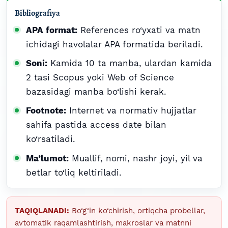
Bibliografiya
APA format:
References ro‘yxati va matn
ichidagi havolalar APA formatida beriladi.
Soni:
Kamida 10 ta manba, ulardan kamida
2 tasi Scopus yoki Web of Science
bazasidagi manba bo‘lishi kerak.
Footnote:
Internet va normativ hujjatlar
sahifa pastida access date bilan
ko‘rsatiladi.
Ma’lumot:
Muallif, nomi, nashr joyi, yil va
betlar to‘liq keltiriladi.
TAQIQLANADI:
Bo‘g‘in ko‘chirish, ortiqcha probellar,
avtomatik raqamlashtirish, makroslar va matnni