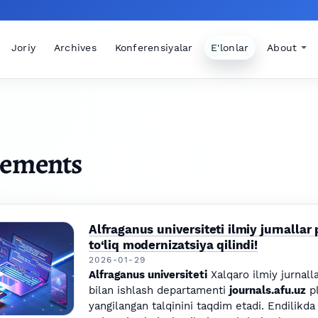
Joriy
Archives
Konferensiyalar
E'lonlar
About
ements
Alfraganus universiteti ilmiy jurnallar
to‘liq modernizatsiya qilindi!
2026-01-29
Alfraganus universiteti
Xalqaro ilmiy jurnalla
bilan ishlash departamenti
journals.afu.uz
pl
yangilangan talqinini taqdim etadi. Endilikda