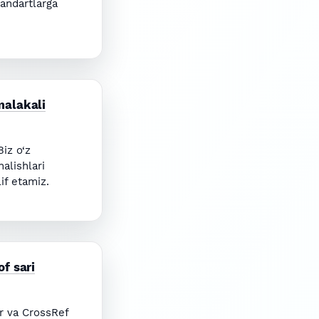
tandartlarga
malakali
Biz o‘z
alishlari
lif etamiz.
of sari
ar va CrossRef