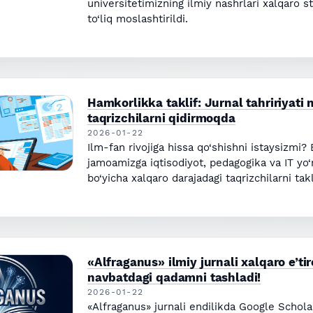
universitetimizning ilmiy nashrlari xalqaro s
to‘liq moslashtirildi.
Hamkorlikka taklif: Jurnal tahririyati 
taqrizchilarni qidirmoqda
2026-01-22
Ilm-fan rivojiga hissa qo‘shishni istaysizmi? 
jamoamizga iqtisodiyot, pedagogika va IT yo‘n
bo‘yicha xalqaro darajadagi taqrizchilarni tak
«Alfraganus» ilmiy jurnali xalqaro e’tir
navbatdagi qadamni tashladi!
2026-01-22
«Alfraganus» jurnali endilikda Google Schol