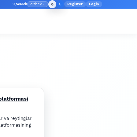
o‘zbek
Register
Login
Search
Admin menyusi
Language
 platformasi
r va reytinglar
atformasining