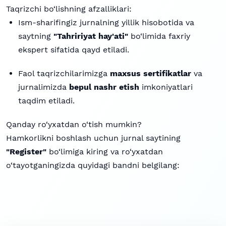
Taqrizchi bo‘lishning afzalliklari:
Ism-sharifingiz jurnalning yillik hisobotida va
saytning
"Tahririyat hay'ati"
bo‘limida faxriy
ekspert sifatida qayd etiladi.
Faol taqrizchilarimizga
maxsus sertifikatlar
va
jurnalimizda
bepul nashr etish
imkoniyatlari
taqdim etiladi.
Qanday ro‘yxatdan o‘tish mumkin?
Hamkorlikni boshlash uchun jurnal saytining
"Register"
bo‘limiga kiring va ro‘yxatdan
o‘tayotganingizda quyidagi bandni belgilang: