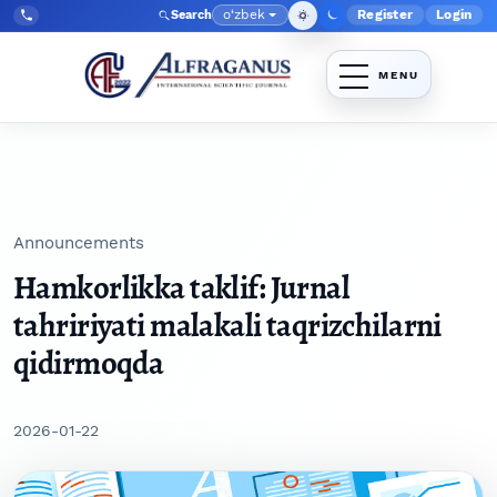
Skip to main navigation menu
Skip to main content
Skip to site footer
o‘zbek
Register
Login
Search
Admin menyu
Language
Tel:
+998903350930
Announcements
Hamkorlikka taklif: Jurnal
tahririyati malakali taqrizchilarni
qidirmoqda
2026-01-22