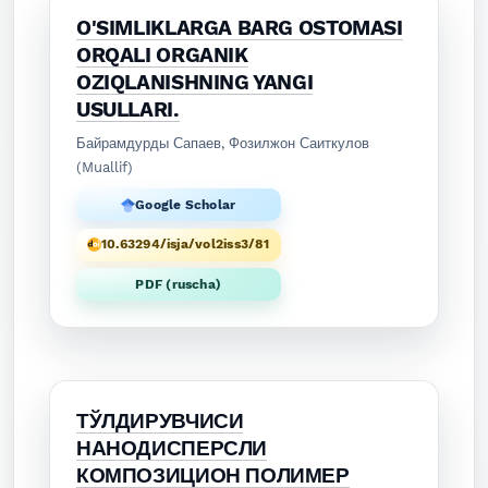
O'SIMLIKLARGA BARG OSTOMASI
ORQALI ORGANIK
OZIQLANISHNING YANGI
USULLARI.
Байрамдурды Сапаев, Фозилжон Саиткулов
(Muallif)
Google Scholar
10.63294/isja/vol2iss3/81
PDF (ruscha)
ТЎЛДИРУВЧИСИ
НАНОДИСПЕРСЛИ
КОМПОЗИЦИОН ПОЛИМЕР