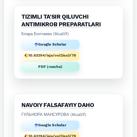
TIZIMLI TA'SIR QILUVCHI
ANTIMIKROB PREPARATLARI
Клара Болтаева (Muallif)
Google Scholar
10.63294/isja/vol2iss3/78
PDF (ruscha)
NAVOIY FALSAFAYIY DAHO
ГУЛЬНОРА МАНСУРОВА (Muallif)
Google Scholar
10.63294/isja/vol2iss3/79