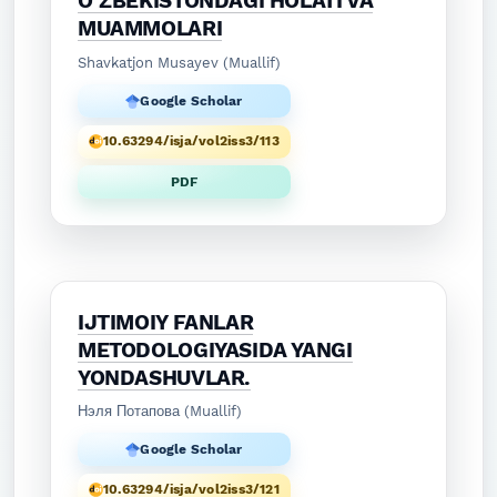
O‘ZBEKISTONDAGI HOLATI VA
MUAMMOLARI
Shavkatjon Musayev (Muallif)
Google Scholar
10.63294/isja/vol2iss3/113
PDF
IJTIMOIY FANLAR
METODOLOGIYASIDA YANGI
YONDASHUVLAR.
Нэля Потапова (Muallif)
Google Scholar
10.63294/isja/vol2iss3/121