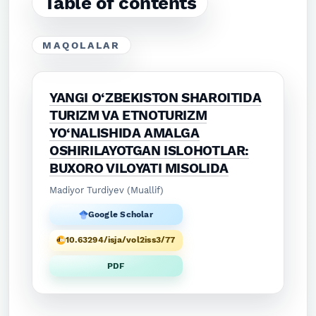
Table of contents
MAQOLALAR
YANGI O‘ZBEKISTON SHAROITIDA
TURIZM VA ETNOTURIZM
YO‘NALISHIDA AMALGA
OSHIRILAYOTGAN ISLOHOTLAR:
BUXORO VILOYATI MISOLIDA
Madiyor Turdiyev (Muallif)
Google Scholar
10.63294/isja/vol2iss3/77
PDF