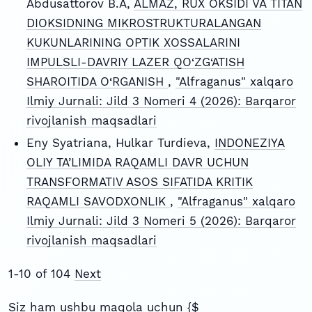
Abdusattorov B.A,
ALMAZ, RUX OKSIDI VA TITAN
DIOKSIDNING MIKROSTRUKTURALANGAN
KUKUNLARINING OPTIK XOSSALARINI
IMPULSLI-DAVRIY LAZER QO‘ZG‘ATISH
SHAROITIDA O‘RGANISH
,
"Alfraganus" xalqaro
Ilmiy Jurnali: Jild 3 Nomeri 4 (2026): Barqaror
rivojlanish maqsadlari
Eny Syatriana, Hulkar Turdieva,
INDONEZIYA
OLIY TA’LIMIDA RAQAMLI DAVR UCHUN
TRANSFORMATIV ASOS SIFATIDA KRITIK
RAQAMLI SAVODXONLIK
,
"Alfraganus" xalqaro
Ilmiy Jurnali: Jild 3 Nomeri 5 (2026): Barqaror
rivojlanish maqsadlari
1-10 of 104
Next
Siz ham ushbu maqola uchun {$