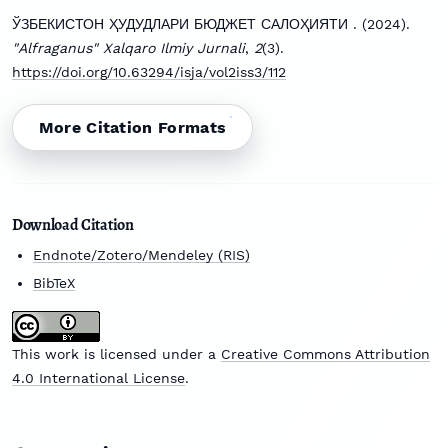
ЎЗБЕКИСТОН ҲУДУДЛАРИ БЮДЖЕТ САЛОҲИЯТИ . (2024).
"Alfraganus" Xalqaro Ilmiy Jurnali
,
2
(3).
https://doi.org/10.63294/isja/vol2iss3/112
More Citation Formats
Download Citation
Endnote/Zotero/Mendeley (RIS)
BibTeX
This work is licensed under a
Creative Commons Attribution
4.0 International License
.