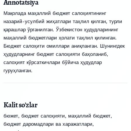
Annotatsiya
Мақолада маҳаллий бюджет салоҳиятининг
назарий-усулбий жиҳатлари таҳлил қилган, турли
қарашлар ўрганилган. Ўзбекистон ҳудудларининг
маҳаллий бюджетлари ҳолати таҳлил қилинган.
Бюджет салоҳити омиллари аниқланган. Шунингдек
ҳудудларнинг бюджет салоҳияти баҳоланиб,
салоҳият кўрсаткичлари бўйича ҳудудлар
гуруҳланган.
Kalit so'zlar
бюжет, бюджет салоҳияти, маҳаллий бюджет,
бюджет даромадлари ва харажатлари,