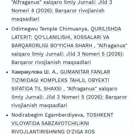
"Alfraganus" xalqaro Ilmiy Jurnali: Jild 3
Nomeri 4 (2026): Barqaror rivojlanish
maqsadlari
Odimegwu Temple Chimuanya,
QURILISHDA
LATERIT: QO‘LLANILISHI, XOSSALARI VA
BARQARORLIGI BO‘YICHA SHARH
,
"Alfraganus"
xalqaro Ilmiy Jurnali: Jild 3 Nomeri 5 (2026):
Barqaror rivojlanish maqsadlari
Хамракулова Ш. А.,
GUMANITAR FANLAR
TIZIMIDAGI KOMPLEKS TAHLIL OBYEKTI
SIFATIDA TIL SHAXSI
,
"Alfraganus" xalqaro
Ilmiy Jurnali: Jild 3 Nomeri 5 (2026): Barqaror
rivojlanish maqsadlari
Nodirabegim Egamberdiyeva,
TOSHKENT
VILOYATIDA SABZAVOTCHILIKNI
RIVOJLANTIRISHNING O‘ZIGA XOS