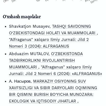
O'xshash maqolalar
Shavkatjon Musayev,
TASHQI SAVDONING
O‘ZBEKISTONDAGI HOLATI VA MUAMMOLARI
,
"Alfraganus" xalqaro Ilmiy Jurnali: Jild 2
Nomeri 3 (2024): ALFRAGANUS
Abduazim MUTALOV,
O’ZBEKISTONDA
TADBIRKORLIKNI RIVOJLANTIRISH
MUAMMOLARI
,
"Alfraganus" xalqaro Ilmiy
Jurnali: Jild 2 Nomeri 6 (2024): «ALFRAGANUS»
А. Насыров,
MARKAZIY OSIYONING SUV
XAVFSIZLIGI VA SIBIR DARYOLARI OQIMINING
BIR QISMINI BURISH BO‘YICHA MUNOZARA:
EKOLOGIK VA IQTISODIY JIHATLAR
,