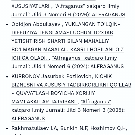
XUSUSIYATLARI
,
"Alfraganus" xalqaro Ilmiy
Jurnali: Jild 3 Nomeri 6 (2026): ALFRAGANUS
Obidjon Abdullayev ,
YUKLANGAN TO'LQIN-
DIFFUZIYA TENGLAMASI UCHUN TO'XTAB
YETISHTIRISH SHARTI BILAN MAHALLIY
BO'LMAGAN MASALAL. KASRLI HOSILANI O'Z
ICHIGA OLADI.
,
"Alfraganus" xalqaro Ilmiy
Jurnali: Jild 1 Nomeri 6 (2024): ALFRAGANUS
KURBONOV Jasurbek Pozilovich,
KICHIK
BIZNESNI VA XUSUSIY TADBIRKORLIKNI QO‘LLAB
- QUVVATLASH BO‘YICHA XORIJIY
MAMLAKATLAR TAJRIBASI
,
"Alfraganus"
xalqaro Ilmiy Jurnali: Jild 3 Nomeri 3 (2025):
ALFRAGANUS
Rakhmatullaev I.A, Bunkin N.F, Hoshimov Q.H,