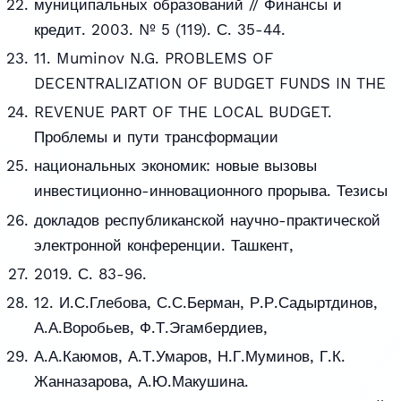
муниципальных образований // Финансы и
кредит. 2003. № 5 (119). С. 35-44.
11. Muminov N.G. PROBLEMS OF
DECENTRALIZATION OF BUDGET FUNDS IN THE
REVENUE PART OF THE LOCAL BUDGET.
Проблемы и пути трансформации
национальных экономик: новые вызовы
инвестиционно-инновационного прорыва. Тезисы
докладов республиканской научно-практической
электронной конференции. Ташкент,
2019. С. 83-96.
12. И.С.Глебова, С.С.Берман, Р.Р.Садыртдинов,
А.А.Воробьев, Ф.Т.Эгамбердиев,
А.А.Каюмов, А.Т.Умаров, Н.Г.Муминов, Г.К.
Жанназарова, А.Ю.Макушина.