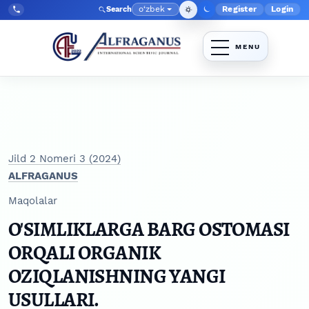
Skip to main navigation menu
Skip to main content
Skip to site footer
o‘zbek
Register
Login
Search
Admin menyu
Language
Tel:
+998903350930
Jild 2 Nomeri 3 (2024)
ALFRAGANUS
Maqolalar
O'SIMLIKLARGA BARG OSTOMASI
ORQALI ORGANIK
OZIQLANISHNING YANGI
USULLARI.