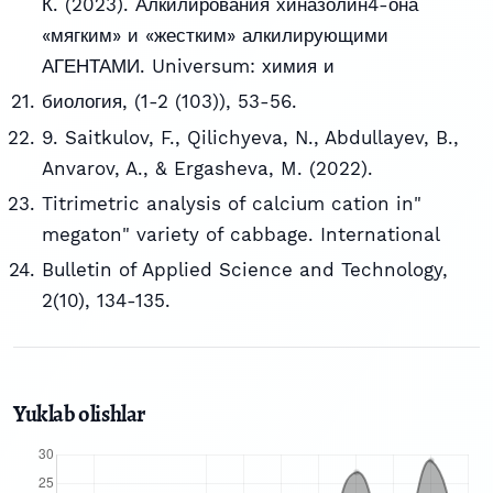
К. (2023). Алкилирования хиназолин4-она
«мягким» и «жестким» алкилирующими
АГЕНТАМИ. Universum: химия и
биология, (1-2 (103)), 53-56.
9. Saitkulov, F., Qilichyeva, N., Abdullayev, B.,
Anvarov, A., & Ergasheva, M. (2022).
Titrimetric analysis of calcium cation in"
megaton" variety of cabbage. International
Bulletin of Applied Science and Technology,
2(10), 134-135.
Yuklab olishlar