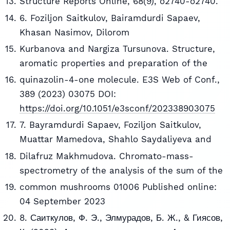
Structure Reports Online, 68(9), o2740-o2740.
6. Foziljon Saitkulov, Bairamdurdi Sapaev,
Khasan Nasimov, Dilorom
Kurbanova and Nargiza Tursunova. Structure,
aromatic properties and preparation of the
quinazolin-4-one molecule. E3S Web of Conf.,
389 (2023) 03075 DOI:
https://doi.org/10.1051/e3sconf/202338903075
7. Bayramdurdi Sapaev, Foziljon Saitkulov,
Muattar Mamedova, Shahlo Saydaliyeva and
Dilafruz Makhmudova. Chromato-mass-
spectrometry of the analysis of the sum of the
common mushrooms 01006 Published online:
04 September 2023
8. Саиткулов, Ф. Э., Элмурадов, Б. Ж., & Гиясов,