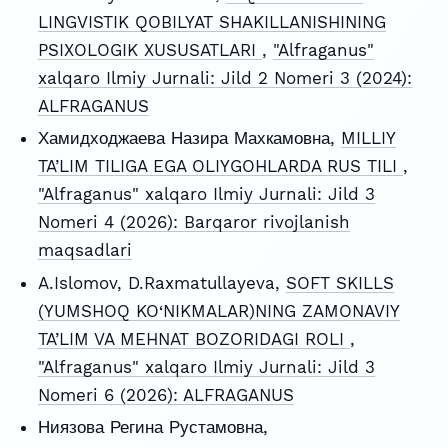
LINGVISTIK QOBILYAT SHAKILLANISHINING
PSIXOLOGIK XUSUSATLARI
,
"Alfraganus"
xalqaro Ilmiy Jurnali: Jild 2 Nomeri 3 (2024):
ALFRAGANUS
Хамидходжаева Назира Махкамовна,
MILLIY
TA’LIM TILIGA EGA OLIYGOHLARDA RUS TILI
,
"Alfraganus" xalqaro Ilmiy Jurnali: Jild 3
Nomeri 4 (2026): Barqaror rivojlanish
maqsadlari
A.Islomov, D.Raxmatullayeva,
SOFT SKILLS
(YUMSHOQ KO‘NIKMALAR)NING ZAMONAVIY
TA’LIM VA MEHNAT BOZORIDAGI ROLI
,
"Alfraganus" xalqaro Ilmiy Jurnali: Jild 3
Nomeri 6 (2026): ALFRAGANUS
Ниязова Регина Рустамовна,