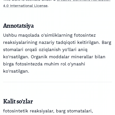
4.0 International License
.
Annotatsiya
Ushbu maqolada o'simliklarning fotosintez
reaksiyalarining nazariy tadqiqoti keltirilgan. Barg
stomalari orqali oziqlanish yo'llari aniq
ko'rsatilgan. Organik moddalar minerallar bilan
birga fotosintezda muhim rol o'ynashi
ko'rsatilgan.
Kalit so'zlar
fotosintetik reaksiyalar, barg stomatalari,