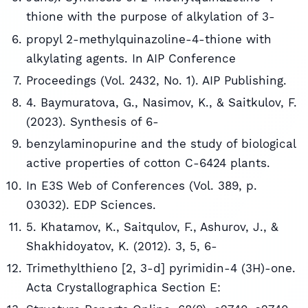
thione with the purpose of alkylation of 3-
propyl 2-methylquinazoline-4-thione with
alkylating agents. In AIP Conference
Proceedings (Vol. 2432, No. 1). AIP Publishing.
4. Baymuratova, G., Nasimov, K., & Saitkulov, F.
(2023). Synthesis of 6-
benzylaminopurine and the study of biological
active properties of cotton C-6424 plants.
In E3S Web of Conferences (Vol. 389, p.
03032). EDP Sciences.
5. Khatamov, K., Saitqulov, F., Ashurov, J., &
Shakhidoyatov, K. (2012). 3, 5, 6-
Trimethylthieno [2, 3-d] pyrimidin-4 (3H)-one.
Acta Crystallographica Section E: