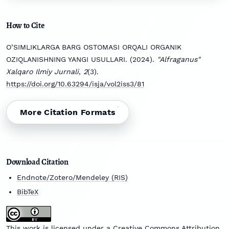
How to Cite
O’SIMLIKLARGA BARG OSTOMASI ORQALI ORGANIK
OZIQLANISHNING YANGI USULLARI. (2024).
"Alfraganus"
Xalqaro Ilmiy Jurnali
,
2
(3).
https://doi.org/10.63294/isja/vol2iss3/81
More Citation Formats
Download Citation
Endnote/Zotero/Mendeley (RIS)
BibTeX
This work is licensed under a
Creative Commons Attribution