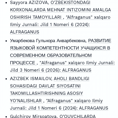
Sayyora AZIZOVA,
O’ZBEKISTONDAGI
KORXONALARDA MEHNAT INTIZOMINI AMALGA
OSHIRISH TAMOYILLARI
,
"Alfraganus" xalqaro
Ilmiy Jurnali: Jild 1 Nomeri 6 (2024):
ALFRAGANUS
Умарбекова Гульнора Анварбековна,
РАЗВИТИЕ
ЯЗЫКОВОЙ КОМПЕТЕНТНОСТИ УЧАЩИХСЯ В
СОВРЕМЕННОМ ОБРАЗОВАТЕЛЬНОМ
ПРОЦЕССЕ
,
"Alfraganus" xalqaro Ilmiy Jurnali:
Jild 3 Nomeri 6 (2026): ALFRAGANUS
АZIZBEK ISMAILOV,
AHOLI BANDLIGI
SOHASIDAGI DAVLAT SIYOSATINI
TAKOMILLASHTIRISHNING ASOSIY
YO'NALISHLAR
,
"Alfraganus" xalqaro Ilmiy
Jurnali: Jild 1 Nomeri 6 (2024): ALFRAGANUS
Gulchiroy Mirsoatova,
O’QUVCHILARDA