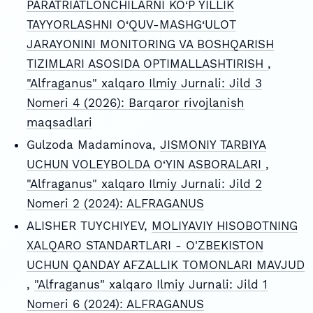
PARATRIATLONCHILARNI KO‘P YILLIK
TAYYORLASHNI O‘QUV-MASHG‘ULOT
JARAYONINI MONITORING VA BOSHQARISH
TIZIMLARI ASOSIDA OPTIMALLASHTIRISH
,
"Alfraganus" xalqaro Ilmiy Jurnali: Jild 3
Nomeri 4 (2026): Barqaror rivojlanish
maqsadlari
Gulzoda Madaminova,
JISMONIY TARBIYA
UCHUN VOLEYBOLDA O‘YIN ASBORALARI
,
"Alfraganus" xalqaro Ilmiy Jurnali: Jild 2
Nomeri 2 (2024): ALFRAGANUS
ALISHER TUYCHIYEV,
MOLIYAVIY HISOBOTNING
XALQARO STANDARTLARI - O'ZBEKISTON
UCHUN QANDAY AFZALLIK TOMONLARI MAVJUD
,
"Alfraganus" xalqaro Ilmiy Jurnali: Jild 1
Nomeri 6 (2024): ALFRAGANUS