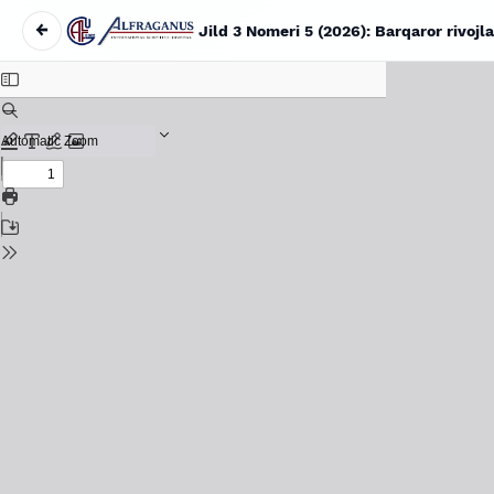
←
Jild 3 Nomeri 5 (2026): Barqaror rivoj
Maqola tafsilotlariga qaytish