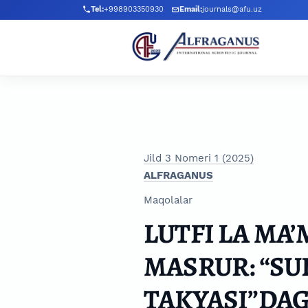
Skip to main navigation menu
Skip to main content
Skip to site footer
Tel:
+998903350930
Email:
journals@afu.uz
Jild 3 Nomeri 1 (2025)
ALFRAGANUS
Maqolalar
LUTFI LA MA
MASRUR: “SU
TAKYASI”DAG