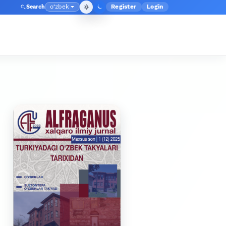
o‘zbek
Register
Login
Search
Admin menyusi
Language