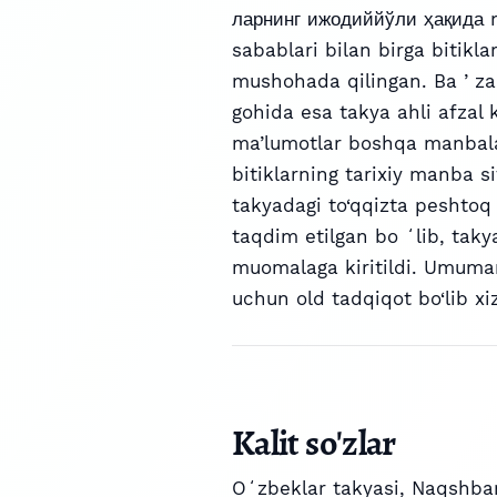
ларнинг ижодиййўли ҳақида m
sabablari bilan birga bitikl
mushohada qilingan. Ba ʼzan
gohida esa takya ahli afzal k
ma’lumotlar boshqa manbalard
bitiklarning tarixiy manba 
takyadagi to‘qqizta peshtoq 
taqdim etilgan bo ʻlib, takya
muomalaga kiritildi. Umuman
uchun old tadqiqot bo‘lib xi
Kalit so'zlar
Oʻzbeklar takyasi
,
Naqshban