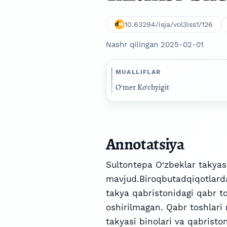
10.63294/isja/vol3iss1/126
Nashr qilingan 2025-02-01
MUALLIFLAR
O‘mer Ko‘chyigit
Annotatsiya
Sultontepa O‘zbeklar takyas
mavjud.Biroqbutadqiqotlard
takya qabristonidagi qabr t
oshirilmagan. Qabr toshlari
takyasi binolari va qabristo