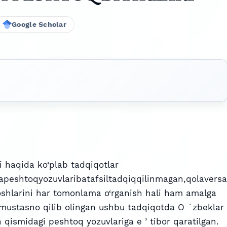
Google Scholar
i haqida ko‘plab tadqiqotlar
apeshtoqyozuvlaribatafsiltadqiqqilinmagan,qolaversa
oshlarini har tomonlama o‘rganish hali ham amalga
 mustasno qilib olingan ushbu tadqiqotda O ʻzbeklar
n qismidagi peshtoq yozuvlariga e ʼtibor qaratilgan.