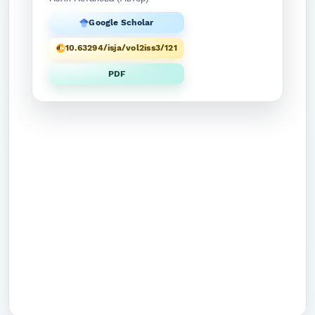
Google Scholar
10.63294/isja/vol2iss3/121
PDF