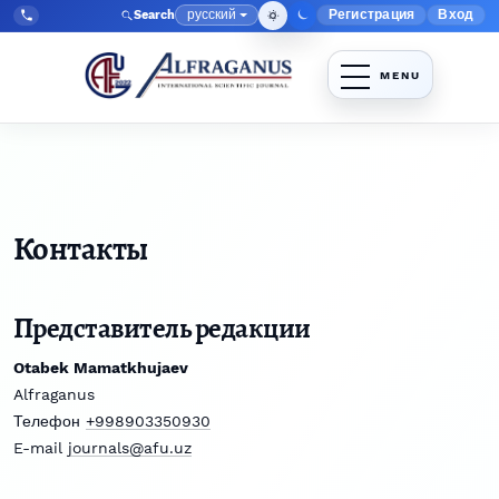
Перейти к главному меню навигации
Перейти к основному контенту
Перейти к нижнему колонтитулу сайта
русский
Регистрация
Вход
Search
Меню админис
Язык
Tel:
+998903350930
Контакты
Представитель редакции
Otabek Mamatkhujaev
Alfraganus
Телефон
+998903350930
E-mail
journals@afu.uz