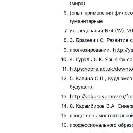
(мира)
(опыт применения филосо
гуманитарные
исследования №4 (12). 201
3. Бразевич C. Развитие 
прогнозировании.
http://y
4. Гураль С.К. Язык как 
https://core.ac.uk/downl
5. Капица С.П., Курдюмов 
будущего.
http://spkurdyumov.ru/fo
6. Карамбиров В.А. Синер
процессе самостоятельно
профессионального образо