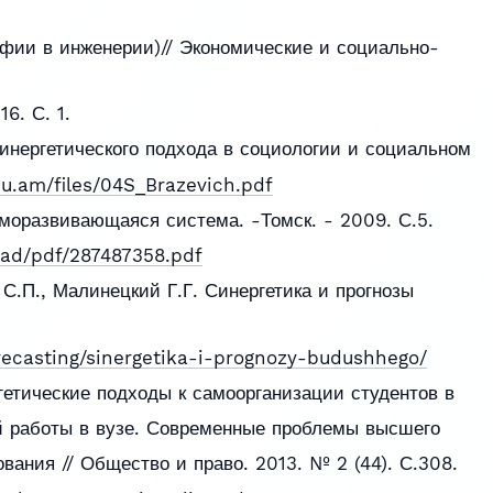
фии в инженерии)// Экономические и социально-
6. С. 1.
синергетического подхода в социологии и социальном
su.am/files/04S_Brazevich.pdf
саморазвивающаяся система. -Томск. - 2009. С.5.
oad/pdf/287487358.pdf
С.П., Малинецкий Г.Г. Синергетика и прогнозы
recasting/sinergetika-i-prognozy-budushhego/
гетические подходы к самоорганизации студентов в
й работы в вузе. Современные проблемы высшего
вания // Общество и право. 2013. № 2 (44). С.308.