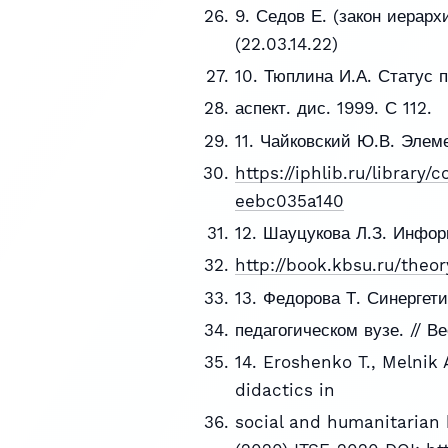
9. Седов Е. (закон иерар
(22.03.14.22)
10. Тюплина И.А. Статус 
аспект. дис. 1999. С 112.
11. Чайковский Ю.В. Элем
https://iphlib.ru/librar
eebc035a140
12. Шауцукова Л.З. Инфор
http://book.kbsu.ru/theor
13. Федорова Т. Синергет
педагогическом вузе. // В
14. Eroshenko T., Melnik A
didactics in
social and humanitarian