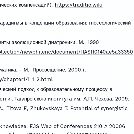
хических компенсаций).
https://traditio.wiki
парадигмы в концепции образования: гносеологический
енты эволюционной диатроники. М., 1990
y/collection/newphilenc/document/HASH0140ae5a33350
матика. - М.: Просвещение, 2000 г.
y/chapter1/1_1_2.html
ический подход к образовательному процессу в
естник Таганрогского института им. А.П. Чехова. 2009.
., Titova E, Zhukovskaya T. Potential of synergistic
 knowledge. E3S Web of Conferences 210 // 20006