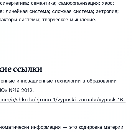
синергетика; семантика; самоорганизация; хаос;
; линейная система; сложная система; энтропия;
ракторы системы; творческое мышление.
кие ссылки
менные инновационные технологии в образовании
НО» №16 2012.
.com/a/shko.la/ejrono_1/vypuski-zurnala/vypusk-16-
ксиоматически информация — это кодировка материи