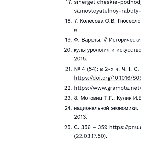
sinergeticheskie-podhod
samostoyatelnoy-raboty-
7. Колесова О.В. Гносеол
и
Ф. Варелы. // Историческ
культурология и искусств
2015.
№ 4 (54): в 2-х ч. Ч. I. C
https://doi.org/10.1016/
https://www.gramota.net/
8. Мотовиц Т.Г., Кулик И
национальной экономики. 
2013.
С. 356 – 359
https://pnu
(22.03.17.50).