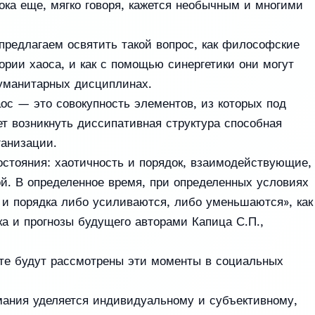
ка еще, мягко говоря, кажется необычным и многими
 предлагаем освятить такой вопрос, как философские
ории хаоса, и как с помощью синергетики они могут
гуманитарных дисциплинах.
ос — это совокупность элементов, из которых под
т возникнуть диссипативная структура способная
ганизации.
остояния: хаотичность и порядок, взаимодействующие,
й. В определенное время, при определенных условиях
 и порядка либо усиливаются, либо уменьшаются», как
ка и прогнозы будущего авторами Капица С.П.,
оте будут рассмотрены эти моменты в социальных
мания уделяется индивидуальному и субъективному,