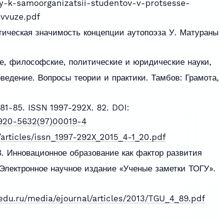
y-k-samoorganizatsii-studentov-v-protsesse-
vvuze.pdf
огическая значимость концепции аутопоэза У. Матураны
ие, философские, политические и юридические науки,
оведение. Вопросы теории и практики. Тамбов: Грамота,
. 81-85. ISSN 1997-292X. 82. DOI:
S0920-5632(97)00019-4
articles/issn_1997-292X_2015_4-1_20.pdf
.В. Инновационное образование как фактор развития
Электронное научное издание «Ученые заметки ТОГУ».
.edu.ru/media/ejournal/articles/2013/TGU_4_89.pdf