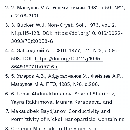
2. Магрупов М.А. Успехи химии, 1981, т.50, №11,
с.2106-2131.
3. Bucker W.J. Non-Cryst. Sol., 1973, vol.12,
N1,p.115-128. DOI:
https://doi.org/10.1016/0022-
3093(73)90058-6
4. Забродский А.Г. ФТП, 1977, т.11, №3, с.595-
598. DOI:
https://doi.org/10.1111/j.1095-
8649.1977.tb05716.x
5. Умаров А.В., Абдурахманов У., Файзиев А.Р.,
Магрупов М.А. ПТЭ, 1985, №6, с.206.
6. Umar Abdurakhmanov, Shamil Sharipov,
Yayra Rakhimova, Munira Karabaeva, and
Maksudbek Baydjanov. Conductivity and
Permittivity of Nickel-Nanoparticle-Containing
Ceramic Materials in the Vicinity of