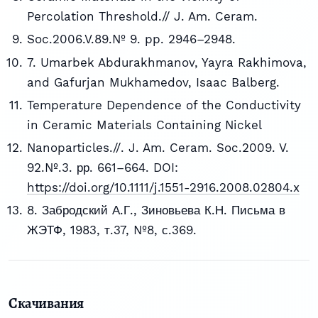
Percolation Threshold.// J. Am. Ceram.
Soc.2006.V.89.№ 9. pp. 2946–2948.
7. Umarbek Abdurakhmanov, Yayra Rakhimova,
and Gafurjan Mukhamedov, Isaac Balberg.
Temperature Dependence of the Conductivity
in Ceramic Materials Containing Nickel
Nanoparticles.//. J. Am. Ceram. Soc.2009. V.
92.№.3. рр. 661–664. DOI:
https://doi.org/10.1111/j.1551-2916.2008.02804.x
8. Забродский А.Г., Зиновьева К.Н. Письма в
ЖЭТФ, 1983, т.37, №8, с.369.
Скачивания