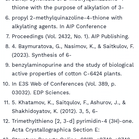
thione with the purpose of alkylation of 3-
propyl 2-methylquinazoline-4-thione with
alkylating agents. In AIP Conference
Proceedings (Vol. 2432, No. 1). AIP Publishing.
4. Baymuratova, G., Nasimov, K., & Saitkulov, F.
(2023). Synthesis of 6-
benzylaminopurine and the study of biological
active properties of cotton C-6424 plants.
In E3S Web of Conferences (Vol. 389, p.
03032). EDP Sciences.
5. Khatamov, K., Saitqulov, F., Ashurov, J., &
Shakhidoyatov, K. (2012). 3, 5, 6-
Trimethylthieno [2, 3-d] pyrimidin-4 (3H)-one.
Acta Crystallographica Section E: