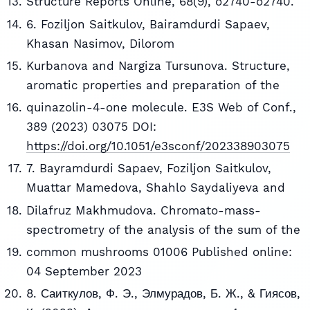
Structure Reports Online, 68(9), o2740-o2740.
6. Foziljon Saitkulov, Bairamdurdi Sapaev,
Khasan Nasimov, Dilorom
Kurbanova and Nargiza Tursunova. Structure,
aromatic properties and preparation of the
quinazolin-4-one molecule. E3S Web of Conf.,
389 (2023) 03075 DOI:
https://doi.org/10.1051/e3sconf/202338903075
7. Bayramdurdi Sapaev, Foziljon Saitkulov,
Muattar Mamedova, Shahlo Saydaliyeva and
Dilafruz Makhmudova. Chromato-mass-
spectrometry of the analysis of the sum of the
common mushrooms 01006 Published online:
04 September 2023
8. Саиткулов, Ф. Э., Элмурадов, Б. Ж., & Гиясов,