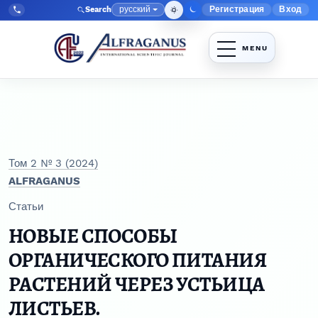
Перейти к главному меню навигации
Перейти к основному контенту
Перейти к нижнему колонтитулу сайта
русский
Регистрация
Вход
Search
Меню админис
Язык
Tel:
+998903350930
Том 2 № 3 (2024)
ALFRAGANUS
Статьи
НОВЫЕ СПОСОБЫ
ОРГАНИЧЕСКОГО ПИТАНИЯ
РАСТЕНИЙ ЧЕРЕЗ УСТЬИЦА
ЛИСТЬЕВ.