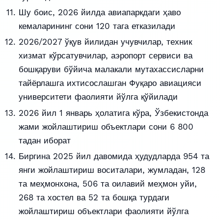
Шу боис, 2026 йилда авиапаркдаги ҳаво
кемаларининг сони 120 тага етказилади
2026/2027 ўқув йилидан учувчилар, техник
хизмат кўрсатувчилар, аэропорт сервиси ва
бошқаруви бўйича малакали мутахассисларни
тайёрлашга ихтисослашган Фуқаро авиацияси
университети фаолияти йўлга қўйилади
2026 йил 1 январь ҳолатига кўра, Ўзбекистонда
жами жойлаштириш объектлари сони 6 800
тадан иборат
Биргина 2025 йил давомида ҳудудларда 954 та
янги жойлаштириш воситалари, жумладан, 128
та меҳмонхона, 506 та оилавий меҳмон уйи,
268 та хостел ва 52 та бошқа турдаги
жойлаштириш объектлари фаолияти йўлга