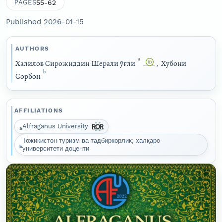
55-62
PAGES
Published 2026-01-15
AUTHORS
a
Халилов Сирожиддин Шерали ўғли
,
Хубони
b
Сорбон
AFFILIATIONS
Alfraganus University
a
Тожикистон туризм ва тадбиркорлик; халқаро
b
университети доценти