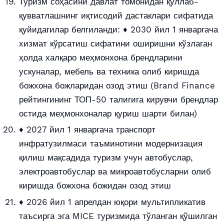
Туризм соҳасини давлат томонидан қўллаб-
қувватлашнинг иқтисодий дастаклари сифатида
қуйидагилар белгиланди: ♦ 2030 йил 1 январгача
хизмат кўрсатиш сифатини оширишни кўзлаган
ҳолда халқаро меҳмонхона брендларини
ускуналар, мебель ва техника олиб киришда
божхона божларидан озод этиш (Brand Finance
рейтингининг ТОП-50 талигига кирувчи брендлар
остида меҳмонхоналар қуриш шарти билан)
♦ 2027 йил 1 январгача транспорт
инфратузилмаси таъминотини модернизация
қилиш мақсадида туризм учун автобуслар,
электроавтобуслар ва микроавтобусларни олиб
киришда божхона божидан озод этиш
♦ 2026 йил 1 апрелдан юқори мультипликатив
таъсирга эга MICE туризмида тўланган қўшилган