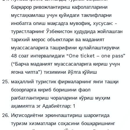
барқарор ривожлантириш кафолатларини
мустаҳкамлаш учун қуйидаги таклифларни
инобатга олиш мақсадга мувофиқ, хусусан: -
туристларнинг Ўзбекистон ҳудудида жойлашган
тарихий мерос объектлари ва маданият
муассасаларига ташрифини қулайлаштирувчи
48 соат интервалидаги “One ticket – one pass”
(“Барча маданият муассасаларига кириш учун
ягона чипта”) тизимини йўлга қўйиш
маҳаллий туристик фирмаларнинг янги ташқи
бозорларга кириб боришини фаол
рағбатлантириш чораларини кўриш муҳим
аҳамиятга эг Адабиётлар: 1
Иқтисодиётни эркинлаштириш шароитида
туризм хизматлари соҳасини бошқаришнинг