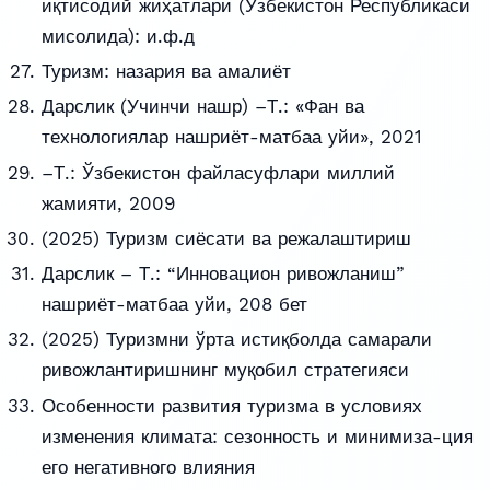
иқтисодий жиҳатлари (Ўзбекистон Республикаси
мисолида): и.ф.д
Туризм: назария ва амалиёт
Дарслик (Учинчи нашр) –Т.: «Фан ва
технологиялар нашриёт-матбаа уйи», 2021
–Т.: Ўзбекистон файласуфлари миллий
жамияти, 2009
(2025) Туризм сиёсати ва режалаштириш
Дарслик – Т.: “Инновацион ривожланиш”
нашриёт-матбаа уйи, 208 бет
(2025) Туризмни ўрта истиқболда самарали
ривожлантиришнинг муқобил стратегияси
Особенности развития туризма в условиях
изменения климата: сезонность и минимиза-ция
его негативного влияния