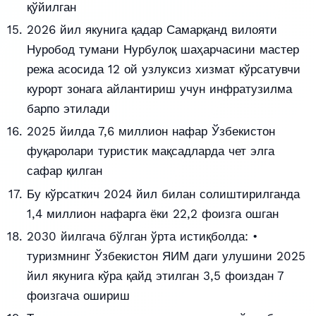
қўйилган
2026 йил якунига қадар Самарқанд вилояти
Нуробод тумани Нурбулоқ шаҳарчасини мастер
режа асосида 12 ой узлуксиз хизмат кўрсатувчи
курорт зонага айлантириш учун инфратузилма
барпо этилади
2025 йилда 7,6 миллион нафар Ўзбекистон
фуқаролари туристик мақсадларда чет элга
сафар қилган
Бу кўрсаткич 2024 йил билан солиштирилганда
1,4 миллион нафарга ёки 22,2 фоизга ошган
2030 йилгача бўлган ўрта истиқболда: •
туризмнинг Ўзбекистон ЯИМ даги улушини 2025
йил якунига кўра қайд этилган 3,5 фоиздан 7
фоизгача ошириш