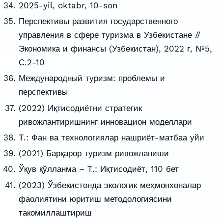
2025-yil, oktabr, 10-son
Перспективы развития государственного
управления в сфере туризма в Узбекистане //
Экономика и финансы (Узбекистан), 2022 г, №5,
С.2-10
Международный туризм: проблемы и
перспективы
(2022) Иқтисодиётни стратегик
ривожлантиришнинг инновацион моделлари
Т.: Фан ва технологиялар нашриёт-матбаа уйи
(2021) Барқарор туризм ривожланиши
Ўқув қўлланма – Т.: Иқтисодиёт, 110 бет
(2023) Ўзбекистонда экологик меҳмонхоналар
фаолиятини юритиш методологиясини
такомиллаштириш