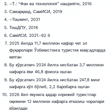
–Т.: “Фан ва технология” нашриёти, 2016
Самарқанд, СамИСИ, 2019
–Тошкент, 2021
ТошДПУ, 2018
СамИСИ, 2021.-62 б
2025 йилда 11,7 миллион нафар чет эл
фуқаролари Ўзбекистонга туристик мақсадларда
келган
Бу кўрсаткич 2024 йилга нисбатан 3,7 миллион
нафарга ёки 46,8 фоизга ошган
Бу кўрсаткич 2024 йилга нисбатан 247,8 минг
нафарга кўп бўлиб, 2,2 баробарга ошган
2026 йил якунига қадар хорижий туристлар
оқимини 12 миллион нафарга етказиш чоралари
кўрилади