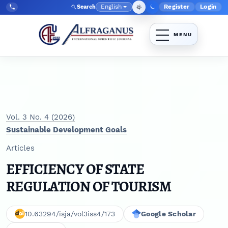
Skip to main navigation menu
Skip to main content
Skip to site footer
English
Register
Login
Search
Admin menu
Language
Tel:
+998903350930
Vol. 3 No. 4 (2026)
Sustainable Development Goals
Articles
EFFICIENCY OF STATE
REGULATION OF TOURISM
10.63294/isja/vol3iss4/173
Google Scholar