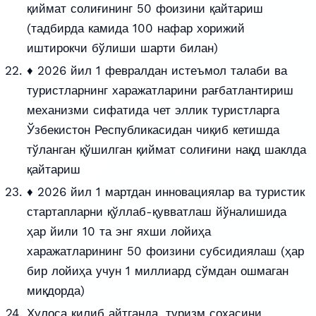
қиймат солиғининг 50 фоизини қайтариш
(тадбирда камида 100 нафар хорижий
иштирокчи бўлиши шарти билан)
♦ 2026 йил 1 февралдан истеъмол талаби ва
туристларнинг харажатларини рағбатлантириш
механизми сифатида чет эллик туристларга
Ўзбекистон Республикасидан чиқиб кетишда
тўланган қўшилган қиймат солиғини нақд шаклда
қайтариш
♦ 2026 йил 1 мартдан инновациялар ва туристик
стартапларни қўллаб-қувватлаш йўналишида
ҳар йили 10 та энг яхши лойиҳа
харажатларининг 50 фоизини субсидиялаш (ҳар
бир лойиҳа учун 1 миллиард сўмдан ошмаган
миқдорда)
Хулоса қилиб айтганда, туризм соҳасини