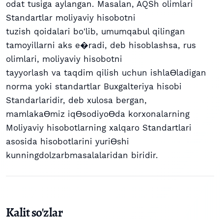
odat tusiga aylangan. Masalan, AQSh olimlari
Standartlar moliyaviy hisobotni
tuzish qoidalari bo'lib, umumqabul qilingan
tamoyillarni aks e�radi, deb hisoblashsa, rus
olimlari, moliyaviy hisobotni
tayyorlash va taqdim qilish uchun ishlaƟladigan
norma yoki standartlar Buxgalteriya hisobi
Standarlaridir, deb xulosa bergan,
mamlakaƟmiz iqƟsodiyoƟda korxonalarning
Moliyaviy hisobotlarning xalqaro Standartlari
asosida hisobotlarini yuriƟshi
kunningdolzarbmasalalaridan biridir.
Kalit so'zlar