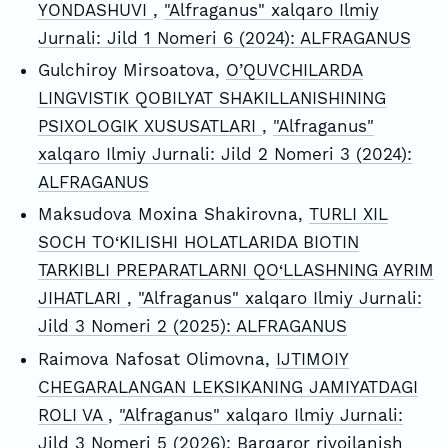
YONDASHUVI
,
"Alfraganus" xalqaro Ilmiy
Jurnali: Jild 1 Nomeri 6 (2024): ALFRAGANUS
Gulchiroy Mirsoatova,
O’QUVCHILARDA
LINGVISTIK QOBILYAT SHAKILLANISHINING
PSIXOLOGIK XUSUSATLARI
,
"Alfraganus"
xalqaro Ilmiy Jurnali: Jild 2 Nomeri 3 (2024):
ALFRAGANUS
Maksudova Moxina Shakirovna,
TURLI XIL
SOCH TO‘KILISHI HOLATLARIDA BIOTIN
TARKIBLI PREPARATLARNI QO‘LLASHNING AYRIM
JIHATLARI
,
"Alfraganus" xalqaro Ilmiy Jurnali:
Jild 3 Nomeri 2 (2025): ALFRAGANUS
Raimova Nafosat Olimovna,
IJTIMOIY
CHEGARALANGAN LEKSIKANING JAMIYATDAGI
ROLI VA
,
"Alfraganus" xalqaro Ilmiy Jurnali:
Jild 3 Nomeri 5 (2026): Barqaror rivojlanish