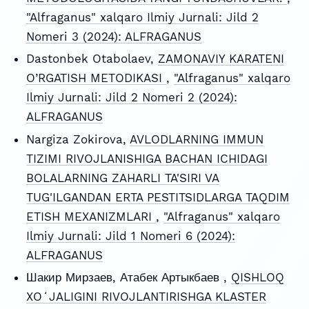
"Alfraganus" xalqaro Ilmiy Jurnali: Jild 2
Nomeri 3 (2024): ALFRAGANUS
Dastonbek Otabolaev,
ZAMONAVIY KARATENI
O’RGATISH METODIKASI
,
"Alfraganus" xalqaro
Ilmiy Jurnali: Jild 2 Nomeri 2 (2024):
ALFRAGANUS
Nargiza Zokirova,
AVLODLARNING IMMUN
TIZIMI RIVOJLANISHIGA BACHAN ICHIDAGI
BOLALARNING ZAHARLI TA'SIRI VA
TUG'ILGANDAN ERTA PESTITSIDLARGA TAQDIM
ETISH MEXANIZMLARI
,
"Alfraganus" xalqaro
Ilmiy Jurnali: Jild 1 Nomeri 6 (2024):
ALFRAGANUS
Шакир Мирзаев, Атабек Артыкбаев ,
QISHLOQ
XOʻJALIGINI RIVOJLANTIRISHGA KLASTER