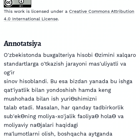
This work is licensed under a
Creative Commons Attribution
4.0 International License
.
Annotatsiya
O'zbekistonda buxgalteriya hisobi Ɵzimini xalqaro
standartlarga o'tkazish jarayoni mas'uliyatli va
og'ir
sinov hisoblandi. Bu esa bizdan yanada bu ishga
qat'iyatlik bilan yondoshish hamda keng
mushohada bilan ish yuriƟshimizni
talab etadi. Masalan, har qanday tadbirkorlik
sub'ekƟning moliya-xo'jalik faoliyaƟ holaƟ va
moliyaviy naƟjalari haqidagi
ma'lumotlarni olish, boshqacha aytganda