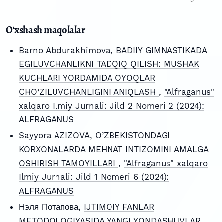
O'xshash maqolalar
Barno Abdurakhimova,
BADIIY GIMNASTIKADA
EGILUVCHANLIKNI TADQIQ QILISH: MUSHAK
KUCHLARI YORDAMIDA OYOQLAR
CHO‘ZILUVCHANLIGINI ANIQLASH
,
"Alfraganus"
xalqaro Ilmiy Jurnali: Jild 2 Nomeri 2 (2024):
ALFRAGANUS
Sayyora AZIZOVA,
O’ZBEKISTONDAGI
KORXONALARDA MEHNAT INTIZOMINI AMALGA
OSHIRISH TAMOYILLARI
,
"Alfraganus" xalqaro
Ilmiy Jurnali: Jild 1 Nomeri 6 (2024):
ALFRAGANUS
Нэля Потапова,
IJTIMOIY FANLAR
METODOLOGIYASIDA YANGI YONDASHUVLAR.
,