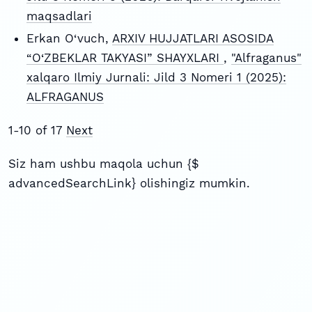
maqsadlari
Erkan O‘vuch,
ARXIV HUJJATLARI ASOSIDA
“O‘ZBEKLAR TAKYASI” SHAYXLARI
,
"Alfraganus"
xalqaro Ilmiy Jurnali: Jild 3 Nomeri 1 (2025):
ALFRAGANUS
1-10 of 17
Next
Siz ham ushbu maqola uchun {$
advancedSearchLink} olishingiz mumkin.