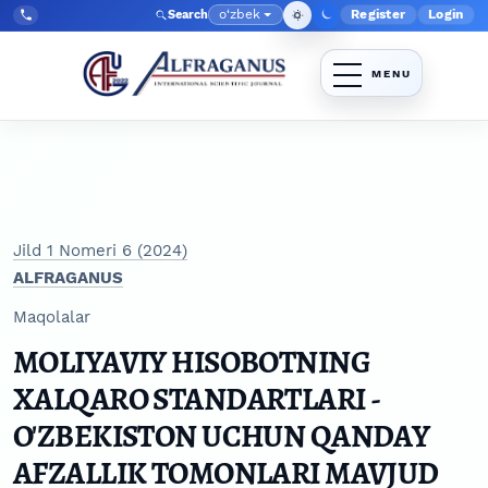
Skip to main navigation menu
Skip to main content
Skip to site footer
o‘zbek
Register
Login
Search
Admin menyu
Language
Tel:
+998903350930
Jild 1 Nomeri 6 (2024)
ALFRAGANUS
Maqolalar
MOLIYAVIY HISOBOTNING
XALQARO STANDARTLARI -
O'ZBEKISTON UCHUN QANDAY
AFZALLIK TOMONLARI MAVJUD