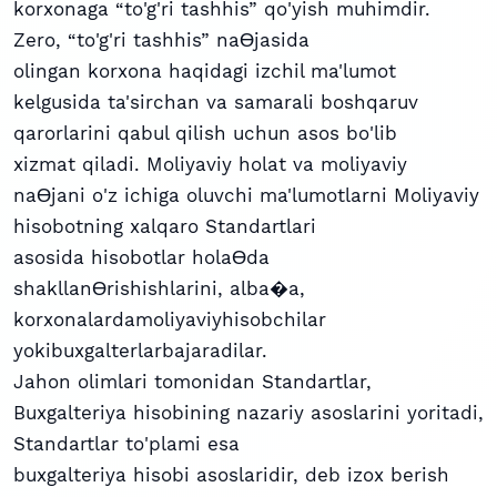
korxonaga “to'g'ri tashhis” qo'yish muhimdir.
Zero, “to'g'ri tashhis” naƟjasida
olingan korxona haqidagi izchil ma'lumot
kelgusida ta'sirchan va samarali boshqaruv
qarorlarini qabul qilish uchun asos bo'lib
xizmat qiladi. Moliyaviy holat va moliyaviy
naƟjani o'z ichiga oluvchi ma'lumotlarni Moliyaviy
hisobotning xalqaro Standartlari
asosida hisobotlar holaƟda
shakllanƟrishishlarini, alba�a,
korxonalardamoliyaviyhisobchilar
yokibuxgalterlarbajaradilar.
Jahon olimlari tomonidan Standartlar,
Buxgalteriya hisobining nazariy asoslarini yoritadi,
Standartlar to'plami esa
buxgalteriya hisobi asoslaridir, deb izox berish