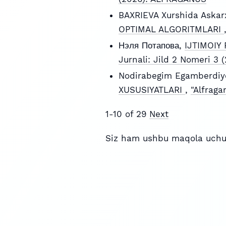
BAXRIEVA Xurshida Askar
OPTIMAL ALGORITMLARI
Нэля Потапова,
IJTIMOIY
Jurnali: Jild 2 Nomeri 3
Nodirabegim Egamberdiy
XUSUSIYATLARI
,
"Alfraga
1-10 of 29
Next
Siz ham ushbu maqola uchu