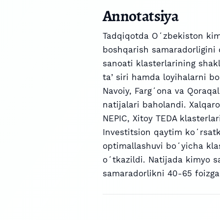
Annotatsiya
Tadqiqotda Oʻzbekiston kimy
boshqarish samaradorligini 
sanoati klasterlarining shakl
taʼsiri hamda loyihalarni bo
Navoiy, Fargʻona va Qoraqal
natijalari baholandi. Xalqar
NEPIC, Xitoy TEDA klasterlari
Investitsion qaytim koʻrsatki
optimallashuvi boʻyicha klas
oʻtkazildi. Natijada kimyo s
samaradorlikni 40-65 foizga 