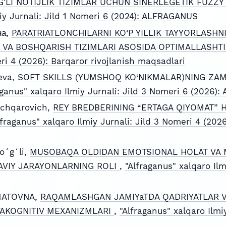
G'LI NOTIJLIK TIZIMLAR UCHUN SINERLEGETIK FUZZY
miy Jurnali: Jild 1 Nomeri 6 (2024): ALFRAGANUS
на,
PARATRIATLONCHILARNI KO‘P YILLIK TAYYORLASH
 VA BOSHQARISH TIZIMLARI ASOSIDA OPTIMALLASHT
eri 4 (2026): Barqaror rivojlanish maqsadlari
eva,
SOFT SKILLS (YUMSHOQ KO‘NIKMALAR)NING ZAM
aganus" xalqaro Ilmiy Jurnali: Jild 3 Nomeri 6 (2026
chqarovich,
REY BREDBERINING “ERTAGA QIYOMAT” H
lfraganus" xalqaro Ilmiy Jurnali: Jild 3 Nomeri 4 (2026
oʻgʻli,
MUSOBAQA OLDIDAN EMOTSIONAL HOLAT VA 
AVIY JARAYONLARNING ROLI
,
"Alfraganus" xalqaro Ilm
MATOVNA,
RAQAMLASHGAN JAMIYaTDA QADRIYATLAR V
TAKOGNITIV MEXANIZMLARI
,
"Alfraganus" xalqaro Ilmi