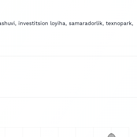
ashuvi
,
investitsion loyiha
,
samaradorlik
,
texnopark
,