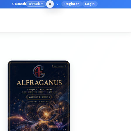
o‘zbek
Register
Login
Search
Admin menyusi
Language