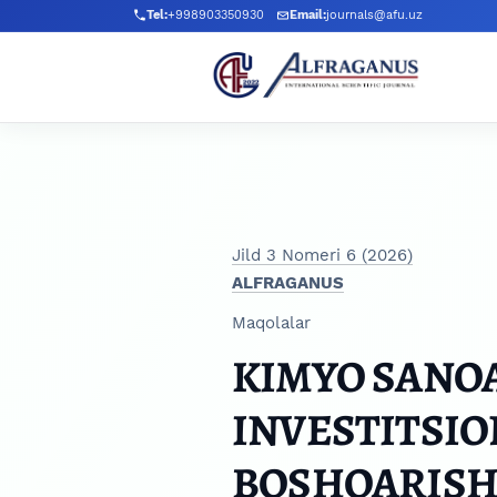
Skip to main navigation menu
Skip to main content
Skip to site footer
Tel:
+998903350930
Email:
journals@afu.uz
Jild 3 Nomeri 6 (2026)
ALFRAGANUS
Maqolalar
KIMYO SANO
INVESTITSIO
BOSHQARISH