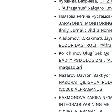
Xуршида Бахриева,
CHIZI
,
"Alfraganus" xalqaro Il
Ниязова Регина Рустамов
JARAYONINI MONITORING
Ilmiy Jurnali: Jild 3 Nom
A.Islomov, D.Raxmatullay
BOZORIDAGI ROLI
,
"Alfr
Koʻchimov Ulugʻbek Qoʻ
BADIIY PSIXOLOGIZM
,
"A
maqsadlari
Nazarov Davron Baxtiyor 
NAZORAT QILISHDA IROD
(2026): ALFRAGANUS
RAXMONOVA ZARIFA NE'
INTEGRATSIYASINING ME
(2026): ALFRAGANUS