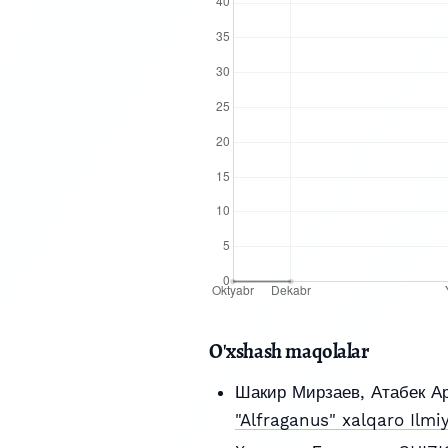
O'xshash maqolalar
Шакир Мирзаев, Атабек А
"Alfraganus" xalqaro Ilmi