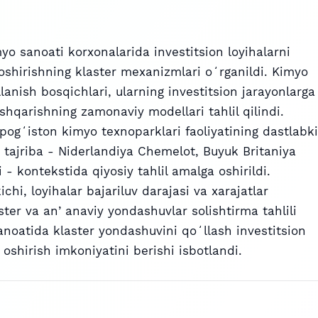
o sanoati korxonalarida investitsion loyihalarni
oshirishning klaster mexanizmlari oʻrganildi. Kimyo
lanish bosqichlari, ularning investitsion jarayonlarga
shqarishning zamonaviy modellari tahlil qilindi.
pogʻiston kimyo texnoparklari faoliyatining dastlabki
o tajriba - Niderlandiya Chemelot, Buyuk Britaniya
 - kontekstida qiyosiy tahlil amalga oshirildi.
chi, loyihalar bajariluv darajasi va xarajatlar
ter va anʼanaviy yondashuvlar solishtirma tahlili
anoatida klaster yondashuvini qoʻllash investitsion
oshirish imkoniyatini berishi isbotlandi.