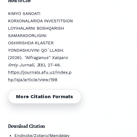
How to Cite
KIMYO SANOATI
KORXONALARIDA INVESTITSION
LOYIHALARNI BOSHQARISH
SAMARADORLIGINI
OSHIRISHDA KLASTER
YONDASHUVINI QOʻLLASH.
(2026).
"Alfraganus" Xalqaro
Ilmiy Jurnali
,
3
(6), 27-46.
https://journals.afu.uz/index.p
hp/isja/article/view/198
More Citation Formats
Download Citation
Endnote/Zotero/Mendeley