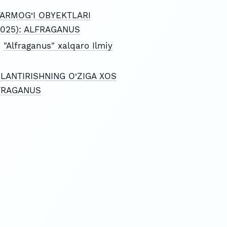
TARMOG‘I OBYEKTLARI
 (2025): ALFRAGANUS
,
"Alfraganus" xalqaro Ilmiy
LANTIRISHNING O‘ZIGA XOS
ALFRAGANUS