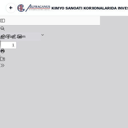
←
Maqola tafsilotlariga qaytish