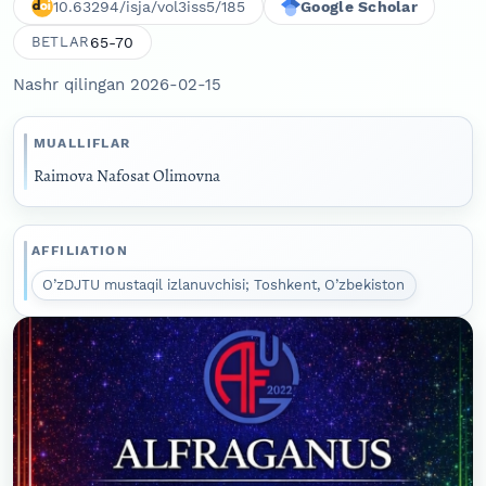
10.63294/isja/vol3iss5/185
Google Scholar
65-70
BETLAR
Nashr qilingan 2026-02-15
MUALLIFLAR
Raimova Nafosat Olimovna
AFFILIATION
O’zDJTU mustaqil izlanuvchisi; Toshkent, O’zbekiston