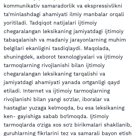
kommunikativ samaradorlik va ekspressivlikni
ta’minlashdagi ahamiyati ilmiy manbalar orqali
yoritiladi. Tadqiqot natijalari ijtimoiy
chegaralangan leksikaning jamiyatdagi ijtimoiy
tabaqalanish va madaniy jarayonlarning muhim
belgilari ekanligini tasdiqlaydi. Maqolada,
shuningdek, axborot texnologiyalari va ijtimoiy
tarmoqlarning rivojlanishi bilan ijtimoiy
chegaralangan leksikaning tarqalishi va
jamiyatdagi ahamiyati yanada ortganligi qayd
etiladi. Internet va ijtimoiy tarmoqlarning
rivojlanishi bilan yangi so‘zlar, iboralar va
hastaglar yuzaga kelmoqda, bu esa leksikaning
ken- gayishiga sabab bo‘lmoqda. Ijtimoiy
tarmoqlarda o‘ziga xos so‘z birikmalari shakllanib,
guruhlarning fikrlarini tez va samarali bayon etish