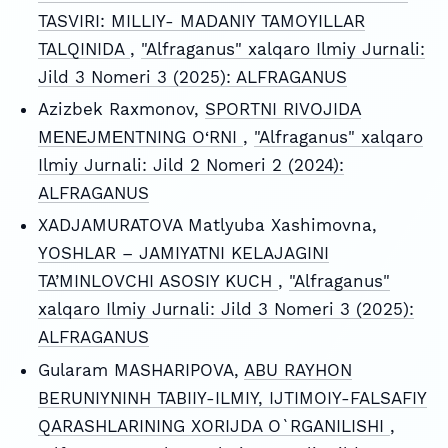
TASVIRI: MILLIY- MADANIY TAMOYILLAR
TALQINIDA
,
"Alfraganus" xalqaro Ilmiy Jurnali:
Jild 3 Nomeri 3 (2025): ALFRAGANUS
Azizbek Raxmonov,
SPORTNI RIVOJIDА
MЕNЕJMЕNTNING O‘RNI
,
"Alfraganus" xalqaro
Ilmiy Jurnali: Jild 2 Nomeri 2 (2024):
ALFRAGANUS
XADJAMURATOVA Matlyuba Xashimovna,
YOSHLAR – JAMIYATNI KELAJAGINI
TA’MINLOVCHI ASOSIY KUCH
,
"Alfraganus"
xalqaro Ilmiy Jurnali: Jild 3 Nomeri 3 (2025):
ALFRAGANUS
Gularam MASHARIPOVA,
ABU RAYHON
BERUNIYNINH TABIIY-ILMIY, IJTIMOIY-FALSAFIY
QARASHLARINING XORIJDA O`RGANILISHI
,