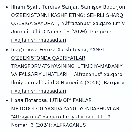
Ilham Syah, Turdiev Sanjar, Samigov Boburjon,
O‘ZBEKISTONNI KASHF ETING: SEHRLI SHARQ
QALBIGA SAYOHAT
,
"Alfraganus" xalqaro Ilmiy
Jurnali: Jild 3 Nomeri 5 (2026): Barqaror
rivojlanish maqsadlari
Inagamova Feruza Xurshitovna,
YANGI
O‘ZBEKISTONDA QADRIYATLAR
TRANSFORMATSIYASINING IJTIMOIY-MADANIY
VA FALSAFIY JIHATLARI
,
"Alfraganus" xalqaro
Ilmiy Jurnali: Jild 3 Nomeri 4 (2026): Barqaror
rivojlanish maqsadlari
Нэля Потапова,
IJTIMOIY FANLAR
METODOLOGIYASIDA YANGI YONDASHUVLAR.
,
"Alfraganus" xalqaro Ilmiy Jurnali: Jild 2
Nomeri 3 (2024): ALFRAGANUS