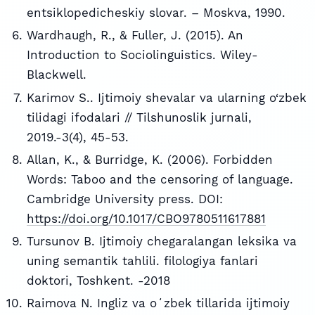
entsiklopedicheskiy slovar. – Moskva, 1990.
Wardhaugh, R., & Fuller, J. (2015). An
Introduction to Sociolinguistics. Wiley-
Blackwell.
Karimov S.. Ijtimoiy shevalar va ularning o‘zbek
tilidagi ifodalari // Tilshunoslik jurnali,
2019.-3(4), 45-53.
Allan, K., & Burridge, K. (2006). Forbidden
Words: Taboo and the censoring of language.
Cambridge University press. DOI:
https://doi.org/10.1017/CBO9780511617881
Tursunov B. Ijtimoiy chegaralangan leksika va
uning semantik tahlili. filologiya fanlari
doktori, Toshkent. -2018
Raimova N. Ingliz va oʻzbek tillarida ijtimoiy