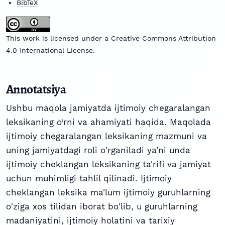
BibTeX
This work is licensed under a
Creative Commons Attribution
4.0 International License
.
Annotatsiya
Ushbu maqola jamiyatda ijtimoiy chegaralangan
leksikaning o‘rni va ahamiyati haqida. Maqolada
ijtimoiy chegaralangan leksikaning mazmuni va
uning jamiyatdagi roli o'rganiladi ya’ni unda
ijtimoiy cheklangan leksikaning ta'rifi va jamiyat
uchun muhimligi tahlil qilinadi. Ijtimoiy
cheklangan leksika ma'lum ijtimoiy guruhlarning
o'ziga xos tilidan iborat bo'lib, u guruhlarning
madaniyatini, ijtimoiy holatini va tarixiy