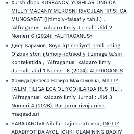
Xurshidbek KURBANOV,
YOSHLAR ONGIDA
MILLIY MADANIY MEROSNI RIVOJLANTIRISHGA
MUNOSABAT (ijtimoiy-falsafiy tahlil)
,
"Alfraganus" xalqaro Ilmiy Jurnali: Jild 2
Nomeri 6 (2024): «ALFRAGANUS»
Диёр Каримов,
Soya iqtisodiyoti omili uning
O'zbekiston ijtimoiy-iqtisodiy tizimiga ta'siri
kontekstida
,
"Alfraganus" xalqaro Ilmiy
Jurnali: Jild 1 Nomeri 6 (2024): ALFRAGANUS
Хамидходжаева Назира Махкамовна,
MILLIY
TA’LIM TILIGA EGA OLIYGOHLARDA RUS TILI
,
"Alfraganus" xalqaro Ilmiy Jurnali: Jild 3
Nomeri 4 (2026): Barqaror rivojlanish
maqsadlari
BABAJANOVA Nilufar Tajimuratovna,
INGLIZ
ADABIYOTIDA AYOL ICHKI OLAMINING BADIIY