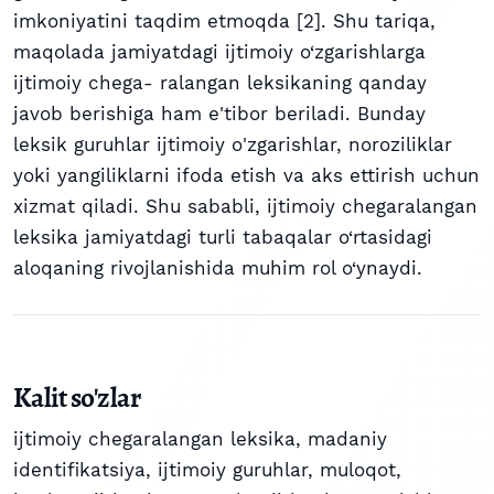
imkoniyatini taqdim etmoqda [2]. Shu tariqa,
maqolada jamiyatdagi ijtimoiy o‘zgarishlarga
ijtimoiy chega- ralangan leksikaning qanday
javob berishiga ham e'tibor beriladi. Bunday
leksik guruhlar ijtimoiy o'zgarishlar, noroziliklar
yoki yangiliklarni ifoda etish va aks ettirish uchun
xizmat qiladi. Shu sababli, ijtimoiy chegaralangan
leksika jamiyatdagi turli tabaqalar o‘rtasidagi
aloqaning rivojlanishida muhim rol o‘ynaydi.
Kalit so'zlar
ijtimoiy chegaralangan leksika
,
madaniy
identifikatsiya
,
ijtimoiy guruhlar
,
muloqot
,