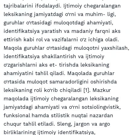
tajribalarini ifodalaydi. Ijtimoiy chegaralangan
leksikaning jamiyatdagi o‘rni va muhim- ligi,
guruhlar o‘rtasidagi muloqotdagi ahamiyati,
identifikatsiya yaratish va madaniy farqni aks
ettirish kabi rol va vazifalarni o‘z ichiga oladi.
Maqola guruhlar o‘rtasidagi muloqotni yaxshilash,
identifikatsiya shakllantirish va ijtimoiy
o‘zgarishlarni aks et- tirishda leksikaning
ahamiyatini tahlil qiladi. Maqolada guruhlar
o‘rtasida muloqot samaradorligini oshirishda
leksikaning roli ko‘rib chiqiladi [1]. Mazkur
maqolada ijtimoiy chegaralangan leksikaning
jamiyatdagi ahamiyati va o‘rni sotsiolingvistik,
funksional hamda stilistik nuqtai nazardan
chuqur tahlil etiladi. Sleng, jargon va argo
birliklarining ijtimoiy identifikatsiya,