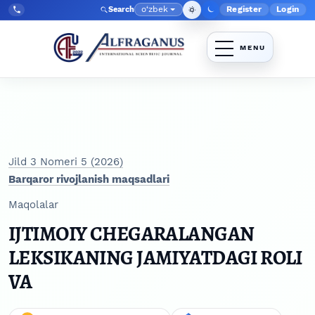
Skip to main navigation menu
Skip to main content
Skip to site footer
o‘zbek
Register
Login
Search
Admin menyu
Language
Tel:
+998903350930
Jild 3 Nomeri 5 (2026)
Barqaror rivojlanish maqsadlari
Maqolalar
IJTIMOIY CHEGARALANGAN
LEKSIKANING JAMIYATDAGI ROLI
VA