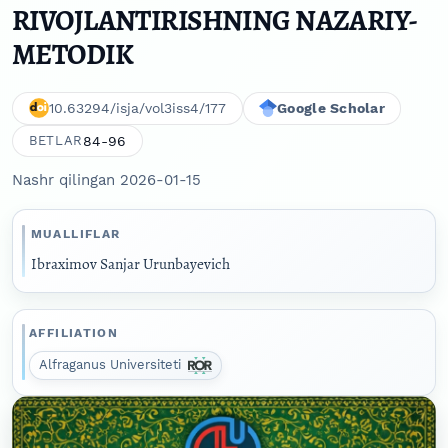
RIVOJLANTIRISHNING NAZARIY-
METODIK
10.63294/isja/vol3iss4/177
Google Scholar
84-96
BETLAR
Nashr qilingan 2026-01-15
MUALLIFLAR
Ibraximov Sanjar Urunbayevich
AFFILIATION
Alfraganus Universiteti