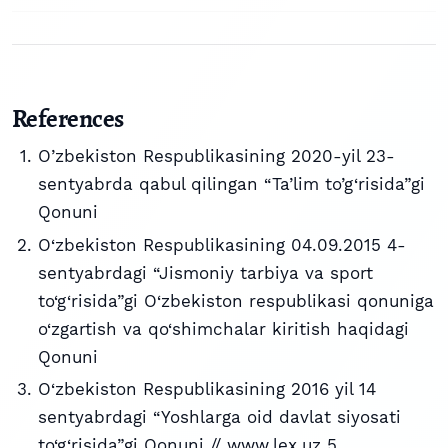
References
O’zbekiston Respublikasining 2020-yil 23-
sentyabrda qabul qilingan “Ta’lim to’g‘risida”gi
Qonuni
O‘zbekiston Respublikasining 04.09.2015 4-
sentyabrdagi “Jismoniy tarbiya va sport
to‘g‘risida”gi O‘zbekiston respublikasi qonuniga
o‘zgartish va qo‘shimchalar kiritish haqidagi
Qonuni
O‘zbekiston Respublikasining 2016 yil 14
sentyabrdagi “Yoshlarga oid davlat siyosati
to‘g‘risida”gi Qonuni // www.lex.uz 5