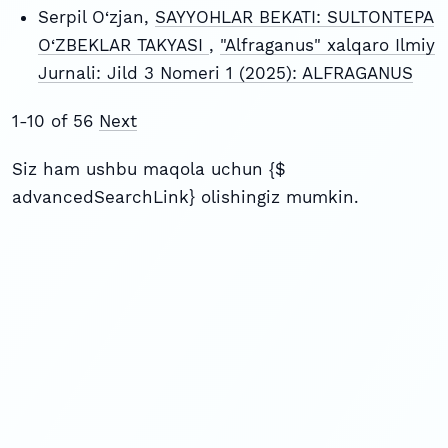
Serpil O‘zjan,
SAYYOHLAR BEKATI: SULTONTEPA
O‘ZBEKLAR TAKYASI
,
"Alfraganus" xalqaro Ilmiy
Jurnali: Jild 3 Nomeri 1 (2025): ALFRAGANUS
1-10 of 56
Next
Siz ham ushbu maqola uchun {$
advancedSearchLink} olishingiz mumkin.