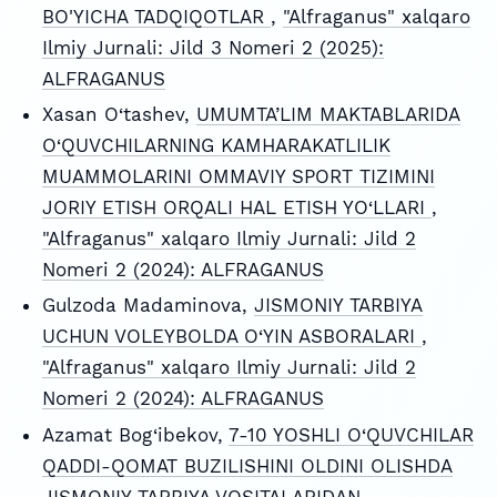
BO'YICHA TADQIQOTLAR
,
"Alfraganus" xalqaro
Ilmiy Jurnali: Jild 3 Nomeri 2 (2025):
ALFRAGANUS
Xasan O‘tashev,
UMUMTA’LIM MAKTABLARIDA
O‘QUVCHILARNING KAMHARAKATLILIK
MUAMMOLARINI OMMAVIY SPORT TIZIMINI
JORIY ETISH ORQALI HAL ETISH YO‘LLARI
,
"Alfraganus" xalqaro Ilmiy Jurnali: Jild 2
Nomeri 2 (2024): ALFRAGANUS
Gulzoda Madaminova,
JISMONIY TARBIYA
UCHUN VOLEYBOLDA O‘YIN ASBORALARI
,
"Alfraganus" xalqaro Ilmiy Jurnali: Jild 2
Nomeri 2 (2024): ALFRAGANUS
Azamat Bog‘ibekov,
7-10 YOSHLI O‘QUVCHILAR
QADDI-QOMAT BUZILISHINI OLDINI OLISHDA
JISMONIY TARBIYA VOSITALARIDAN