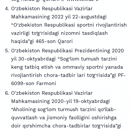
O‘zbekiston Respublikasi Vazirlar
Mahkamasining 2022 yil 22-avgustdagi
“O‘zbekiston Respublikasi sportni rivojlantirish
vazirligi to‘g‘risidagi nizomni tasdiqlash
haqida”gi 465-son Qarori
O‘zbekiston Respublikasi Prezidentining 2020
yil 30-oktyabrdagi “Sog‘lom tumush tarzini
keng tatbiq etish va ommaviy sportni yanada
rivojlantirish chora-tadbir lari to‘g‘risida”gi PF-
6099-son Farmoni
O’zbekiston Respublikasi Vazirlar
Mahkamasining 2020-yil 19-oktyabrdagi
“Aholining sog‘lom turmush tarzini qo‘llab-
quvvatlash va jismoniy faolligini oshirishga
doir qo‘shimcha chora-tadbirlar to‘g‘risida”gi