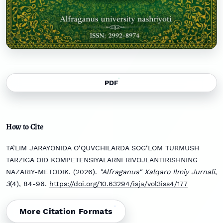
PDF
How to Cite
TA’LIM JARAYONIDA O‘QUVCHILARDA SOG‘LOM TURMUSH
TARZIGA OID KOMPETENSIYALARNI RIVOJLANTIRISHNING
NAZARIY-METODIK. (2026).
"Alfraganus" Xalqaro Ilmiy Jurnali
,
3
(4), 84-96.
https://doi.org/10.63294/isja/vol3iss4/177
More Citation Formats