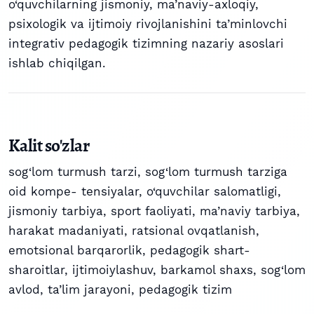
o‘quvchilarning jismoniy, ma’naviy-axloqiy,
psixologik va ijtimoiy rivojlanishini ta’minlovchi
integrativ pedagogik tizimning nazariy asoslari
ishlab chiqilgan.
Kalit so'zlar
sog‘lom turmush tarzi
,
sog‘lom turmush tarziga
oid kompe- tensiyalar
,
o‘quvchilar salomatligi
,
jismoniy tarbiya
,
sport faoliyati
,
ma’naviy tarbiya
,
harakat madaniyati
,
ratsional ovqatlanish
,
emotsional barqarorlik
,
pedagogik shart-
sharoitlar
,
ijtimoiylashuv
,
barkamol shaxs
,
sog‘lom
avlod
,
ta’lim jarayoni
,
pedagogik tizim