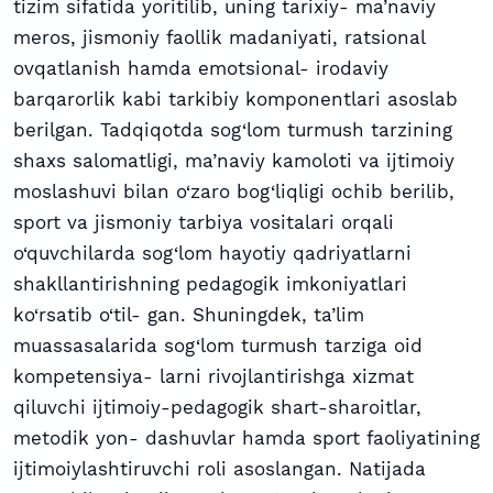
tizim sifatida yoritilib, uning tarixiy- ma’naviy
meros, jismoniy faollik madaniyati, ratsional
ovqatlanish hamda emotsional- irodaviy
barqarorlik kabi tarkibiy komponentlari asoslab
berilgan. Tadqiqotda sog‘lom turmush tarzining
shaxs salomatligi, ma’naviy kamoloti va ijtimoiy
moslashuvi bilan o‘zaro bog‘liqligi ochib berilib,
sport va jismoniy tarbiya vositalari orqali
o‘quvchilarda sog‘lom hayotiy qadriyatlarni
shakllantirishning pedagogik imkoniyatlari
ko‘rsatib o‘til- gan. Shuningdek, ta’lim
muassasalarida sog‘lom turmush tarziga oid
kompetensiya- larni rivojlantirishga xizmat
qiluvchi ijtimoiy-pedagogik shart-sharoitlar,
metodik yon- dashuvlar hamda sport faoliyatining
ijtimoiylashtiruvchi roli asoslangan. Natijada