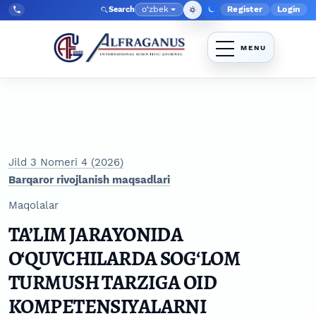
Skip to main navigation menu
Skip to main content
Skip to site footer
o‘zbek
Register
Login
Search
Admin menyu
Language
Tel:
+998903350930
Jild 3 Nomeri 4 (2026)
Barqaror rivojlanish maqsadlari
Maqolalar
TA’LIM JARAYONIDA
O‘QUVCHILARDA SOG‘LOM
TURMUSH TARZIGA OID
KOMPETENSIYALARNI