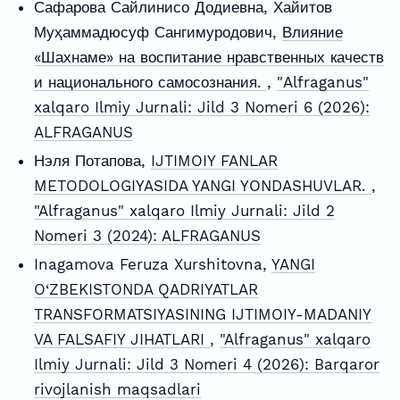
Сафарова Сайлинисо Додиевна, Хайитов
Муҳаммадюсуф Сангимуродович,
Влияние
«Шахнаме» на воспитание нравственных качеств
и национального самосознания.
,
"Alfraganus"
xalqaro Ilmiy Jurnali: Jild 3 Nomeri 6 (2026):
ALFRAGANUS
Нэля Потапова,
IJTIMOIY FANLAR
METODOLOGIYASIDA YANGI YONDASHUVLAR.
,
"Alfraganus" xalqaro Ilmiy Jurnali: Jild 2
Nomeri 3 (2024): ALFRAGANUS
Inagamova Feruza Xurshitovna,
YANGI
O‘ZBEKISTONDA QADRIYATLAR
TRANSFORMATSIYASINING IJTIMOIY-MADANIY
VA FALSAFIY JIHATLARI
,
"Alfraganus" xalqaro
Ilmiy Jurnali: Jild 3 Nomeri 4 (2026): Barqaror
rivojlanish maqsadlari