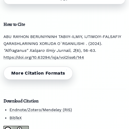
How to Cite
ABU RAYHON BERUNIYNINH TABIIY-ILMIY, IJTIMOIY-FALSAFIY
QARASHLARINING XORIJDA O`RGANILISHI . (2024).
"Alfraganus" Xalqaro Ilmiy Jurnali
,
2
(6), 56-63.
https://doi.org/10.63294/isja/vol2iss6/144
More Citation Formats
Download Citation
Endnote/Zotero/Mendeley (RIS)
BibTeX