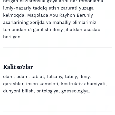
bo‘lgan ekzistensial g‘oyalarini har tomonlama
ilmiy-nazariy tadqiq etish zarurati yuzaga
kelmoqda. Maqolada Abu Rayhon Beruniy
asarlarining xorijda va mahalliy olimlarimiz
tomonidan o‘rganilishi ilmiy jihatdan asoslab
berilgan.
Kalit so'zlar
olam, odam, tabiat, falsafiy, tabiiy, ilmiy,
qarashlar, inson kamoloti, kostruktiv ahamiyati,
dunyoni bilish, ontologiya, gneseologiya.