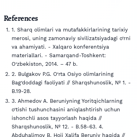
References
1. Sharq olimlari va mutafakkirlarining tarixiy
merosi, uning zamonaviy sivilizatsiyadagi o‘rni
va ahamiyati. - Xalqaro konferentsiya
materiallari. - Samarqand-Toshkent:
O‘zbekiston, 2014. – 47 b.
2. Bulgakov P.G. O‘rta Osiyo olimlarining
Bag‘doddagi faoliyati // Sharqshunoslik, № 1. -
B.19-28.
3. Ahmedov A. Beruniyning Yoritqichlarning
o‘tishi tushunchasini aniqlashtirish uchun
ishonchli asos tayyorlash haqida //
Sharqshunoslik, № 12. - B.58-63. 4.
Abduhalimov B. Hoji Xalifa Beruniy haqida //