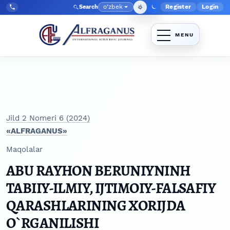
Skip to main navigation menu
Skip to main content
Skip to site footer
o‘zbek
Register
Login
Search
Admin menyu
Language
Tel:
+998903350930
Jild 2 Nomeri 6 (2024)
«ALFRAGANUS»
Maqolalar
ABU RAYHON BERUNIYNINH
TABIIY-ILMIY, IJTIMOIY-FALSAFIY
QARASHLARINING XORIJDA
O`RGANILISHI