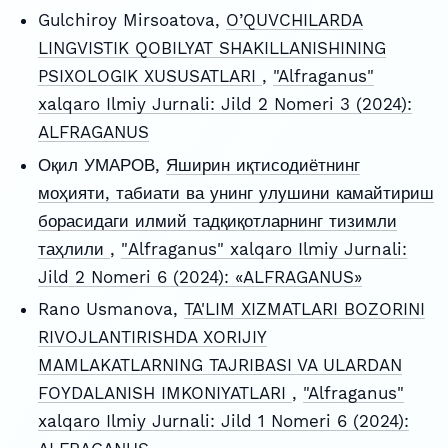
Gulchiroy Mirsoatova,
O’QUVCHILARDA
LINGVISTIK QOBILYAT SHAKILLANISHINING
PSIXOLOGIK XUSUSATLARI
,
"Alfraganus"
xalqaro Ilmiy Jurnali: Jild 2 Nomeri 3 (2024):
ALFRAGANUS
Оқил УМАРОВ,
Яширин иқтисодиётнинг
моҳияти, табиати ва унинг улушини камайтириш
борасидаги илмий тадқиқотларнинг тизимли
таҳлили
,
"Alfraganus" xalqaro Ilmiy Jurnali:
Jild 2 Nomeri 6 (2024): «ALFRAGANUS»
Rano Usmanova,
TA'LIM XIZMATLARI BOZORINI
RIVOJLANTIRISHDA XORIJIY
MAMLAKATLARNING TAJRIBASI VA ULARDAN
FOYDALANISH IMKONIYATLARI
,
"Alfraganus"
xalqaro Ilmiy Jurnali: Jild 1 Nomeri 6 (2024):