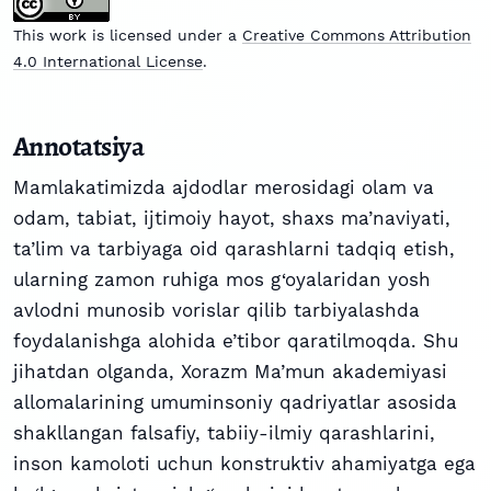
This work is licensed under a
Creative Commons Attribution
4.0 International License
.
Annotatsiya
Mamlakatimizda ajdodlar merosidagi olam va
odam, tabiat, ijtimoiy hayot, shaxs ma’naviyati,
ta’lim va tarbiyaga oid qarashlarni tadqiq etish,
ularning zamon ruhiga mos g‘oyalaridan yosh
avlodni munosib vorislar qilib tarbiyalashda
foydalanishga alohida e’tibor qaratilmoqda. Shu
jihatdan olganda, Xorazm Ma’mun akademiyasi
allomalarining umuminsoniy qadriyatlar asosida
shakllangan falsafiy, tabiiy-ilmiy qarashlarini,
inson kamoloti uchun konstruktiv ahamiyatga ega