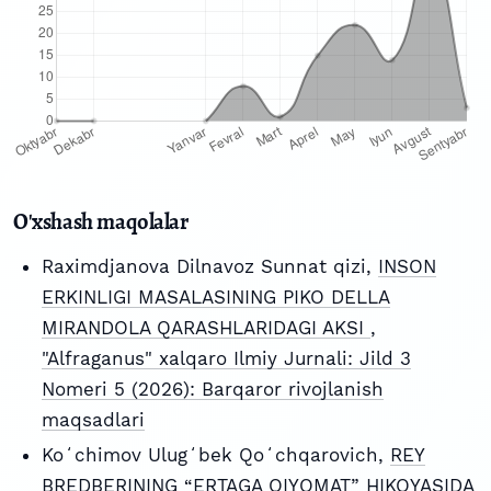
O'xshash maqolalar
Raximdjanova Dilnavoz Sunnat qizi,
INSON
ERKINLIGI MASALASINING PIKO DELLA
MIRANDOLA QARASHLARIDAGI AKSI
,
"Alfraganus" xalqaro Ilmiy Jurnali: Jild 3
Nomeri 5 (2026): Barqaror rivojlanish
maqsadlari
Koʻchimov Ulugʻbek Qoʻchqarovich,
REY
BREDBERINING “ERTAGA QIYOMAT” HIKOYASIDA