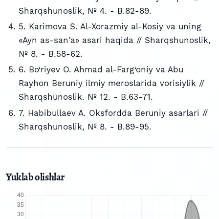
Sharqshunoslik, № 4. - B.82-89.
5. Karimova S. Al-Xorazmiy al-Kosiy va uning
«Ayn as-san'a» asari haqida // Sharqshunoslik,
№ 8. - B.58-62.
6. Bo‘riyev O. Ahmad al-Farg‘oniy va Abu
Rayhon Beruniy ilmiy meroslarida vorisiylik //
Sharqshunoslik. № 12. - B.63-71.
7. Habibullaev A. Oksfordda Beruniy asarlari //
Sharqshunoslik, № 8. - B.89-95.
Yuklab olishlar