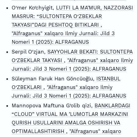
O‘mer Ko‘chyigit,
LUTFI LA MA’MUR, NAZZORASI
MASRUR: “SULTONTEPA O‘ZBEKLAR
TAKYASI”DAGI PESHTOQ BITIKLARI
,
"Alfraganus" xalqaro Ilmiy Jurnali: Jild 3
Nomeri 1 (2025): ALFRAGANUS
Serpil O‘zjan,
SAYYOHLAR BEKATI: SULTONTEPA
O‘ZBEKLAR TAKYASI
,
"Alfraganus" xalqaro Ilmiy
Jurnali: Jild 3 Nomeri 1 (2025): ALFRAGANUS
Süleyman Faruk Han Göncüoğlu,
ISTANBUL
O‘ZBEKLARI
,
"Alfraganus" xalqaro Ilmiy
Jurnali: Jild 3 Nomeri 1 (2025): ALFRAGANUS
Mannopova Maftuna G‘olib qizi,
BANKLARDAGI
“CLOUD” VIRTUAL MA ’LUMOTLAR MARKAZINI
QURISH USULLARINI AMALGA OSHIRISH VA
OPTIMALLASHTIRISH
,
"Alfraganus" xalqaro