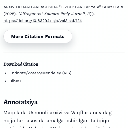
ARXIV HUJJATLARI ASOSIDA “O‘ZBEKLAR TAKYASI” SHAYXLARI.
(2025).
"Alfraganus" Xalqaro Ilmiy Jurnali
,
3
(1).
https://doi.org/10.63294/isja/vol3iss1/124
More Citation Formats
Download Citation
Endnote/Zotero/Mendeley (RIS)
BibTeX
Annotatsiya
Maqolada Usmonli arxivi va Vaqflar arxividagi
hujjatlari asosida amalga oshirilgan tadqiqot