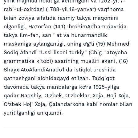
yirik majmua holatiga keltirilgani va 1202-yil 7-
rabi-ul-oxirdagi (1788-yil 16-yanvar) vaqfnoma
bilan zoviya sifatida rasmiy takya maqomini
olganligi, Hazorfan (14.1) IbrohimAdham davrida
takya ilm-fan, san ʼat va hunarmandlik
maskaniga aylanganligi, uning o‘g‘li (15) Mehmed
Sodiq Afandi “Ussi lisoni turkiy” (Chig ʻatoycha
grammatika kitobi) asarining muallifi ekani, (16)
Shayx AtoAfandiAnado‘lida istiqlol urushida
qatnashgani alohidaqayd etilgan. Tadqiqot
davomida takya manbalarga ko‘ra 1925-yilga
qadar Naqshiy, O‘zbek, O‘zbeklar, Xoja, Hoji Xoja,
O‘zbek Hoji Xoja, Qalandarxona kabi nomlar bilan
yuritilganligi aniqlandi.