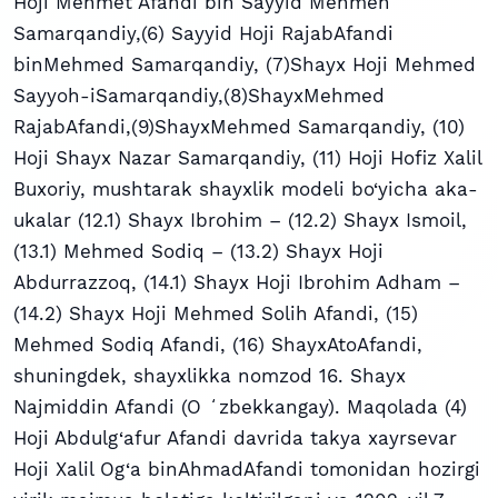
Hoji Mehmet Afandi bin Sayyid Mehmen
Samarqandiy,(6) Sayyid Hoji RajabAfandi
binMehmed Samarqandiy, (7)Shayx Hoji Mehmed
Sayyoh-iSamarqandiy,(8)ShayxMehmed
RajabAfandi,(9)ShayxMehmed Samarqandiy, (10)
Hoji Shayx Nazar Samarqandiy, (11) Hoji Hofiz Xalil
Buxoriy, mushtarak shayxlik modeli bo‘yicha aka-
ukalar (12.1) Shayx Ibrohim – (12.2) Shayx Ismoil,
(13.1) Mehmed Sodiq – (13.2) Shayx Hoji
Abdurrazzoq, (14.1) Shayx Hoji Ibrohim Adham –
(14.2) Shayx Hoji Mehmed Solih Afandi, (15)
Mehmed Sodiq Afandi, (16) ShayxAtoAfandi,
shuningdek, shayxlikka nomzod 16. Shayx
Najmiddin Afandi (O ʻzbekkangay). Maqolada (4)
Hoji Abdulg‘afur Afandi davrida takya xayrsevar
Hoji Xalil Og‘a binAhmadAfandi tomonidan hozirgi