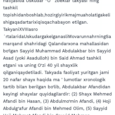
natijasida Uskudar “O ʻzbeklar takyasi”ning
tashkil
topishidanboshlab,hozirgiyirikmajmuaholatigakeli
shigaqadartarixiqisqachabayon etilgan.
TakyaniXVIIIasro
ʻrtalaridaUskudargakelganasliMovarunnahrningSa
marqand shahridagi Qalandarxona mahallasidan
bo‘lgan Sayyid Muhammad Abdulakbar bin Sayyid
Asad (yoki Asadulloh) bin Said Ahmad tashkil
etgani va uning O‘zi 40 yil shayxlik
qilganiqaydetiladi. Takyada faoliyat yuritgan jami
20 nafar shayx haqida ma ʼlumotlar xronologik
tartib bilan berilgan bo‘lib, Аbdulakbar Аfandidan
keyingi shayxlar quyidagilardir: (2) Shayx Mehmed
Afandi bin Hasan, (3) Abdulmo‘min Afandi, (4) Hoji
Abdulg‘afur Afandi bin Mehmed Olim, (5) Sayyid