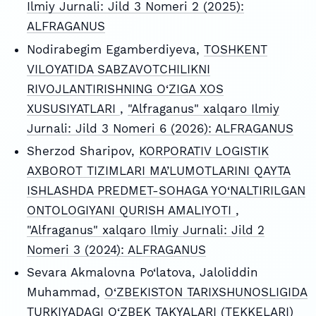
Ilmiy Jurnali: Jild 3 Nomeri 2 (2025):
ALFRAGANUS
Nodirabegim Egamberdiyeva,
TOSHKENT
VILOYATIDA SABZAVOTCHILIKNI
RIVOJLANTIRISHNING O‘ZIGA XOS
XUSUSIYATLARI
,
"Alfraganus" xalqaro Ilmiy
Jurnali: Jild 3 Nomeri 6 (2026): ALFRAGANUS
Sherzod Sharipov,
KORPORATIV LOGISTIK
AXBOROT TIZIMLARI MA’LUMOTLARINI QAYTA
ISHLASHDA PREDMET-SOHAGA YO‘NALTIRILGAN
ONTOLOGIYANI QURISH AMALIYOTI
,
"Alfraganus" xalqaro Ilmiy Jurnali: Jild 2
Nomeri 3 (2024): ALFRAGANUS
Sevara Akmalovna Po‘latova, Jaloliddin
Muhammad,
O‘ZBEKISTON TARIXSHUNOSLIGIDA
TURKIYADAGI O‘ZBEK TAKYALARI (TEKKELARI)