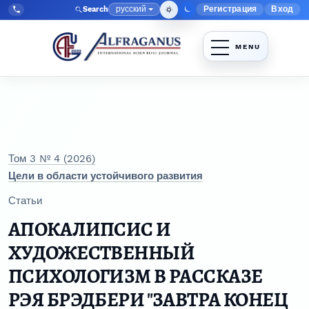
Перейти к главному меню навигации
Перейти к основному контенту
Перейти к нижнему колонтитулу сайта
русский
Регистрация
Вход
Search
Меню админис
Язык
Tel:
+998903350930
Том 3 № 4 (2026)
Цели в области устойчивого развития
Статьи
АПОКАЛИПСИС И
ХУДОЖЕСТВЕННЫЙ
ПСИХОЛОГИЗМ В РАССКАЗЕ
РЭЯ БРЭДБЕРИ "ЗАВТРА КОНЕЦ