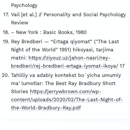
Psychology
Vail [et al.] // Personality and Social Psychology
Review
– New York : Basic Books, 1980
Rey Bredberi — “Ertaga qiyomat” ("The Last
Night of the World" 1951) hikoyasi, tarjima
matni:
https://ziyouz.uz/jahon-nasri/rey-
bredberi/rej-bredberi-ertaga-iyomat-ikoya/
17
Tahliliy va adabiy kontekst boʻyicha umumiy
maʼlumotlar: The Best Ray Bradbury Short
Stories
https://jerrywbrown.com/wp-
content/uploads/2020/02/The-Last-Night-of-
the-World-Bradbury-Ray.pdf