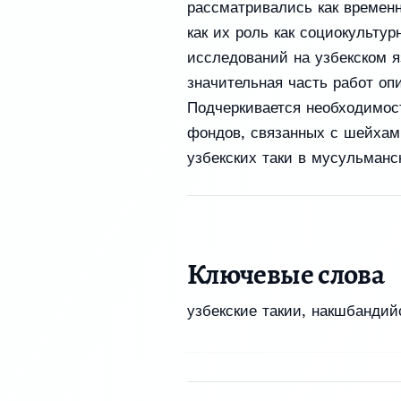
рассматривались как временн
как их роль как социокультур
исследований на узбекском я
значительная часть работ оп
Подчеркивается необходимост
фондов, связанных с шейхами
узбекских таки в мусульманс
Ключевые слова
узбекские такии
,
накшбандийс