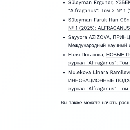
Süleyman Erguner,
УЗБЕ
"Alfraganus": Том 3 № 1
Süleyman Faruk Han Gön
№ 1 (2025): ALFRAGANUS
Sayyora AZIZOVA,
ПРИНЦ
Международный научный ж
Нэля Потапова,
НОВЫЕ П
журнал "Alfraganus": То
Mulekova Linara Ramile
ИННОВАЦИОННЫЕ ПОДХ
журнал "Alfraganus": Том
Вы также можете
начать рас