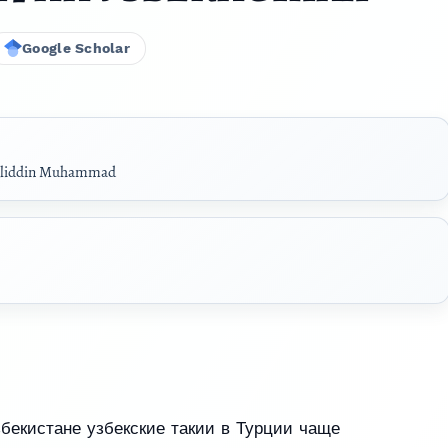
Google Scholar
oliddin Muhammad
збекистане узбекские такии в Турции чаще