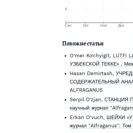
Похожие статьи
O‘mer Ko‘chyigit,
LUTFI 
УЗБЕКСКОЙ ТЕККЕ»
,
Меж
Hasan Demirtash,
УЧРЕД
СОДЕРЖАТЕЛЬНЫЙ АНА
ALFRAGANUS
Serpil O‘zjan,
СТАНЦИЯ 
научный журнал "Alfraga
Erkan O‘vuch,
ШЕЙХИ «У
журнал "Alfraganus": То