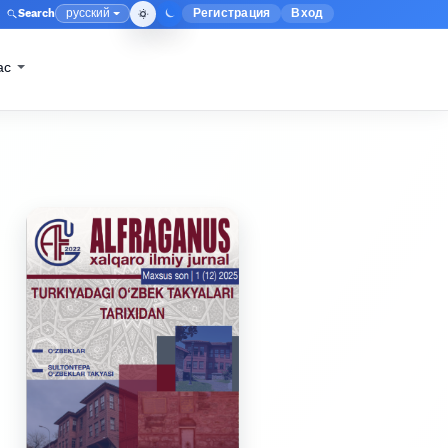
русский
Регистрация
Вход
Search
Меню администри
Язык
ас