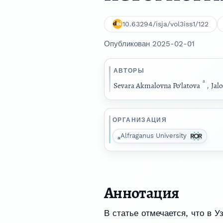
10.63294/isja/vol3iss1/122
Опубликован 2025-02-01
АВТОРЫ
a
Sevara Akmalovna Po‘latova
,
Jal
ОРГАНИЗАЦИЯ
Alfraganus University
a
Аннотация
В статье отмечается, что в У