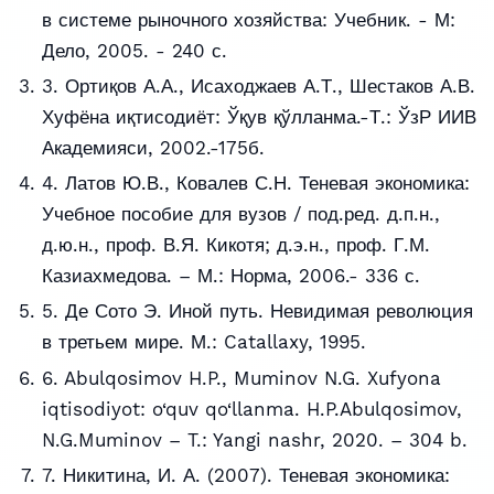
в системе рыночного хозяйства: Учебник. - М:
Дело, 2005. - 240 с.
3. Ортиқов А.А., Исаходжаев А.Т., Шестаков А.В.
Хуфёна иқтисодиёт: Ўқув қўлланма.-Т.: ЎзР ИИВ
Академияси, 2002.-175б.
4. Латов Ю.В., Ковалев С.Н. Теневая экономика:
Учебное пособие для вузов / под.ред. д.п.н.,
д.ю.н., проф. В.Я. Кикотя; д.э.н., проф. Г.М.
Казиахмедова. – М.: Норма, 2006.- 336 с.
5. Де Сото Э. Иной путь. Невидимая революция
в третьем мире. М.: Catallaxy, 1995.
6. Abulqosimov H.P., Muminov N.G. Xufyona
iqtisodiyot: o‘quv qo‘llanma. H.P.Abulqosimov,
N.G.Muminov – T.: Yangi nashr, 2020. – 304 b.
7. Никитина, И. А. (2007). Теневая экономика: