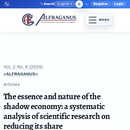
Skip to main navigation menu
Skip to main content
Skip to site footer
English
Register
Login
Search
Admin menu
Language
Tel:
+998903350930
Vol. 2 No. 6 (2024)
«ALFRAGANUS»
Articles
The essence and nature of the
shadow economy: a systematic
analysis of scientific research on
reducing its share