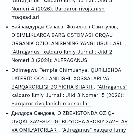
"Alfraganus" xalqaro Ilmiy Jurnali: Jild 3
Nomeri 4 (2026): Barqaror rivojlanish
maqsadlari
Байрамдурды Сапаев, Фозилжон Саиткулов,
O'SIMLIKLARGA BARG OSTOMASI ORQALI
ORGANIK OZIQLANISHNING YANGI USULLARI.
,
"Alfraganus" xalqaro Ilmiy Jurnali: Jild 2
Nomeri 3 (2024): ALFRAGANUS
Odimegwu Temple Chimuanya,
QURILISHDA
LATERIT: QO‘LLANILISHI, XOSSALARI VA
BARQARORLIGI BO‘YICHA SHARH
,
"Alfraganus"
xalqaro Ilmiy Jurnali: Jild 3 Nomeri 5 (2026):
Barqaror rivojlanish maqsadlari
Дилдора Саидова,
O'ZBEKISTONDA OZIQ-
OVQAT XAVFSIZLIGI BO'YICHA ASOSIY XAVFLAR
VA OMILYATORLAR
,
"Alfraganus" xalqaro Ilmiy