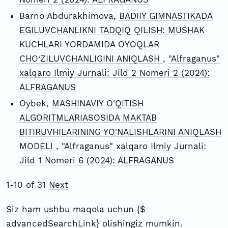
Barno Abdurakhimova,
BADIIY GIMNASTIKADA
EGILUVCHANLIKNI TADQIQ QILISH: MUSHAK
KUCHLARI YORDAMIDA OYOQLAR
CHO‘ZILUVCHANLIGINI ANIQLASH
,
"Alfraganus"
xalqaro Ilmiy Jurnali: Jild 2 Nomeri 2 (2024):
ALFRAGANUS
Oybek,
MASHINAVIY O'QITISH
ALGORITMLARIASOSIDA MAKTAB
BITIRUVHILARINING YO'NALISHLARINI ANIQLASH
MODELI
,
"Alfraganus" xalqaro Ilmiy Jurnali:
Jild 1 Nomeri 6 (2024): ALFRAGANUS
1-10 of 31
Next
Siz ham ushbu maqola uchun {$
advancedSearchLink} olishingiz mumkin.