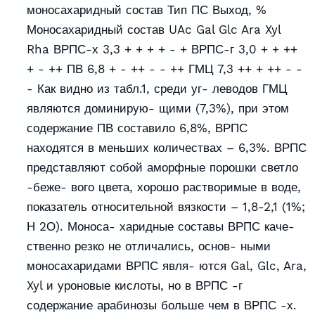
моносахаридный состав Тип ПС Выход, %
Моносахаридный состав UAc Gal Glc Ara Xyl
Rha ВРПС-х 3,3 + + + + - + ВРПС-г 3,0 + + ++
+ - ++ ПВ 6,8 + - ++ - - ++ ГМЦ 7,3 ++ + ++ - -
- Как видно из табл.1, среди уг- леводов ГМЦ
являются доминирую- щими (7,3%), при этом
содержание ПВ составило 6,8%, ВРПС
находятся в меньших количествах – 6,3%. ВРПС
представляют собой аморфные порошки светло
-беже- вого цвета, хорошо растворимые в воде,
показатель относительной вязкости – 1,8-2,1 (1%;
Н 2О). Моноса- харидные составы ВРПС каче-
ственно резко не отличались, основ- ными
моносахаридами ВРПС явля- ются Gal, Glc, Ara,
Xyl и уроновые кислоты, но в ВРПС -г
содержание арабинозы больше чем в ВРПС -х.