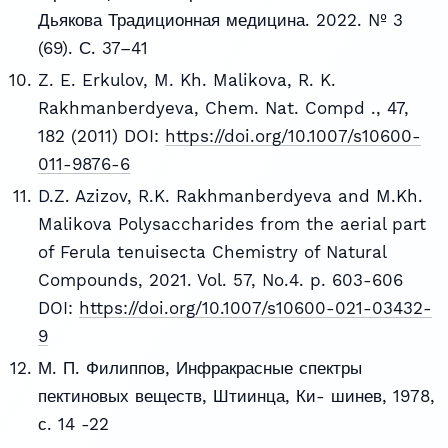
Дьякова Традиционная медицина. 2022. № 3
(69). С. 37–41
Z. E. Erkulov, M. Kh. Malikova, R. K.
Rakhmanberdyeva, Chem. Nat. Compd ., 47,
182 (2011) DOI:
https://doi.org/10.1007/s10600-
011-9876-6
D.Z. Azizov, R.K. Rakhmanberdyeva and M.Kh.
Malikova Polysaccharides from the aerial part
of Ferula tenuisecta Chemistry of Natural
Compounds, 2021. Vol. 57, No.4. p. 603-606
DOI:
https://doi.org/10.1007/s10600-021-03432-
9
М. П. Филиппов, Инфракрасные спектры
пектиновых веществ, Штиинца, Ки- шинев, 1978,
с. 14 -22