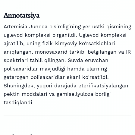
Annotatsiya
Artemisia Juncea o'simligining yer ustki qismining
uglevod kompleksi o'rganildi. Uglevod kompleksi
ajratilib, uning fizik-kimyoviy ko'rsatkichlari
aniqlangan, monosaxarid tarkibi belgilangan va IR
spektrlari tahlil qilingan. Suvda eruvchan
polisaxaridlar mavjudligi hamda ularning
geterogen polisaxaridlar ekani ko'rsatildi.
Shuningdek, yuqori darajada eterifikatsiyalangan
pektin moddalari va gemisellyuloza borligi
tasdiqlandi.