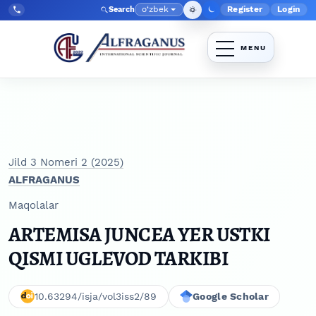
Skip to main navigation menu
Skip to main content
Skip to site footer
o‘zbek
Register
Login
Search
Admin menyu
Language
Tel:
+998903350930
Jild 3 Nomeri 2 (2025)
ALFRAGANUS
Maqolalar
ARTEMISA JUNCEA YER USTKI
QISMI UGLEVOD TARKIBI
10.63294/isja/vol3iss2/89
Google Scholar