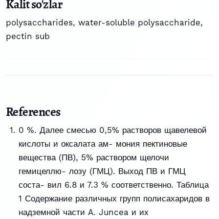
Kalit so'zlar
polysaccharides
,
water-soluble polysaccharide
,
pectin sub
References
0 %. Далее смесью 0,5% растворов щавелевой
кислоты и оксалата ам- мония пектиновые
вещества (ПВ), 5% раствором щелочи
гемицеллю- лозу (ГМЦ). Выход ПВ и ГМЦ
соста- вил 6.8 и 7.3 % соответственно. Таблица
1 Содержание различных групп полисахаридов в
надземной части A. Juncea и их