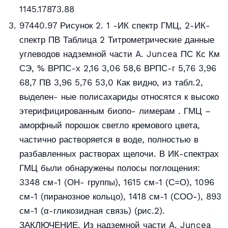
1145.17873.88
97440.97 Рисунок 2. 1 -ИК спектр ГМЦ, 2-ИК-
спектр ПВ Таблица 2 Титрометрические данные
углеводов надземной части A. Juncea ПС Кс Км
СЭ, % ВРПС-х 2,16 3,06 58,6 ВРПС-г 5,76 3,96
68,7 ПВ 3,96 5,76 53,0 Как видно, из табл.2,
выделен- ные полисахариды относятся к высоко
этерифицированным биопо- лимерам . ГМЦ –
аморфный порошок светло кремового цвета,
частично растворяется в воде, полностью в
разбавленных растворах щелочи. В ИК-спектрах
ГМЦ были обнаружены полосы поглощения:
3348 см-1 (ОН- группы), 1615 см-1 (С=О), 1096
см-1 (пиранозное кольцо), 1418 см-1 (СОО-), 893
см-1 (α-гликозидная связь) (рис.2).
ЗАКЛЮЧЕНИЕ. Из надземной части A. Juncea