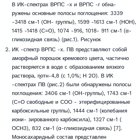
В ИК-спектрах ВРПС -х и ВРПС -г обна-
ружены основные полосы поглощения: 3339
-3418 см-1 (ОН- группы), 1599 -1613 см-1 (НОН),
1415 -1418 (С=О), 1074 -916, 1018- 911 см-1 (α-
гликозидная связь) (рис.1). Рисунок
ИК -спектр ВРПС -х. ПВ представляют собой
аморфный порошок кремового цвета, частично
растворяется в воде с образованием вязкого
раствора, ɳотн-4,8 (с 1,0%; Н 2О). В ИК
-спектрах ПВ (рис.2) были обнаружены полосы
поглощения: 3406 см-1 (ОН-группы), 1743 см-1
(С=О свободные и СОО - этерифицированные
карбоксильные группы), 1444 см-1 (колебания
иони- зированного карбоксила), 1327 см-1 (
ОСН3), 832 см-1 (α-гликозидная связь) [7].
Моносахаридный состав представлен