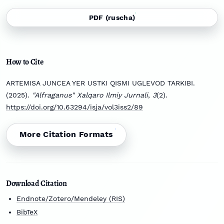
PDF (ruscha)
How to Cite
ARTEMISA JUNCEA YER USTKI QISMI UGLEVOD TARKIBI.
(2025).
"Alfraganus" Xalqaro Ilmiy Jurnali
,
3
(2).
https://doi.org/10.63294/isja/vol3iss2/89
More Citation Formats
Download Citation
Endnote/Zotero/Mendeley (RIS)
BibTeX