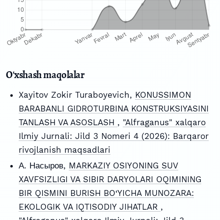
O'xshash maqolalar
Xayitov Zokir Turaboyevich,
KONUSSIMON
BARABANLI GIDROTURBINA KONSTRUKSIYASINI
TANLASH VA ASOSLASH
,
"Alfraganus" xalqaro
Ilmiy Jurnali: Jild 3 Nomeri 4 (2026): Barqaror
rivojlanish maqsadlari
А. Насыров,
MARKAZIY OSIYONING SUV
XAVFSIZLIGI VA SIBIR DARYOLARI OQIMINING
BIR QISMINI BURISH BO‘YICHA MUNOZARA:
EKOLOGIK VA IQTISODIY JIHATLAR
,