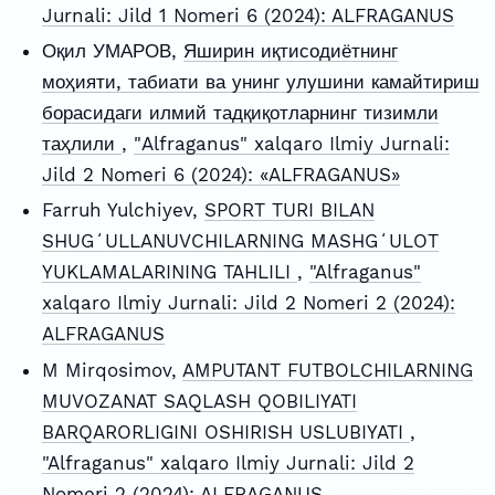
Jurnali: Jild 1 Nomeri 6 (2024): ALFRAGANUS
Оқил УМАРОВ,
Яширин иқтисодиётнинг
моҳияти, табиати ва унинг улушини камайтириш
борасидаги илмий тадқиқотларнинг тизимли
таҳлили
,
"Alfraganus" xalqaro Ilmiy Jurnali:
Jild 2 Nomeri 6 (2024): «ALFRAGANUS»
Farruh Yulchiyev,
SPORT TURI BILAN
SHUGʻULLANUVCHILARNING MASHGʻULOT
YUKLAMALARINING TAHLILI
,
"Alfraganus"
xalqaro Ilmiy Jurnali: Jild 2 Nomeri 2 (2024):
ALFRAGANUS
M Mirqosimov,
AMPUTANT FUTBOLCHILARNING
MUVOZANAT SAQLASH QOBILIYATI
BARQARORLIGINI OSHIRISH USLUBIYATI
,
"Alfraganus" xalqaro Ilmiy Jurnali: Jild 2
Nomeri 2 (2024): ALFRAGANUS