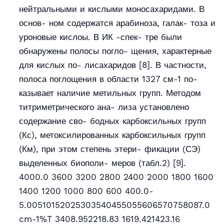
нейтральными и кислыми моносахаридами. В
основ- ном содержатся арабиноза, галак- тоза и
уроновые кислоы. В ИК -спек- тре были
обнаружены полосы погло- щения, характерные
для кислых по- лисахаридов [8]. В частности,
полоса поглощения в области 1327 см-1 по-
казывает наличие метильных групп. Методом
титриметрического ана- лиза установлено
содержание сво- бодных карбоксильных групп
(Кс), метоксилированных карбоксильных групп
(Км), при этом степень этери- фикации (СЭ)
выделенных биополи- меров (табл.2) [9].
4000.0 3600 3200 2800 2400 2000 1800 1600
1400 1200 1000 800 600 400.0-
5.00510152025303540455055606570758087.0
cm-1%T 3408.952218.83 1619.421423.16