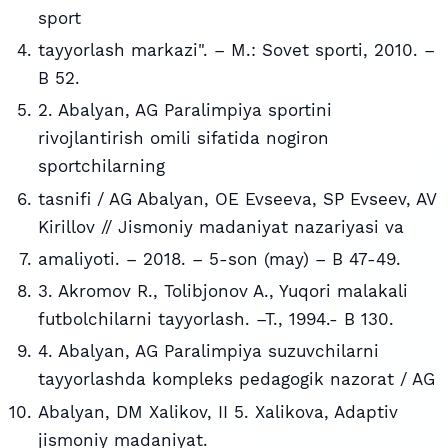
sport
tayyorlash markazi". – M.: Sovet sporti, 2010. –
B 52.
2. Abalyan, AG Paralimpiya sportini
rivojlantirish omili sifatida nogiron
sportchilarning
tasnifi / AG Abalyan, OE Evseeva, SP Evseev, AV
Kirillov // Jismoniy madaniyat nazariyasi va
amaliyoti. – 2018. – 5-son (may) – B 47-49.
3. Akromov R., Tolibjonov A., Yuqori malakali
futbolchilarni tayyorlash. –T., 1994.- B 130.
4. Abalyan, AG Paralimpiya suzuvchilarni
tayyorlashda kompleks pedagogik nazorat / AG
Abalyan, DM Xalikov, II 5. Xalikova, Adaptiv
jismoniy madaniyat.