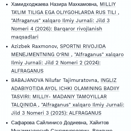
Хамидходжаева Назира Махкамовна,
MILLIY
TA’LIM TILIGA EGA OLIYGOHLARDA RUS TILI
,
"Alfraganus" xalqaro Ilmiy Jurnali: Jild 3
Nomeri 4 (2026): Barqaror rivojlanish
maqsadlari
Azizbek Raxmonov,
SPORTNI RIVOJIDА
MЕNЕJMЕNTNING O‘RNI
,
"Alfraganus" xalqaro
Ilmiy Jurnali: Jild 2 Nomeri 2 (2024):
ALFRAGANUS
BABAJANOVA Nilufar Tajimuratovna,
INGLIZ
ADABIYOTIDA AYOL ICHKI OLAMINING BADIIY
TASVIRI: MILLIY- MADANIY TAMOYILLAR
TALQINIDA
,
"Alfraganus" xalqaro Ilmiy Jurnali:
Jild 3 Nomeri 3 (2025): ALFRAGANUS
Сафарова Сайлинисо Додиевна, Хайитов
Муҳаммадюсуф Сангимуродович,
Влияние