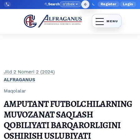
Skip to main navigation menu
Skip to main content
Skip to site footer
o‘zbek
Register
Login
Search
Admin menyu
Language
Tel:
+998903350930
Jild 2 Nomeri 2 (2024)
ALFRAGANUS
Maqolalar
AMPUTANT FUTBOLCHILARNING
MUVOZANAT SAQLASH
QOBILIYATI BARQARORLIGINI
OSHIRISH USLUBIYATI