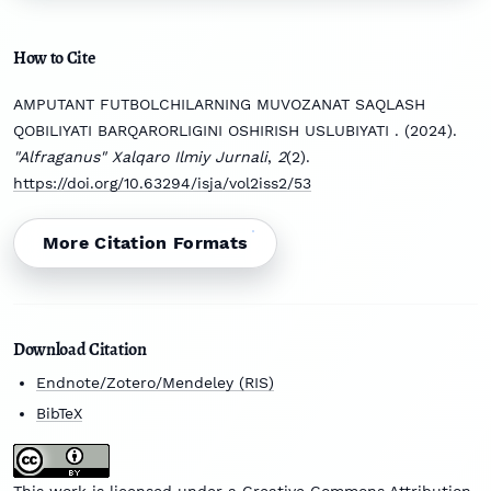
How to Cite
AMPUTANT FUTBOLCHILARNING MUVOZANAT SAQLASH
QOBILIYATI BARQARORLIGINI OSHIRISH USLUBIYATI . (2024).
"Alfraganus" Xalqaro Ilmiy Jurnali
,
2
(2).
https://doi.org/10.63294/isja/vol2iss2/53
More Citation Formats
Download Citation
Endnote/Zotero/Mendeley (RIS)
BibTeX
This work is licensed under a
Creative Commons Attribution