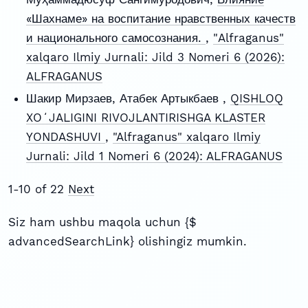
«Шахнаме» на воспитание нравственных качеств
и национального самосознания.
,
"Alfraganus"
xalqaro Ilmiy Jurnali: Jild 3 Nomeri 6 (2026):
ALFRAGANUS
Шакир Мирзаев, Атабек Артыкбаев ,
QISHLOQ
XOʻJALIGINI RIVOJLANTIRISHGA KLASTER
YONDASHUVI
,
"Alfraganus" xalqaro Ilmiy
Jurnali: Jild 1 Nomeri 6 (2024): ALFRAGANUS
1-10 of 22
Next
Siz ham ushbu maqola uchun {$
advancedSearchLink} olishingiz mumkin.