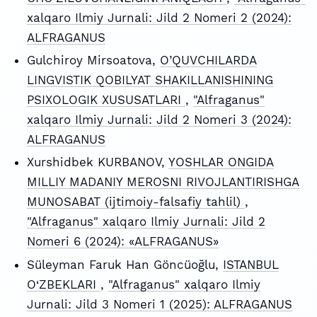
xalqaro Ilmiy Jurnali: Jild 2 Nomeri 2 (2024):
ALFRAGANUS
Gulchiroy Mirsoatova,
O’QUVCHILARDA
LINGVISTIK QOBILYAT SHAKILLANISHINING
PSIXOLOGIK XUSUSATLARI
,
"Alfraganus"
xalqaro Ilmiy Jurnali: Jild 2 Nomeri 3 (2024):
ALFRAGANUS
Xurshidbek KURBANOV,
YOSHLAR ONGIDA
MILLIY MADANIY MEROSNI RIVOJLANTIRISHGA
MUNOSABAT (ijtimoiy-falsafiy tahlil)
,
"Alfraganus" xalqaro Ilmiy Jurnali: Jild 2
Nomeri 6 (2024): «ALFRAGANUS»
Süleyman Faruk Han Göncüoğlu,
ISTANBUL
O‘ZBEKLARI
,
"Alfraganus" xalqaro Ilmiy
Jurnali: Jild 3 Nomeri 1 (2025): ALFRAGANUS