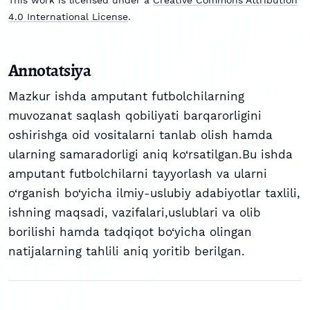
4.0 International License
.
Annotatsiya
Mazkur ishda amputant futbolchilarning
muvozanat saqlash qobiliyati barqarorligini
oshirishga oid vositalarni tanlab olish hamda
ularning samaradorligi aniq ko‘rsatilgan.Bu ishda
amputant futbolchilarni tayyorlash va ularni
o‘rganish bo‘yicha ilmiy-uslubiy adabiyotlar taxlili,
ishning maqsadi, vazifalari,uslublari va olib
borilishi hamda tadqiqot bo‘yicha olingan
natijalarning tahlili aniq yoritib berilgan.