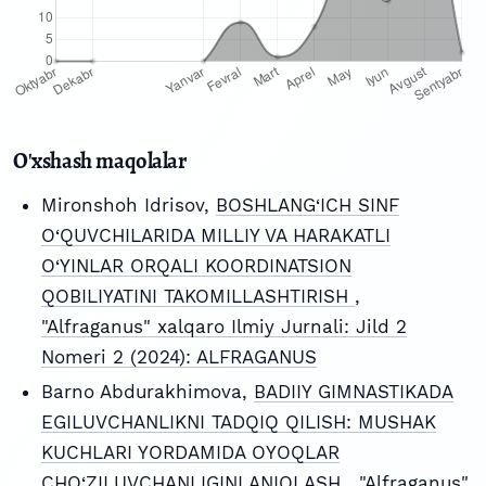
O'xshash maqolalar
Mironshoh Idrisov,
BOSHLANG‘ICH SINF
O‘QUVCHILARIDA MILLIY VA HARAKATLI
O‘YINLAR ORQALI KOORDINATSION
QOBILIYATINI TAKOMILLASHTIRISH
,
"Alfraganus" xalqaro Ilmiy Jurnali: Jild 2
Nomeri 2 (2024): ALFRAGANUS
Barno Abdurakhimova,
BADIIY GIMNASTIKADA
EGILUVCHANLIKNI TADQIQ QILISH: MUSHAK
KUCHLARI YORDAMIDA OYOQLAR
CHO‘ZILUVCHANLIGINI ANIQLASH
,
"Alfraganus"