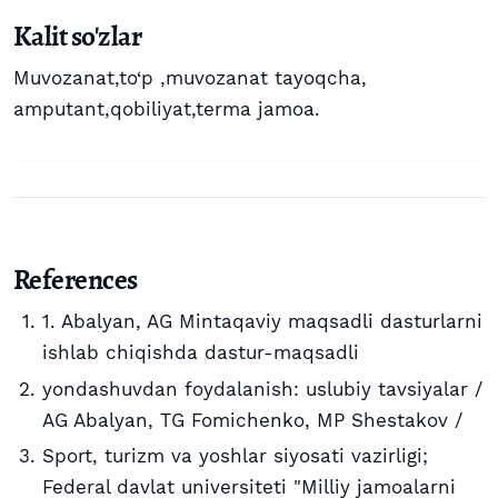
Kalit so'zlar
Muvozanat,to‘p ,muvozanat tayoqcha,
amputant,qobiliyat,terma jamoa.
References
1. Abalyan, AG Mintaqaviy maqsadli dasturlarni
ishlab chiqishda dastur-maqsadli
yondashuvdan foydalanish: uslubiy tavsiyalar /
AG Abalyan, TG Fomichenko, MP Shestakov /
Sport, turizm va yoshlar siyosati vazirligi;
Federal davlat universiteti "Milliy jamoalarni