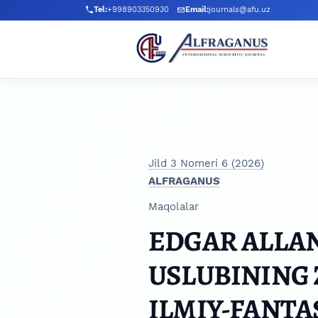
Skip to main navigation menu
Skip to main content
Skip to site footer
Tel:
+998903350930
Email:
journals@afu.uz
Jild 3 Nomeri 6 (2026)
ALFRAGANUS
Maqolalar
EDGAR ALLAN
USLUBINING
ILMIY-FANTA