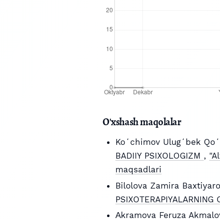
O'xshash maqolalar
Koʻchimov Ulugʻbek Qoʻ
BADIIY PSIXOLOGIZM
,
"A
maqsadlari
Bilolova Zamira Baxtiyar
PSIXOTERAPIYALARNING 
Аkramova Feruza Akmalov