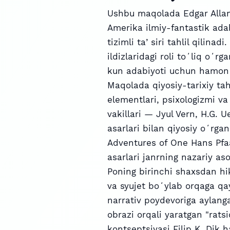
Ushbu maqolada Edgar Allan
Amerika ilmiy-fantastik adab
tizimli taʼsiri tahlil qilinad
ildizlaridagi roli toʻliq oʻr
kun adabiyoti uchun hamon k
Maqolada qiyosiy-tarixiy tah
elementlari, psixologizmi va
vakillari — Jyul Vern, H.G. 
asarlari bilan qiyosiy oʻrga
Adventures of One Hans Pfaal
asarlari janrning nazariy asos
Poning birinchi shaxsdan hik
va syujet boʻylab orqaga qa
narrativ poydevoriga aylang
obrazi orqali yaratgan "rat
kontseptsiyasi Filip K. Dik 