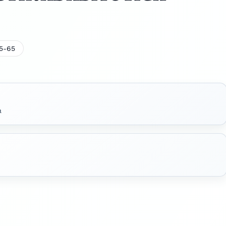
5-65
a