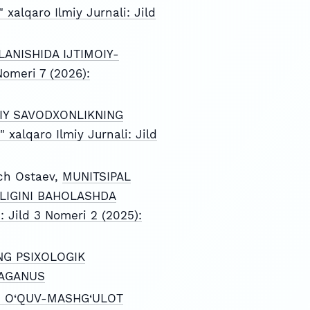
 xalqaro Ilmiy Jurnali: Jild
ANISHIDA IJTIMOIY-
Nomeri 7 (2026):
IY SAVODXONLIKNING
" xalqaro Ilmiy Jurnali: Jild
ich Ostaev,
MUNITSIPAL
LIGINI BAHOLASHDA
: Jild 3 Nomeri 2 (2025):
NG PSIXOLOGIK
FRAGANUS
NI O‘QUV-MASHG‘ULOT