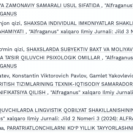
YA ZAMONAVIY SAMARALI USUL SIFATIDA
,
"Alfraganus"
RAGANUS
jon qizi,
SHAXSDA INDIVIDUAL IMKONIYATLAR SHAKLL
AHAMIYATI
,
"Alfraganus" xalqaro Ilmiy Jurnali: Jild 3 
‘min qizi,
SHAXSLARDA SUBYEKTIV BAXT VA MOLIYAV
A TA’SIR QILUVCHI PSIXOLOGIK OMILLAR
,
"Alfraganus
RAGANUS
atev, Konstantin Viktorovich Pavlov, Gamlet Yakovlev
ITISH TIZIMLARINING TEXNIK-IQTISODIY SAMARADOR
IFIKATSIYA QILISH
,
"Alfraganus" xalqaro Ilmiy Jurnali
QUVCHILARDA LINGVISTIK QOBILYAT SHAKILLANISHINI
us" xalqaro Ilmiy Jurnali: Jild 2 Nomeri 3 (2024): AL
на,
PARATRIATLONCHILARNI KO‘P YILLIK TAYYORLASH