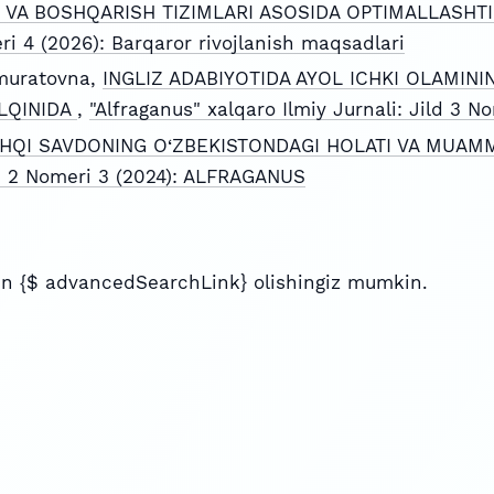
 VA BOSHQARISH TIZIMLARI ASOSIDA OPTIMALLASHT
eri 4 (2026): Barqaror rivojlanish maqsadlari
muratovna,
INGLIZ ADABIYOTIDA AYOL ICHKI OLAMINING
LQINIDA
,
"Alfraganus" xalqaro Ilmiy Jurnali: Jild 3
HQI SAVDONING O‘ZBEKISTONDAGI HOLATI VA MUA
ild 2 Nomeri 3 (2024): ALFRAGANUS
n {$ advancedSearchLink} olishingiz mumkin.