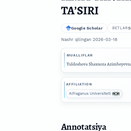
TAʼSIRI
Google Scholar
5
BETLAR
Nashr qilingan 2026-03-18
MUALLIFLAR
Yuldoshova Shaxnoza Azimboyevn
AFFILIATION
Alfraganus Universiteti
Annotatsiya