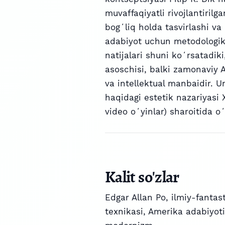
muvaffaqiyatli rivojlantirilg
bogʻliq holda tasvirlashi va
adabiyot uchun metodologik 
natijalari shuni koʻrsatadik
asoschisi, balki zamonaviy A
va intellektual manbaidir. Un
haqidagi estetik nazariyasi
video oʻyinlar) sharoitida o
Kalit so'zlar
Edgar Allan Po
,
ilmiy-fantas
texnikasi
,
Amerika adabiyoti