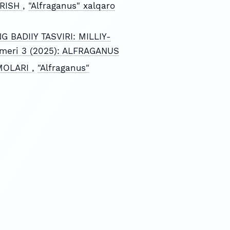
IRISH
,
"Alfraganus" xalqaro
 BADIIY TASVIRI: MILLIY-
 Nomeri 3 (2025): ALFRAGANUS
MMOLARI
,
"Alfraganus"