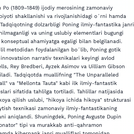
 Po (1809–1849) ijodiy merosining zamonaviy
iyoti shakllanishi va rivojlanishidagi oʻrni hamda
i. Tadqiqotning dolzarbligi Poning ilmiy-fantastika janri
ganilmaganligi va uning uslubiy elementlari bugungi
onseptual ahamiyatga egaligi bilan belgilanadi.
lil metodidan foydalanilgan boʻlib, Poning gotik
 innovatsion narrativ texnikalari keyingi avlod
Uells, Rey Bredberi, Ayzek Asimov va Uilliam Gibson
niladi. Tadqiqotda muallifning "The Unparalleled
l" va "Mellonta Tauta" kabi ilk ilmiy-fantastik
lari sifatida tahlilga tortiladi. Tahlillar natijasida
oya qilish uslubi, "hikoya ichida hikoya" strukturasi
ytish texnikasi zamonaviy ilmiy-fantastikaning
ani aniqlandi. Shuningdek, Poning Avguste Dupin
sionator" tipi va murakkab anti-qahramon
hamda kiberpank janri mualliflari tomonidan