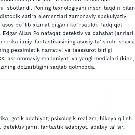
ani isbotlandi. Poning texnologiyani inson taqdiri bilan
 distopik satira elementlari zamonaviy spekulyativ
asos boʻlib xizmat qilgani koʻrsatildi. Tadqiqot
i, Edgar Allan Po nafaqat detektiv va dahshat janrlari
merika ilmiy-fantastikasining asosiy taʼsirchi shaxsi
ing pessimistik narrativi va taassurot birligi
 XXI asr ommaviy madaniyati va yangi medialari (kino,
ʻzining dolzarbligini saqlab qolmoqda.
tika
,
gotik adabiyot
,
psixologik realizm
,
hikoya qilish
,
detektiv janri
,
fantastik adabiyot
,
adabiy taʼsir
,