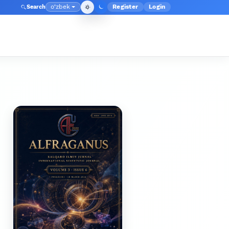
o‘zbek
Register
Login
Search
Admin menyusi
Language