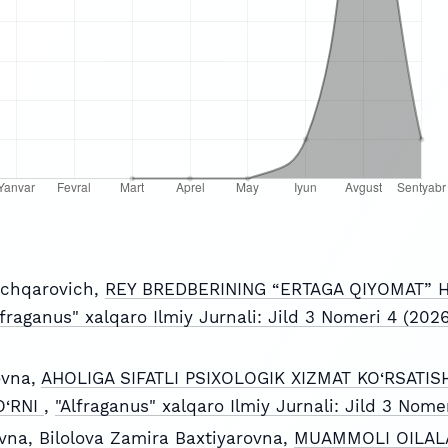
chqarovich,
REY BREDBERINING “ERTAGA QIYOMAT” H
lfraganus" xalqaro Ilmiy Jurnali: Jild 3 Nomeri 4 (2026
ovna,
AHOLIGA SIFATLI PSIXOLOGIK XIZMAT KO‘RSATI
O‘RNI
,
"Alfraganus" xalqaro Ilmiy Jurnali: Jild 3 Nom
na, Bilolova Zamira Baxtiyarovna,
MUAMMOLI OILALA