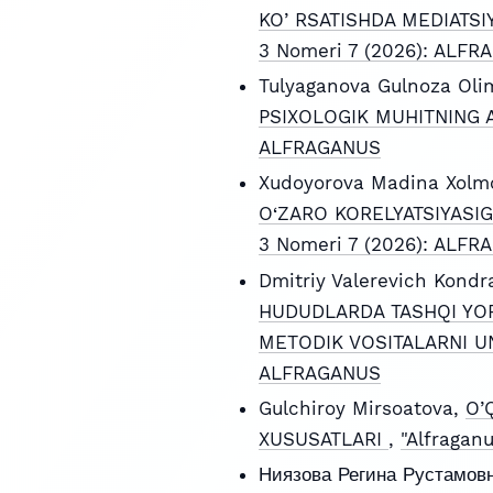
KOʼRSATISHDA MEDIATSI
3 Nomeri 7 (2026): ALF
Tulyaganova Gulnoza Olim
PSIXOLOGIK MUHITNING 
ALFRAGANUS
Xudoyorova Madina Xolmo
O‘ZARO KORELYATSIYASIG
3 Nomeri 7 (2026): ALF
Dmitriy Valerevich Kondr
HUDUDLARDA TASHQI YOR
METODIK VOSITALARNI UN
ALFRAGANUS
Gulchiroy Mirsoatova,
O’
XUSUSATLARI
,
"Alfragan
Ниязова Регина Рустамов