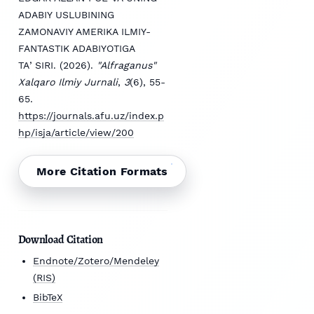
ADABIY USLUBINING
ZAMONAVIY AMERIKA ILMIY-
FANTASTIK ADABIYOTIGA
TAʼSIRI. (2026).
"Alfraganus"
Xalqaro Ilmiy Jurnali
,
3
(6), 55-
65.
https://journals.afu.uz/index.p
hp/isja/article/view/200
More Citation Formats
Download Citation
Endnote/Zotero/Mendeley
(RIS)
BibTeX