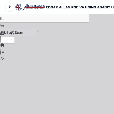
←
Maqola tafsilotlariga qaytish