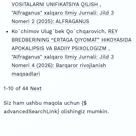
VOSITALARNI UNIFIKATSIYA QILISH
,
"Alfraganus" xalqaro Ilmiy Jurnali: Jild 3
Nomeri 2 (2025): ALFRAGANUS
Koʻchimov Ulugʻbek Qoʻchqarovich,
REY
BREDBERINING “ERTAGA QIYOMAT” HIKOYASIDA
APOKALIPSIS VA BADIIY PSIXOLOGIZM
,
"Alfraganus" xalqaro Ilmiy Jurnali: Jild 3
Nomeri 4 (2026): Barqaror rivojlanish
maqsadlari
1-10 of 44
Next
Siz ham ushbu maqola uchun {$
advancedSearchLink} olishingiz mumkin.