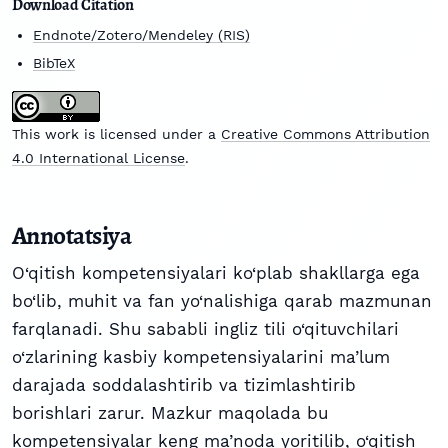
Download Citation
Endnote/Zotero/Mendeley (RIS)
BibTeX
This work is licensed under a
Creative Commons Attribution
4.0 International License
.
Annotatsiya
O‘qitish kompetensiyalari ko‘plab shakllarga ega
bo‘lib, muhit va fan yo‘nalishiga qarab mazmunan
farqlanadi. Shu sababli ingliz tili o‘qituvchilari
o‘zlarining kasbiy kompetensiyalarini ma’lum
darajada soddalashtirib va tizimlashtirib
borishlari zarur. Mazkur maqolada bu
kompetensiyalar keng ma’noda yoritilib, o‘qitish