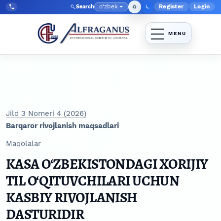
Skip to main navigation menu
Skip to main content
Skip to site footer
o‘zbek
Register
Login
Search
Admin menyu
Language
Tel:
+998903350930
Jild 3 Nomeri 4 (2026)
Barqaror rivojlanish maqsadlari
Maqolalar
KASA O‘ZBEKISTONDAGI XORIJIY
TIL O‘QITUVCHILARI UCHUN
KASBIY RIVOJLANISH
DASTURIDIR