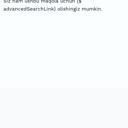
Siz ham ushbu maqola uchun {$
advancedSearchLink} olishingiz mumkin.