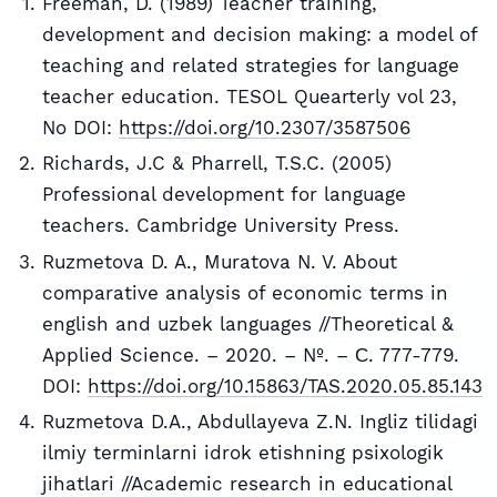
Freeman, D. (1989) Teacher training,
development and decision making: a model of
teaching and related strategies for language
teacher education. TESOL Quearterly vol 23,
No DOI:
https://doi.org/10.2307/3587506
Richards, J.C & Pharrell, T.S.C. (2005)
Professional development for language
teachers. Cambridge University Press.
Ruzmetova D. A., Muratova N. V. About
comparative analysis of economic terms in
english and uzbek languages //Theoretical &
Applied Science. – 2020. – №. – С. 777-779.
DOI:
https://doi.org/10.15863/TAS.2020.05.85.143
Ruzmetova D.A., Abdullayeva Z.N. Ingliz tilidagi
ilmiy terminlarni idrok etishning psixologik
jihatlari //Academic research in educational