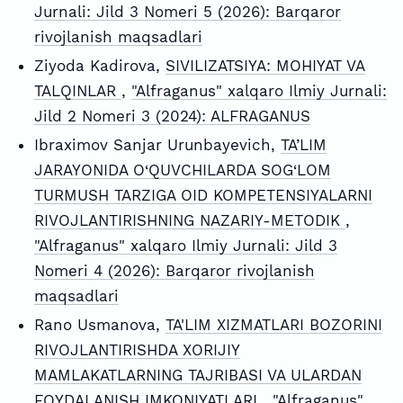
Jurnali: Jild 3 Nomeri 5 (2026): Barqaror
rivojlanish maqsadlari
Ziyoda Kadirova,
SIVILIZATSIYA: MOHIYAT VA
TALQINLAR
,
"Alfraganus" xalqaro Ilmiy Jurnali:
Jild 2 Nomeri 3 (2024): ALFRAGANUS
Ibraximov Sanjar Urunbayevich,
TA’LIM
JARAYONIDA O‘QUVCHILARDA SOG‘LOM
TURMUSH TARZIGA OID KOMPETENSIYALARNI
RIVOJLANTIRISHNING NAZARIY-METODIK
,
"Alfraganus" xalqaro Ilmiy Jurnali: Jild 3
Nomeri 4 (2026): Barqaror rivojlanish
maqsadlari
Rano Usmanova,
TA'LIM XIZMATLARI BOZORINI
RIVOJLANTIRISHDA XORIJIY
MAMLAKATLARNING TAJRIBASI VA ULARDAN
FOYDALANISH IMKONIYATLARI
,
"Alfraganus"