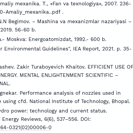
 Amaliy mexanika. Т., «Fan va texnologiya», 2007. 236-
-Amaliy_mexanika..pdf .
N.N Begimov. – Mashina va mexanizmlar nazariyasi –
2019. 56-60 b.
ka.- Moskva: Energoatomizdat, 1992.- 600 b.
 Environmental Guidelines", IEA Report, 2021. p. 35-
shev. Zakir Turaboyevich Khaitov. EFFICIENT USE O
NERGY. MENTAL ENLIGHTENMENT SCIENTIFIC –
NAL.
gnekar. Performance analysis of nozzles used in
 using cfd. National Institute of Technology, Bhopal.
hydro power: technology and current status.
Energy Reviews, 6(6), 537–556. DOI:
S1364-0321(02)00006-0