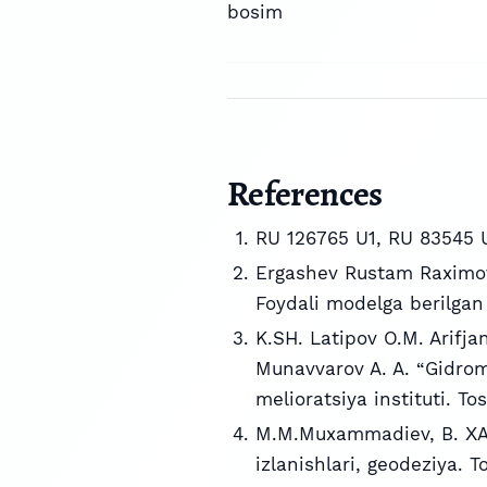
bosim
References
RU 126765 U1, RU 83545 U
Ergashev Rustam Raximov
Foydali modelga berilgan
K.SH. Latipov O.M. Arifja
Munavvarov A. A. “Gidrome
melioratsiya instituti. To
M.M.Muxammadiev, B. ХA
izlanishlari, geodeziya. 