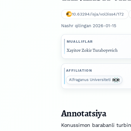
10.63294/isja/vol3iss4/172
Nashr qilingan 2026-01-15
MUALLIFLAR
Xayitov Zokir Turaboyevich
AFFILIATION
Alfraganus Universiteti
Annotatsiya
Kоnussimоn bаrаbаnli turbinа