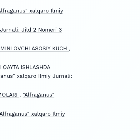
Alfraganus" xalqaro Ilmiy
 Jurnali: Jild 2 Nomeri 3
A’MINLOVCHI ASOSIY KUCH
,
I QAYTA ISHLASHDA
ganus" xalqaro Ilmiy Jurnali:
MMOLARI
,
"Alfraganus"
"Alfraganus" xalqaro Ilmiy