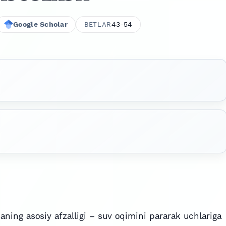
Google Scholar
43-54
BETLAR
ning аsоsiy аfzаlligi – suv оqimini pаrаrаk uchlаrigа