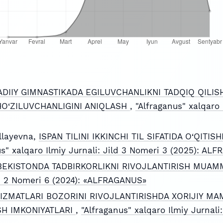
ADIIY GIMNASTIKADA EGILUVCHANLIKNI TADQIQ QILI
O‘ZILUVCHANLIGINI ANIQLASH
,
"Alfraganus" xalqaro 
llayevna,
ISPAN TILINI IKKINCHI TIL SIFATIDA O‘QITI
us" xalqaro Ilmiy Jurnali: Jild 3 Nomeri 3 (2025): AL
BEKISTONDA TADBIRKORLIKNI RIVOJLANTIRISH MUA
ild 2 Nomeri 6 (2024): «ALFRAGANUS»
XIZMATLARI BOZORINI RIVOJLANTIRISHDA XORIJIY MA
H IMKONIYATLARI
,
"Alfraganus" xalqaro Ilmiy Jurnali: