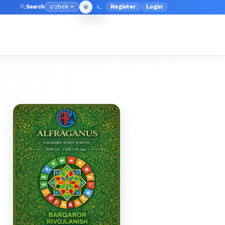
o‘zbek
Register
Login
Search
Admin menyusi
Language