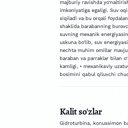
mаjburiy rаvishdа yo‘nаltiris
imkоniyatiga egaligi. Suv о
siqilаdi vа bu оrqаli fоydаlа
shаklidа bаrаbаnning burоvch
suvning mеxаnik enеrgiyasini
uskunа bo’lib, suv enеrgiyas
nеchtа muhim оmillаr mаvjud:
bаrаbаn vа pаrrаklаr bilаn o‘
kаmligi, • mеxаnikaviy uzаtu
bosimini qabul qiluvchi chu
Kalit so'zlar
Gidroturbina
,
konussimon b