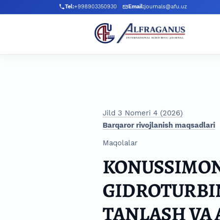
Skip to main navigation menu
Skip to main content
Skip to site footer
Tel:
+998903350930
Email:
journals@afu.uz
Jild 3 Nomeri 4 (2026)
Barqaror rivojlanish maqsadlari
Maqolalar
KONUSSIMON
GIDROTURBI
TANLASH VA