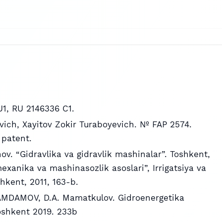
1, RU 2146336 C1.
ich, Xayitov Zokir Turaboyevich. № FAP 2574.
 patent.
nov. “Gidravlika va gidravlik mashinalar”. Toshkent,
xanika va mashinasozlik asoslari”, Irrigatsiya va
shkent, 2011, 163-b.
MDAMOV, D.A. Mamatkulov. Gidroenergetika
Toshkent 2019. 233b