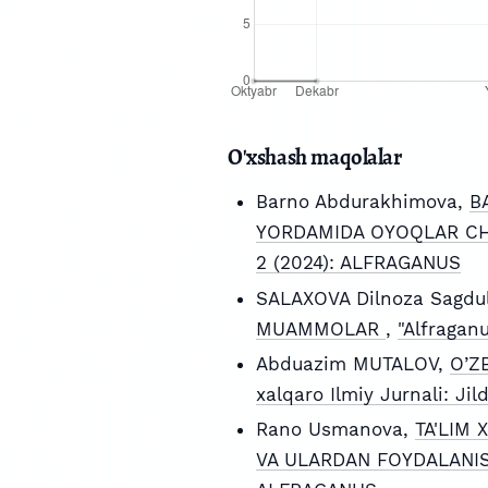
O'xshash maqolalar
Barno Abdurakhimova,
B
YORDAMIDA OYOQLAR CH
2 (2024): ALFRAGANUS
SALAXOVA Dilnoza Sagdu
MUAMMOLAR
,
"Alfragan
Abduazim MUTALOV,
O’Z
xalqaro Ilmiy Jurnali: J
Rano Usmanova,
TA'LIM 
VA ULARDAN FOYDALANIS