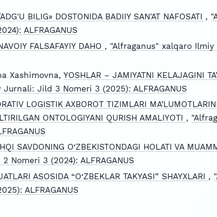
ADG'U BILIG» DOSTONIDA BADIIY SAN'AT NAFOSATI
,
"
 (2024): ALFRAGANUS
NAVOIY FALSAFAYIY DAHO
,
"Alfraganus" xalqaro Ilmiy
a Xashimovna,
YOSHLAR – JAMIYATNI KELAJAGINI T
iy Jurnali: Jild 3 Nomeri 3 (2025): ALFRAGANUS
RATIV LOGISTIK AXBOROT TIZIMLARI MA’LUMOTLARIN
TIRILGAN ONTOLOGIYANI QURISH AMALIYOTI
,
"Alfra
 ALFRAGANUS
HQI SAVDONING O‘ZBEKISTONDAGI HOLATI VA MUA
ild 2 Nomeri 3 (2024): ALFRAGANUS
JATLARI ASOSIDA “O‘ZBEKLAR TAKYASI” SHAYXLARI
,
 (2025): ALFRAGANUS