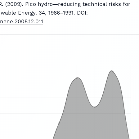
R. (2009). Pico hydro—reducing technical risks for
newable Energy, 34, 1986–1991. DOI:
renene.2008.12.011