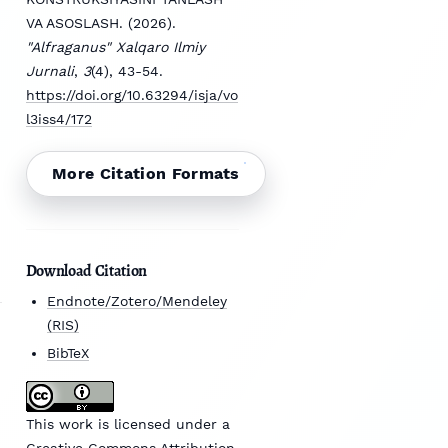
VA ASOSLASH. (2026).
"Alfraganus" Xalqaro Ilmiy
Jurnali
,
3
(4), 43-54.
https://doi.org/10.63294/isja/vo
l3iss4/172
More Citation Formats
Download Citation
Endnote/Zotero/Mendeley
(RIS)
BibTeX
This work is licensed under a
Creative Commons Attribution