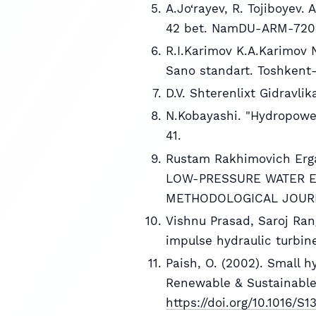
A.Jo‘rayev, R. Tojiboyev.
42 bet. NamDU-ARM-7200
R.I.Karimov K.A.Karimov 
Sano standart. Toshkent-
D.V. Shterenlixt Gidravli
N.Kobayashi. "Hydropower
41.
Rustam Rakhimovich Erga
LOW-PRESSURE WATER E
METHODOLOGICAL JOUR
Vishnu Prasad, Saroj Ran
impulse hydraulic turbine
Paish, O. (2002). Small 
Renewable & Sustainable 
https://doi.org/10.1016/