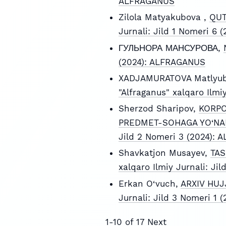
ALFRAGANUS
Zilola Matyakubova ,
QUT
Jurnali: Jild 1 Nomeri 6
ГУЛЬНОРА МАНСУРОВА,
(2024): ALFRAGANUS
XADJAMURATOVA Matlyub
"Alfraganus" xalqaro Ilm
Sherzod Sharipov,
KORPO
PREDMET-SOHAGA YO‘NAL
Jild 2 Nomeri 3 (2024):
Shavkatjon Musayev,
TAS
xalqaro Ilmiy Jurnali: J
Erkan O‘vuch,
ARXIV HUJ
Jurnali: Jild 3 Nomeri 1
1-10 of 17
Next