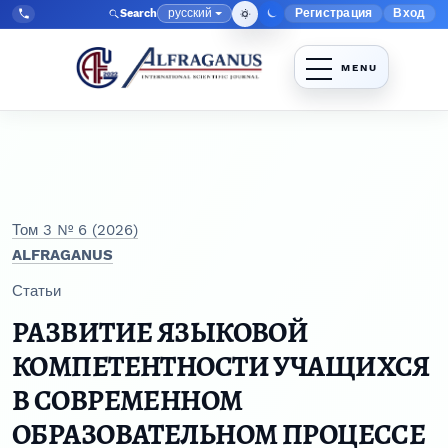
Перейти к главному меню навигации
Перейти к основному контенту
Перейти к нижнему колонтитулу сайта
русский
Регистрация
Вход
Search
Меню админис
Язык
Tel:
+998903350930
Том 3 № 6 (2026)
ALFRAGANUS
Статьи
РАЗВИТИЕ ЯЗЫКОВОЙ
КОМПЕТЕНТНОСТИ УЧАЩИХСЯ
В СОВРЕМЕННОМ
ОБРАЗОВАТЕЛЬНОМ ПРОЦЕССЕ