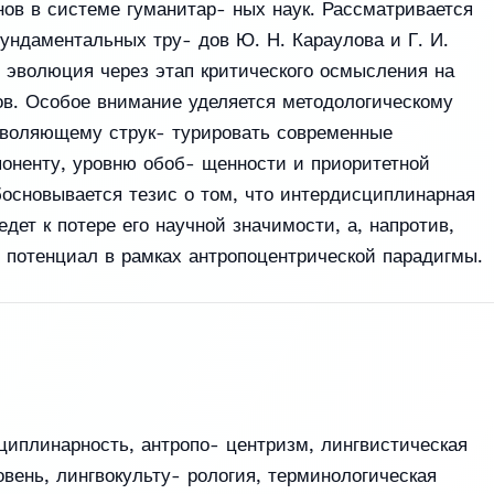
ов в системе гуманитар- ных наук. Рассматривается
фундаментальных тру- дов Ю. Н. Караулова и Г. И.
о эволюция через этап критического осмысления на
ов. Особое внимание уделяется методологическому
озволяющему струк- турировать современные
оненту, уровню обоб- щенности и приоритетной
босновывается тезис о том, что интердисциплинарная
дет к потере его научной значимости, а, напротив,
 потенциал в рамках антропоцентрической парадигмы.
циплинарность
,
антропо- центризм
,
лингвистическая
овень
,
лингвокульту- рология
,
терминологическая