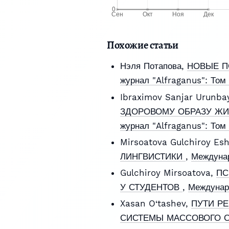
Похожие статьи
Нэля Потапова,
НОВЫЕ П
журнал "Alfraganus": То
Ibraximov Sanjar Urunba
ЗДОРОВОМУ ОБРАЗУ ЖИ
журнал "Alfraganus": Том
Mirsoatova Gulchiroy E
ЛИНГВИСТИКИ
,
Междунар
Gulchiroy Mirsoatova,
ПС
У СТУДЕНТОВ
,
Междунар
Xasan O‘tashev,
ПУТИ Р
СИСТЕМЫ МАССОВОГО 