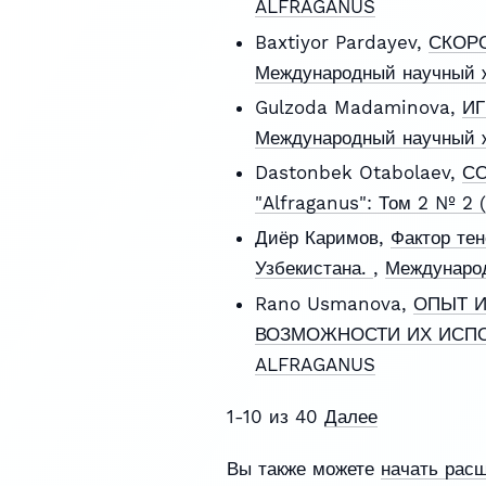
ALFRAGANUS
Baxtiyor Pardayev,
СКОРО
Международный научный ж
Gulzoda Madaminova,
ИГ
Международный научный ж
Dastonbek Otabolaev,
СО
"Alfraganus": Том 2 № 2
Диёр Каримов,
Фактор тен
Узбекистана.
,
Международ
Rano Usmanova,
ОПЫТ И
ВОЗМОЖНОСТИ ИХ ИСП
ALFRAGANUS
1-10 из 40
Далее
Вы также можете
начать рас