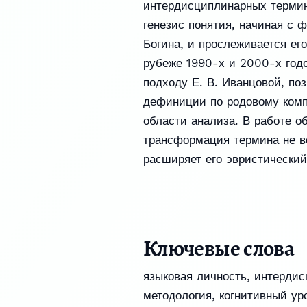
интердисциплинарных термин
генезис понятия, начиная с 
Богина, и прослеживается ег
рубеже 1990-х и 2000-х год
подходу Е. В. Иванцовой, п
дефиниции по родовому комп
области анализа. В работе о
трансформация термина не ве
расширяет его эвристический
Ключевые слова
языковая личность
,
интердис
методология
,
когнитивный ур