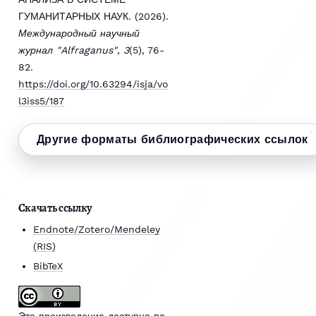
ГУМАНИТАРНЫХ НАУК. (2026).
Международный научный
журнал "Alfraganus"
,
3
(5), 76-
82.
https://doi.org/10.63294/isja/vo
l3iss5/187
Другие форматы библиографических ссылок
Скачать ссылку
Endnote/Zotero/Mendeley
(RIS)
BibTeX
Это произведение доступно по