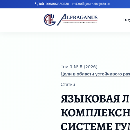
Перейти к главному меню навигации
Перейти к основному контенту
Перейти к нижнему колонтитулу сайта
Tel:
+998903350930
Email:
journals@afu.uz
Тек
Том 3 № 5 (2026)
Цели в области устойчивого ра
Статьи
ЯЗЫКОВАЯ Л
КОМПЛЕКСН
СИСТЕМЕ Г