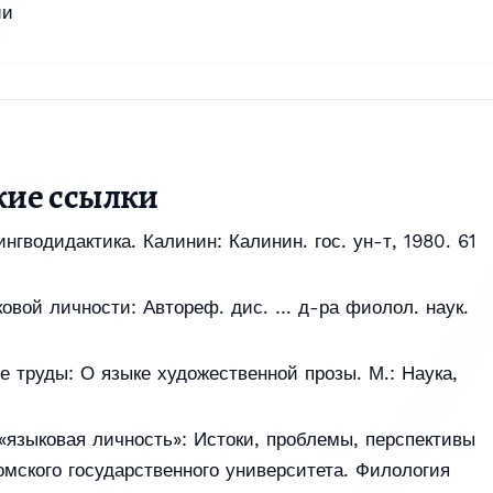
ии
кие ссылки
нгводидактика. Калинин: Калинин. гос. ун-т, 1980. 61
ковой личности: Автореф. дис. … д-ра фиолол. наук.
е труды: О языке художественной прозы. М.: Наука,
«языковая личность»: Истоки, проблемы, перспективы
омского государственного университета. Филология