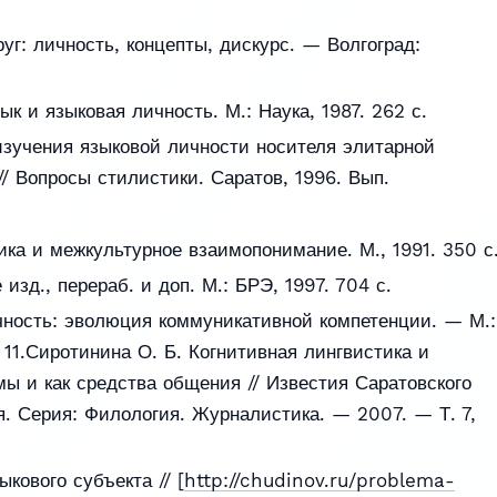
руг: личность, концепты, дискурс. — Волгоград:
к и языковая личность. М.: Наука, 1987. 262 с.
изучения языковой личности носителя элитарной
// Вопросы стилистики. Саратов, 1996. Вып.
ика и межкультурное взаимопонимание. М., 1991. 350 с
изд., перераб. и доп. М.: БРЭ, 1997. 704 с.
чность: эволюция коммуникативной компетенции. — М.:
 11.Сиротинина О. Б. Когнитивная лингвистика и
мы и как средства общения // Известия Саратовского
я. Серия: Филология. Журналистика. — 2007. — Т. 7,
кового субъекта // [
http://chudinov.ru/problema-