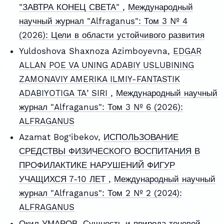
"ЗАВТРА КОНЕЦ СВЕТА"
,
Международный
научный журнал "Alfraganus": Том 3 № 4
(2026): Цели в области устойчивого развития
Yuldoshova Shaxnoza Azimboyevna,
EDGAR
ALLAN POE VA UNING ADABIY USLUBINING
ZAMONAVIY AMERIKA ILMIY-FANTASTIK
ADABIYOTIGA TAʼSIRI
,
Международный научный
журнал "Alfraganus": Том 3 № 6 (2026):
ALFRAGANUS
Azamat Bog‘ibekov,
ИСПОЛЬЗОВАНИЕ
СРЕДСТВЫ ФИЗИЧЕСКОГО ВОСПИТАНИЯ В
ПРОФИЛАКТИКЕ НАРУШЕНИЙ ФИГУР
УЧАЩИХСЯ 7-10 ЛЕТ
,
Международный научный
журнал "Alfraganus": Том 2 № 2 (2024):
ALFRAGANUS
Оқил УМАРОВ,
Сущность и природа теневой