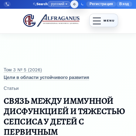
Перейти к главному меню навигации
Перейти к основному контенту
Перейти к нижнему колонтитулу сайта
русский
Регистрация
Вход
Search
Меню админис
Язык
Tel:
+998903350930
Том 3 № 5 (2026)
Цели в области устойчивого развития
Статьи
СВЯЗЬ МЕЖДУ ИММУННОЙ
ДИСФУНКЦИЕЙ И ТЯЖЕСТЬЮ
СЕПСИСА У ДЕТЕЙ С
ПЕРВИЧНЫМ