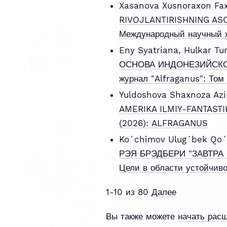
Xasanova Xusnoraxon Fax
RIVOJLANTIRISHNING ASO
Международный научный ж
Eny Syatriana, Hulkar Tu
ОСНОВА ИНДОНЕЗИЙСК
журнал "Alfraganus": Том
Yuldoshova Shaxnoza Az
AMERIKA ILMIY-FANTASTI
(2026): ALFRAGANUS
Koʻchimov Ulugʻbek Qoʻ
РЭЯ БРЭДБЕРИ "ЗАВТРА
Цели в области устойчиво
1-10 из 80
Далее
Вы также можете
начать рас