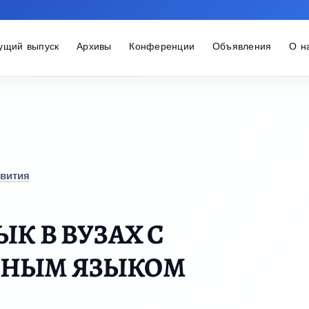
ущий выпуск
Архивы
Конференции
Объявления
О н
звития
К В ВУЗАХ С
ЬНЫМ ЯЗЫКОМ