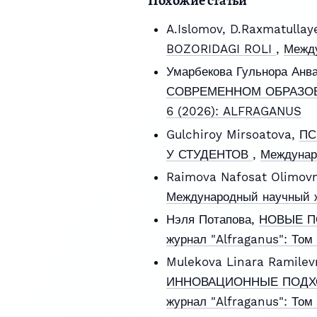
Похожие статьи
A.Islomov, D.Raxmatullay
BOZORIDAGI ROLI
,
Между
Умарбекова Гульнора Анв
СОВРЕМЕННОМ ОБРАЗО
6 (2026): ALFRAGANUS
Gulchiroy Mirsoatova,
ПС
У СТУДЕНТОВ
,
Междунар
Raimova Nafosat Olimov
Международный научный жу
Нэля Потапова,
НОВЫЕ П
журнал "Alfraganus": То
Mulekova Linara Ramile
ИННОВАЦИОННЫЕ ПОДХ
журнал "Alfraganus": Том