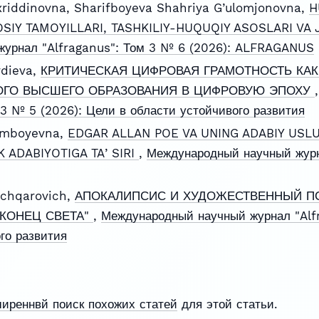
riddinovna, Sharifboyeva Shahriya G’ulomjonovna,
H
SIY TAMOYILLARI, TASHKILIY-HUQUQIY ASOSLARI VA
урнал "Alfraganus": Том 3 № 6 (2026): ALFRAGANUS
rdieva,
КРИТИЧЕСКАЯ ЦИФРОВАЯ ГРАМОТНОСТЬ КА
ОГО ВЫСШЕГО ОБРАЗОВАНИЯ В ЦИФРОВУЮ ЭПОХУ
 3 № 5 (2026): Цели в области устойчивого развития
imboyevna,
EDGAR ALLAN POE VA UNING ADABIY USL
K ADABIYOTIGA TAʼSIRI
,
Международный научный журн
chqarovich,
АПОКАЛИПСИС И ХУДОЖЕСТВЕННЫЙ ПС
 КОНЕЦ СВЕТА"
,
Международный научный журнал "Alfr
го развития
ширеннвй поиск похожих статей
для этой статьи.