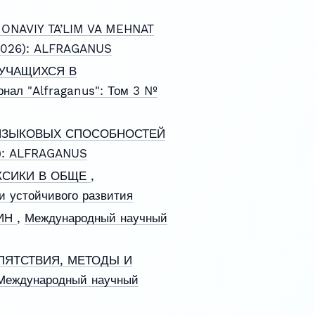
ONAVIY TA’LIM VA MEHNAT
(2026): ALFRAGANUS
УЧАЩИХСЯ В
нал "Alfraganus": Том 3 №
ЯЗЫКОВЫХ СПОСОБНОСТЕЙ
4): ALFRAGANUS
КСИКИ В ОБЩЕ
,
и устойчивого развития
ЛИН
,
Международный научный
ПЯТСТВИЯ, МЕТОДЫ И
Международный научный