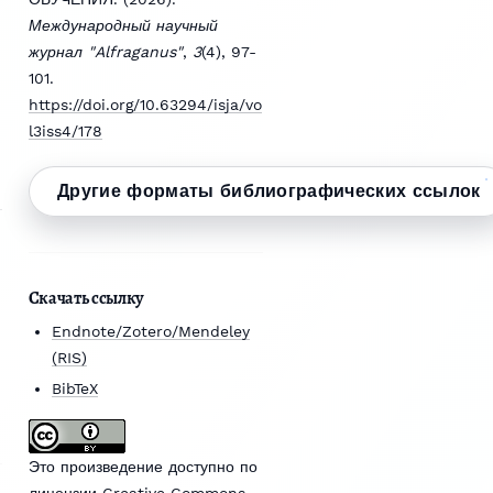
Международный научный
журнал "Alfraganus"
,
3
(4), 97-
101.
https://doi.org/10.63294/isja/vo
l3iss4/178
Другие форматы библиографических ссылок
Скачать ссылку
Endnote/Zotero/Mendeley
(RIS)
BibTeX
Это произведение доступно по
лицензии Creative Commons