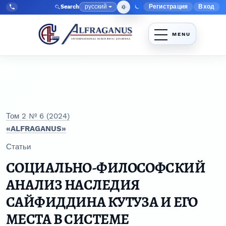
Перейти к главному меню навигации
Перейти к основному контенту
Перейти к нижнему колонтитулу сайта
русский
Регистрация
Вход
Search
Меню админис
Язык
Tel:
+998903350930
Том 2 № 6 (2024)
«ALFRAGANUS»
Статьи
СОЦИАЛЬНО-ФИЛОСОФСКИЙ
АНАЛИЗ НАСЛЕДИЯ
САЙФИДДИНА КУТУЗА И ЕГО
МЕСТА В СИСТЕМЕ