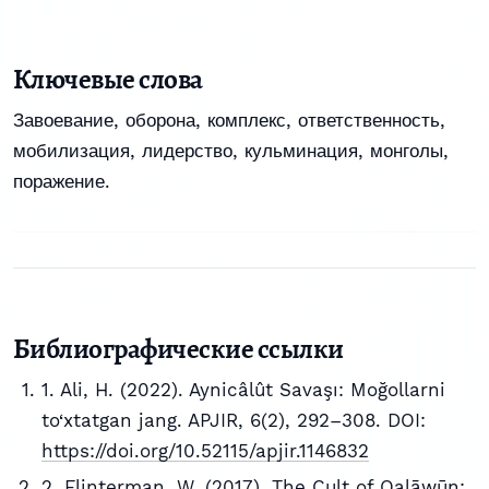
Ключевые слова
Завоевание, оборона, комплекс, ответственность,
мобилизация, лидерство, кульминация, монголы,
поражение.
Библиографические ссылки
1. Ali, H. (2022). Aynicâlût Savaşı: Moğollarni
to‘xtatgan jang. APJIR, 6(2), 292–308. DOI:
https://doi.org/10.52115/apjir.1146832
2. Flinterman, W. (2017). The Cult of Qalāwūn: