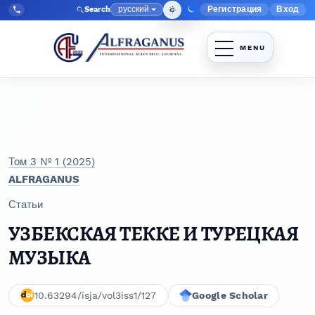
Перейти к главному меню навигации
Перейти к основному контенту
Перейти к нижнему колонтитулу сайта
русский
Регистрация
Вход
Search
Меню админис
Язык
Tel:
+998903350930
Том 3 № 1 (2025)
ALFRAGANUS
Статьи
УЗБЕКСКАЯ ТЕККЕ И ТУРЕЦКАЯ
МУЗЫКА
10.63294/isja/vol3iss1/127
Google Scholar