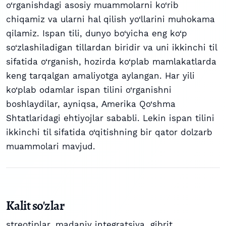
o‘rganishdagi asosiy muammolarni ko‘rib
chiqamiz va ularni hal qilish yo‘llarini muhokama
qilamiz. Ispan tili, dunyo bo‘yicha eng ko‘p
so‘zlashiladigan tillardan biridir va uni ikkinchi til
sifatida o‘rganish, hozirda ko‘plab mamlakatlarda
keng tarqalgan amaliyotga aylangan. Har yili
ko‘plab odamlar ispan tilini o‘rganishni
boshlaydilar, ayniqsa, Аmerika Qo‘shma
Shtatlaridagi ehtiyojlar sababli. Lekin ispan tilini
ikkinchi til sifatida o‘qitishning bir qator dolzarb
muammolari mavjud.
Kalit so'zlar
streotiplar
,
madaniy integratsiya
,
gibrit