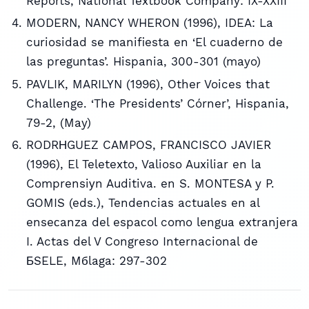
Reports, National Textbook Company: IX-XXIII
MODERN, NANCY WHERON (1996), IDEA: La
curiosidad se manifiesta en ‘El cuaderno de
las preguntas’. Hispania, 300-301 (mayo)
PAVLIK, MARILYN (1996), Other Voices that
Challenge. ‘The Presidents’ Córner’, Hispania,
79-2, (May)
RODRНGUEZ CAMPOS, FRANCISCO JAVIER
(1996), El Teletexto, Valioso Auxiliar en la
Comprensiуn Auditiva. en S. MONTESA y P.
GOMIS (eds.), Tendencias actuales en al
enseсanza del espaсol como lengua extranjera
I. Actas del V Congreso Internacional de
БSELE, Mбlaga: 297-302