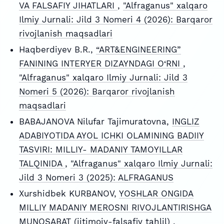
VA FALSAFIY JIHATLARI
,
"Alfraganus" xalqaro
Ilmiy Jurnali: Jild 3 Nomeri 4 (2026): Barqaror
rivojlanish maqsadlari
Haqberdiyev B.R.,
“ART&ENGINEERING”
FANINING INTERYER DIZAYNDAGI O‘RNI
,
"Alfraganus" xalqaro Ilmiy Jurnali: Jild 3
Nomeri 5 (2026): Barqaror rivojlanish
maqsadlari
BABAJANOVA Nilufar Tajimuratovna,
INGLIZ
ADABIYOTIDA AYOL ICHKI OLAMINING BADIIY
TASVIRI: MILLIY- MADANIY TAMOYILLAR
TALQINIDA
,
"Alfraganus" xalqaro Ilmiy Jurnali:
Jild 3 Nomeri 3 (2025): ALFRAGANUS
Xurshidbek KURBANOV,
YOSHLAR ONGIDA
MILLIY MADANIY MEROSNI RIVOJLANTIRISHGA
MUNOSABAT (ijtimoiy-falsafiy tahlil)
,