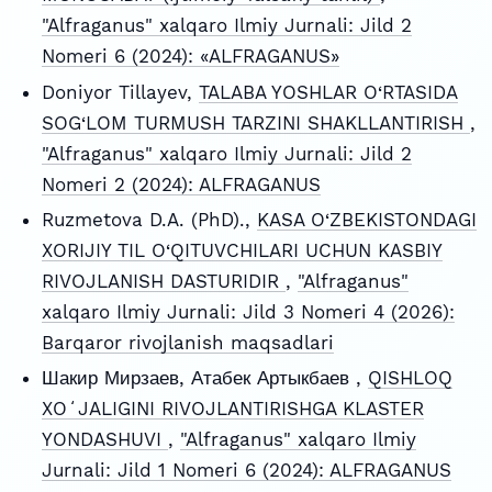
"Alfraganus" xalqaro Ilmiy Jurnali: Jild 2
Nomeri 6 (2024): «ALFRAGANUS»
Doniyor Tillayev,
TALABA YOSHLAR O‘RTASIDA
SOG‘LOM TURMUSH TARZINI SHAKLLANTIRISH
,
"Alfraganus" xalqaro Ilmiy Jurnali: Jild 2
Nomeri 2 (2024): ALFRAGANUS
Ruzmetova D.A. (PhD).,
KASA O‘ZBEKISTONDAGI
XORIJIY TIL O‘QITUVCHILARI UCHUN KASBIY
RIVOJLANISH DASTURIDIR
,
"Alfraganus"
xalqaro Ilmiy Jurnali: Jild 3 Nomeri 4 (2026):
Barqaror rivojlanish maqsadlari
Шакир Мирзаев, Атабек Артыкбаев ,
QISHLOQ
XOʻJALIGINI RIVOJLANTIRISHGA KLASTER
YONDASHUVI
,
"Alfraganus" xalqaro Ilmiy
Jurnali: Jild 1 Nomeri 6 (2024): ALFRAGANUS