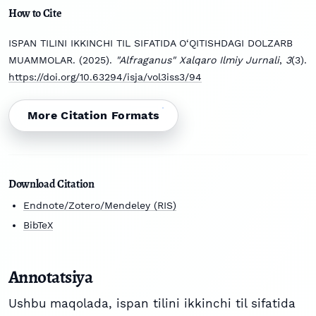
How to Cite
ISPAN TILINI IKKINCHI TIL SIFATIDA O‘QITISHDAGI DOLZARB
MUAMMOLAR. (2025).
"Alfraganus" Xalqaro Ilmiy Jurnali
,
3
(3).
https://doi.org/10.63294/isja/vol3iss3/94
More Citation Formats
Download Citation
Endnote/Zotero/Mendeley (RIS)
BibTeX
Annotatsiya
Ushbu maqolada, ispan tilini ikkinchi til sifatida