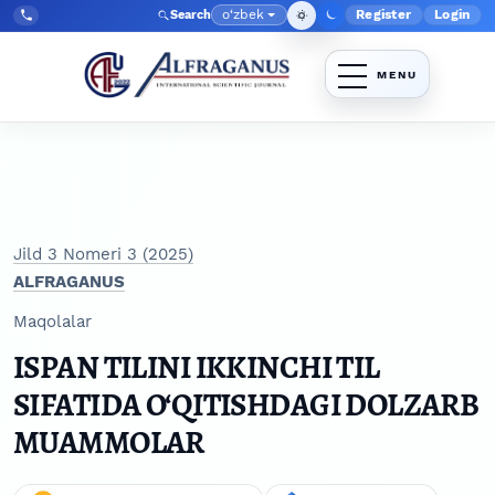
Skip to main navigation menu
Skip to main content
Skip to site footer
o‘zbek
Register
Login
Search
Admin menyu
Language
Tel:
+998903350930
Jild 3 Nomeri 3 (2025)
ALFRAGANUS
Maqolalar
ISPAN TILINI IKKINCHI TIL
SIFATIDA O‘QITISHDAGI DOLZARB
MUAMMOLAR