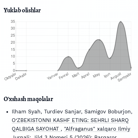
Yuklab olishlar
O'xshash maqolalar
Ilham Syah, Turdiev Sanjar, Samigov Boburjon,
O‘ZBEKISTONNI KASHF ETING: SEHRLI SHARQ
QALBIGA SAYOHAT
,
"Alfraganus" xalqaro Ilmiy
Jurnali: Jild 3 Nomeri 5 (2026): Barqaror