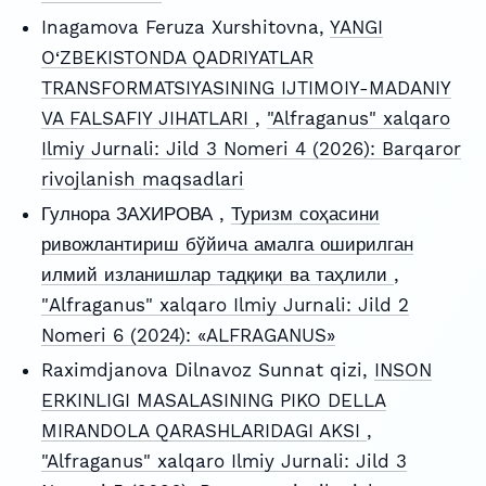
Inagamova Feruza Xurshitovna,
YANGI
O‘ZBEKISTONDA QADRIYATLAR
TRANSFORMATSIYASINING IJTIMOIY-MADANIY
VA FALSAFIY JIHATLARI
,
"Alfraganus" xalqaro
Ilmiy Jurnali: Jild 3 Nomeri 4 (2026): Barqaror
rivojlanish maqsadlari
Гулнора ЗАХИРОВА ,
Туризм соҳасини
ривожлантириш бўйича амалга оширилган
илмий изланишлар тадқиқи ва таҳлили
,
"Alfraganus" xalqaro Ilmiy Jurnali: Jild 2
Nomeri 6 (2024): «ALFRAGANUS»
Raximdjanova Dilnavoz Sunnat qizi,
INSON
ERKINLIGI MASALASINING PIKO DELLA
MIRANDOLA QARASHLARIDAGI AKSI
,
"Alfraganus" xalqaro Ilmiy Jurnali: Jild 3