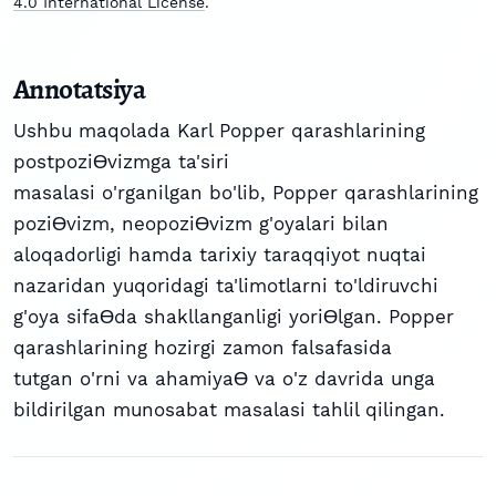
4.0 International License
.
Annotatsiya
Ushbu maqolada Karl Popper qarashlarining
postpoziƟvizmga ta'siri
masalasi o'rganilgan bo'lib, Popper qarashlarining
poziƟvizm, neopoziƟvizm g'oyalari bilan
aloqadorligi hamda tarixiy taraqqiyot nuqtai
nazaridan yuqoridagi ta'limotlarni to'ldiruvchi
g'oya sifaƟda shakllanganligi yoriƟlgan. Popper
qarashlarining hozirgi zamon falsafasida
tutgan o'rni va ahamiyaƟ va o'z davrida unga
bildirilgan munosabat masalasi tahlil qilingan.