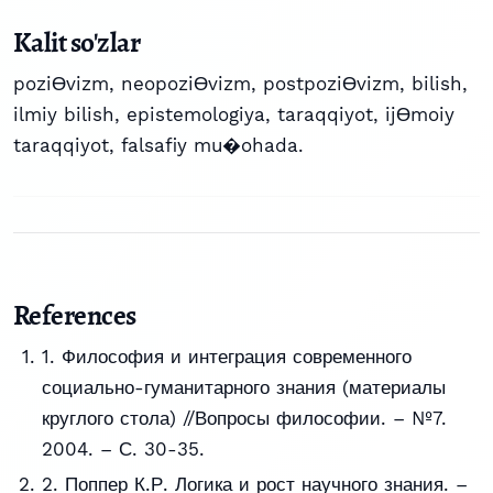
Kalit so'zlar
poziƟvizm, neopoziƟvizm, postpoziƟvizm, bilish,
ilmiy bilish, epistemologiya, taraqqiyot, ijƟmoiy
taraqqiyot, falsafiy mu�ohada.
References
1. Философия и интеграция современного
социально-гуманитарного знания (материалы
круглого стола) //Вопросы философии. – №7.
2004. – С. 30-35.
2. Поппер К.Р. Логика и рост научного знания. –