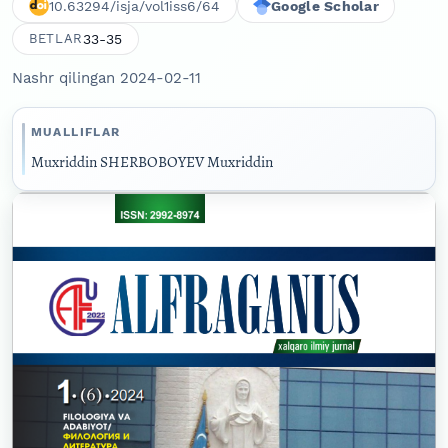
10.63294/isja/vol1iss6/64
Google Scholar
33-35
BETLAR
Nashr qilingan 2024-02-11
MUALLIFLAR
Muxriddin SHERBOBOYEV Muxriddin