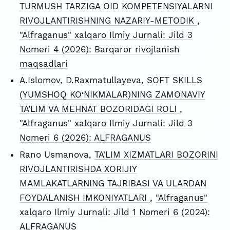
TURMUSH TARZIGA OID KOMPETENSIYALARNI
RIVOJLANTIRISHNING NAZARIY-METODIK
,
"Alfraganus" xalqaro Ilmiy Jurnali: Jild 3
Nomeri 4 (2026): Barqaror rivojlanish
maqsadlari
A.Islomov, D.Raxmatullayeva,
SOFT SKILLS
(YUMSHOQ KO‘NIKMALAR)NING ZAMONAVIY
TA’LIM VA MEHNAT BOZORIDAGI ROLI
,
"Alfraganus" xalqaro Ilmiy Jurnali: Jild 3
Nomeri 6 (2026): ALFRAGANUS
Rano Usmanova,
TA'LIM XIZMATLARI BOZORINI
RIVOJLANTIRISHDA XORIJIY
MAMLAKATLARNING TAJRIBASI VA ULARDAN
FOYDALANISH IMKONIYATLARI
,
"Alfraganus"
xalqaro Ilmiy Jurnali: Jild 1 Nomeri 6 (2024):
ALFRAGANUS