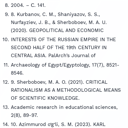
2004. – С. 141.
8. Kurbanov, C. M., Shaniyazov, S. S.,
Nurfayziev, J. B., & Sherboboev, M. A. U.
(2020). GEOPOLITICAL AND ECONOMIC
INTERESTS OF THE RUSSIAN EMPIRE IN THE
SECOND HALF OF THE 19th CENTURY IN
CENTRAL ASIA. PalArch’s Journal of
Archaeology of Egypt/Egyptology, 17(7), 8521-
8546.
9. Sherboboev, M. A. O. (2021). CRITICAL
RATIONALISM AS A METHODOLOGICAL MEANS
OF SCIENTIFIC KNOWLEDGE.
Academic research in educational sciences,
2(8), 89-97.
10. Azimmurod o‘g‘li, S. M. (2023). KARL