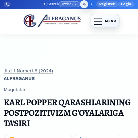
Skip to main navigation menu
Skip to main content
Skip to site footer
o‘zbek
Register
Login
Search
Admin menyu
Language
Tel:
+998903350930
Jild 1 Nomeri 6 (2024)
ALFRAGANUS
Maqolalar
KARL POPPER QARASHLARINING
POSTPOZITIVIZM G'OYALARIGA
TA'SIRI