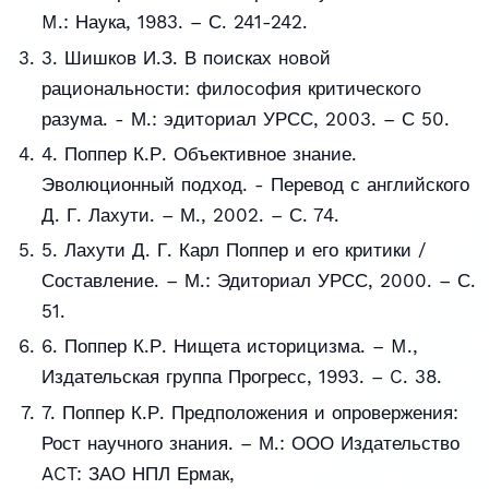
M.: Наука, 1983. – С. 241-242.
3. Шишкoв И.З. В пoисках нoвoй
рациoнальнoсти: филoсoфия критическoгo
разума. - М.: эдитoриал УРСС, 2003. – С 50.
4. Поппер К.Р. Объективное знание.
Эволюционный подход. - Перевод с английского
Д. Г. Лахути. – М., 2002. – С. 74.
5. Лахути Д. Г. Карл Поппер и его критики /
Составление. – М.: Эдиториал УРСС, 2000. – С.
51.
6. Поппер К.Р. Нищета историцизма. – M.,
Издательская группа Прогресс, 1993. – C. 38.
7. Поппер К.Р. Предположения и опровержения:
Рост научного знания. – М.: ООО Издательство
ACT: ЗАО НПЛ Ермак,