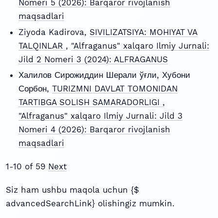
Nomeri 5 (2026): Barqaror rivojlanish
maqsadlari
Ziyoda Kadirova,
SIVILIZATSIYA: MOHIYAT VA
TALQINLAR
,
"Alfraganus" xalqaro Ilmiy Jurnali:
Jild 2 Nomeri 3 (2024): ALFRAGANUS
Халилов Сирожиддин Шерали ўғли, Хубони
Сорбон,
TURIZMNI DAVLAT TOMONIDAN
TARTIBGA SOLISH SAMARADORLIGI
,
"Alfraganus" xalqaro Ilmiy Jurnali: Jild 3
Nomeri 4 (2026): Barqaror rivojlanish
maqsadlari
1-10 of 59
Next
Siz ham ushbu maqola uchun {$
advancedSearchLink} olishingiz mumkin.