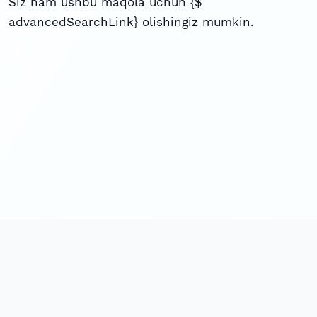
Siz ham ushbu maqola uchun {$
advancedSearchLink} olishingiz mumkin.