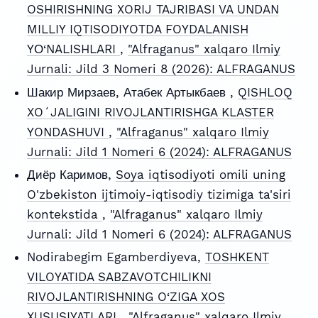
OSHIRISHNING XORIJ TAJRIBASI VA UNDAN
MILLIY IQTISODIYOTDA FOYDALANISH
YО‘NALISHLARI
,
"Alfraganus" xalqaro Ilmiy
Jurnali: Jild 3 Nomeri 8 (2026): ALFRAGANUS
Шакир Мирзаев, Атабек Артыкбаев ,
QISHLOQ
XOʻJALIGINI RIVOJLANTIRISHGA KLASTER
YONDASHUVI
,
"Alfraganus" xalqaro Ilmiy
Jurnali: Jild 1 Nomeri 6 (2024): ALFRAGANUS
Диёр Каримов,
Soya iqtisodiyoti omili uning
O'zbekiston ijtimoiy-iqtisodiy tizimiga ta'siri
kontekstida
,
"Alfraganus" xalqaro Ilmiy
Jurnali: Jild 1 Nomeri 6 (2024): ALFRAGANUS
Nodirabegim Egamberdiyeva,
TOSHKENT
VILOYATIDA SABZAVOTCHILIKNI
RIVOJLANTIRISHNING O‘ZIGA XOS
XUSUSIYATLARI
,
"Alfraganus" xalqaro Ilmiy