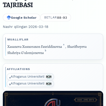
TAJRIBASI
Google Scholar
88-93
BETLAR
Nashr qilingan 2026-03-18
MUALLIFLAR
a
Xasanova Xusnoraxon Faxriddinovna
,
Sharifboyeva
b
Shahriya G’ulomjonovna
AFFILIATIONS
Alfraganus Universiteti
a
Alfraganus Universiteti
b