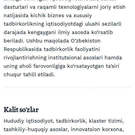
dasturlari va raqamli texnologiyalarni joriy etish
natijasida kichik biznes va xususiy
tadbirkorlikning iqtisodiyotdagi ulushi sezilarli
darajada kengaygani ilmiy asosda ko’rsatib
beriladi. Ushbu maqolada O’zbekiston
Respublikasida tadbirkorlik faoliyatini
rivojlantirishning institutsional asoslari hamda
uning aholi farovonligiga ko’rsatayotgan ta’siri
chuqur tahlil etiladi.
Kalit so'zlar
Hududiy iqtisodiyot
,
tadbirkorlik
,
klaster tizimi
,
tashkiliy-huquqiy asoslar
,
innovatsion korxona
,