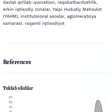
davlat qo‘llab-quvvatlovi
,
raqobatbardoshlik
,
erkin iqtisodiy zonalar
,
Yalpi Hududiy Mahsulot
(YAHM)
,
institutsional asoslar
,
aglomeratsiya
samarasi
,
raqamli iqtisodiyot
References
Yuklab olishlar