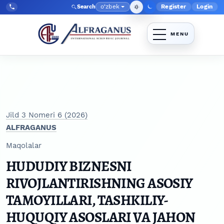
Skip to main navigation menu
Skip to main content
Skip to site footer
o‘zbek
Register
Login
Search
Admin menyu
Language
Tel:
+998903350930
Jild 3 Nomeri 6 (2026)
ALFRAGANUS
Maqolalar
HUDUDIY BIZNESNI
RIVOJLANTIRISHNING ASOSIY
TAMOYILLARI, TASHKILIY-
HUQUQIY ASOSLARI VA JAHON