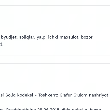
, byudjet, soliqlar, yalpi ichki maxsulot, bozor
).
si Soliq kodeksi - Toshkent: G‘afur G‘ulom nashriyot
si Prezidentining 29.06.2018 yilda qabul qilingan