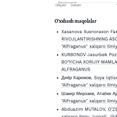
O'xshash maqolalar
Xasanova Xusnoraxon Fax
RIVOJLANTIRISHNING ASO
"Alfraganus" xalqaro Ilm
KURBONOV Jasurbek Pozi
BO‘YICHA XORIJIY MAML
ALFRAGANUS
Диёр Каримов,
Soya iqtis
"Alfraganus" xalqaro Ilmi
Шакир Мирзаев, Атабек А
"Alfraganus" xalqaro Ilmi
Abduazim MUTALOV,
O’Z
xalqaro Ilmiy Jurnali: J