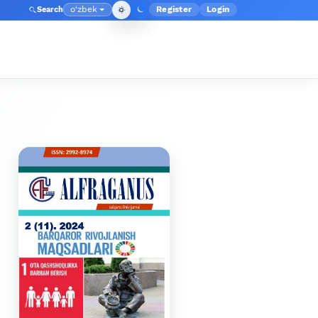
o‘zbek
Register
Login
Search
Admin menyusi
Language