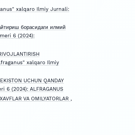
ganus" xalqaro Ilmiy Jurnali:
майтириш борасидаги илмий
meri 6 (2024):
RIVOJLANTIRISH
lfraganus" xalqaro Ilmiy
ZBEKISTON UCHUN QANDAY
meri 6 (2024): ALFRAGANUS
 XAVFLAR VA OMILYATORLAR
,