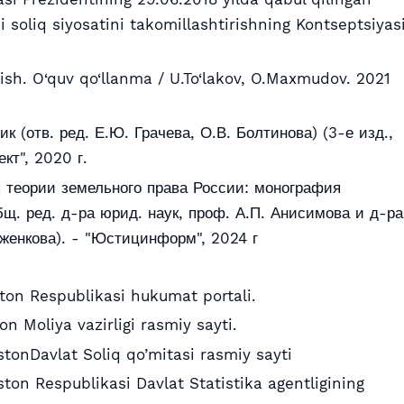
 soliq siyosatini takomillashtirishning Kontseptsiyas
rtish. O‘quv qo‘llanma / U.To‘lakov, O.Maxmudov. 2021
ик (отв. ред. Е.Ю. Грачева, О.В. Болтинова) (3-е изд.,
ект", 2020 г.
 теории земельного права России: монография
бщ. ред. д-ра юрид. наук, проф. А.П. Анисимова и д-ра
ыженкова). - "Юстицинформ", 2024 г
ton Respublikasi hukumat portali.
n Moliya vazirligi rasmiy sayti.
tonDavlat Soliq qo’mitasi rasmiy sayti
ton Respublikasi Davlat Statistika agentligining