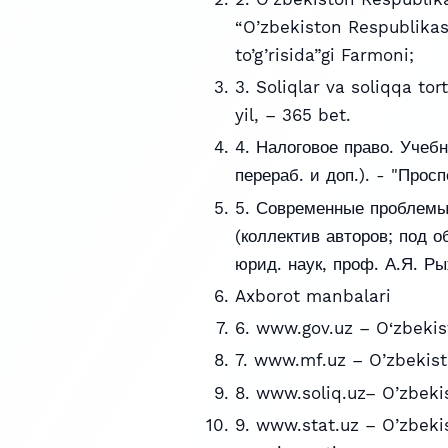
“O’zbekiston Respublikasi
to’g’risida”gi Farmoni;
3. Soliqlar va soliqqa to
yil, – 365 bet.
4. Налоговое право. Учебн
перераб. и доп.). - "Просп
5. Современные проблемы
(коллектив авторов; под о
юрид. наук, проф. А.Я. Р
Axborot manbalari
6. www.gov.uz – O‘zbekis
7. www.mf.uz – O’zbekisto
8. www.soliq.uz– O’zbekis
9. www.stat.uz – O’zbekis