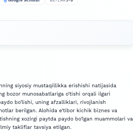
Google Scholar
3-9
BETLAR
ing siyosiy mustaqillikka erishishi natijasida
g bozor munosabatlariga o’tishi orqali ilgari
ydo bo’lishi, uning afzalliklari, rivojlanish
motlar berilgan. Alohida e’tibor kichik biznes va
antishning xozirgi paytda paydo bo’lgan muammolari va
lmiy takliflar tavsiya etilgan.