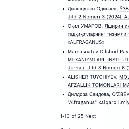
Дилшоджон Одинаев,
ЎЗ
Jild 2 Nomeri 3 (2024):
Оқил УМАРОВ,
Яширин иқ
тадқиқотларнинг тизимли
«ALFRAGANUS»
Mamasoatov Dilshod Rav
MEXANIZMLARI: INSTITU
Jurnali: Jild 3 Nomeri 6
ALISHER TUYCHIYEV,
MOL
AFZALLIK TOMONLARI M
Дилдора Саидова,
O'ZBEK
"Alfraganus" xalqaro Ilmi
1-10 of 25
Next