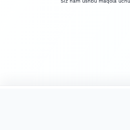
Siz ham ushbu maqola uchu