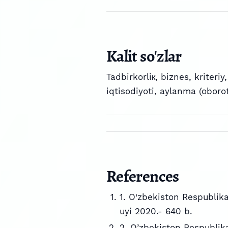
Kalit so'zlar
Tadbirkorliк, biznes, kriteriy
iqtisodiyoti, aylanma (oborot
References
1. O‘zbekiston Respublika
uyi 2020.- 640 b.
2. O’zbekiston Respublika