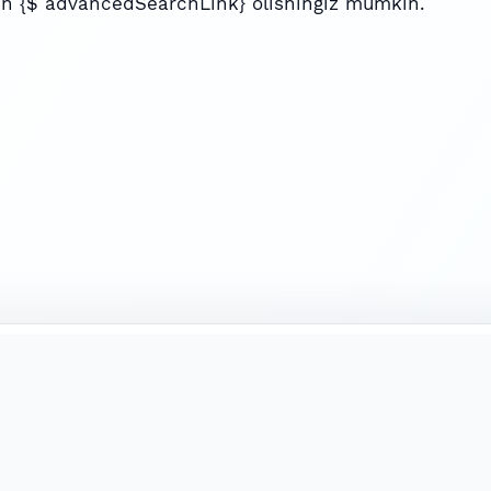
n {$ advancedSearchLink} olishingiz mumkin.