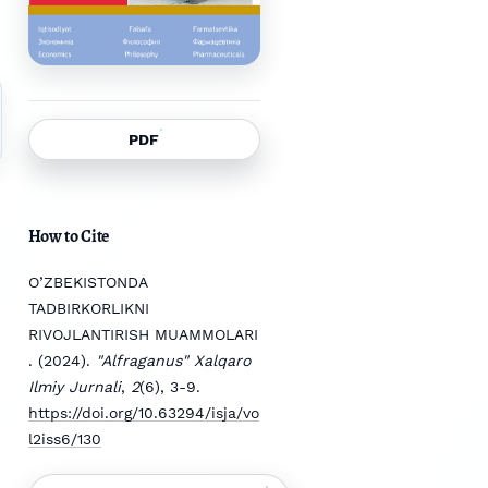
PDF
How to Cite
O’ZBEKISTONDA
TADBIRKORLIKNI
RIVOJLANTIRISH MUAMMOLARI
. (2024).
"Alfraganus" Xalqaro
Ilmiy Jurnali
,
2
(6), 3-9.
https://doi.org/10.63294/isja/vo
l2iss6/130