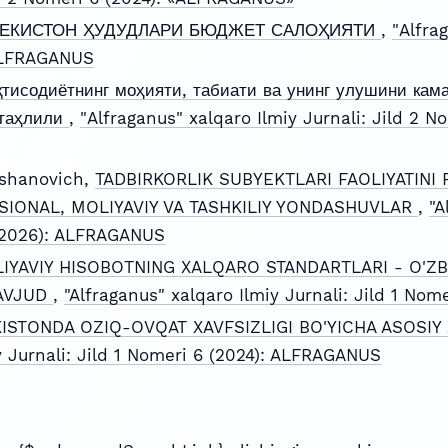
БЕКИСТОН ҲУДУДЛАРИ БЮДЖЕТ САЛОҲИЯТИ
,
"Alfra
 ALFRAGANUS
тисодиётнинг моҳияти, табиати ва унинг улушини ка
 таҳлили
,
"Alfraganus" xalqaro Ilmiy Jurnali: Jild 2 No
shanovich,
TADBIRKORLIK SUBYEKTLARI FAOLIYATINI 
TSIONAL, MOLIYAVIY VA TASHKILIY YONDASHUVLAR
,
"A
 (2026): ALFRAGANUS
IYAVIY HISOBOTNING XALQARO STANDARTLARI - O'
AVJUD
,
"Alfraganus" xalqaro Ilmiy Jurnali: Jild 1 No
ISTONDA OZIQ-OVQAT XAVFSIZLIGI BO'YICHA ASOSIY
y Jurnali: Jild 1 Nomeri 6 (2024): ALFRAGANUS