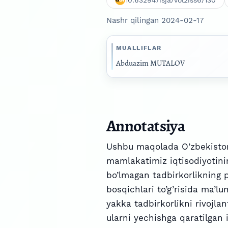
10.63294/isja/vol2iss6/130
Nashr qilingan 2024-02-17
MUALLIFLAR
Abduazim MUTALOV
Annotatsiya
Ushbu maqolada O’zbekistonn
mamlakatimiz iqtisodiyotinin
bo’lmagan tadbirkorlikning pa
bosqichlari to’g’risida ma’lu
yakka tadbirkorlikni rivojl
ularni yechishga qaratilgan i