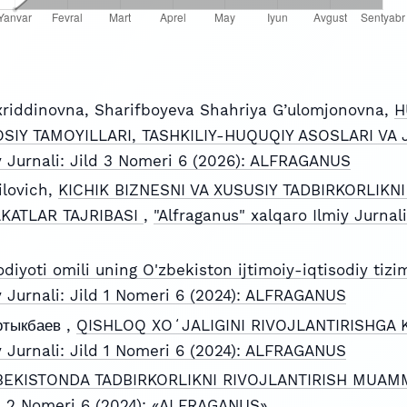
riddinovna, Sharifboyeva Shahriya G’ulomjonovna,
H
SIY TAMOYILLARI, TASHKILIY-HUQUQIY ASOSLARI VA
iy Jurnali: Jild 3 Nomeri 6 (2026): ALFRAGANUS
lovich,
KICHIK BIZNESNI VA XUSUSIY TADBIRKORLIKN
AKATLAR TAJRIBASI
,
"Alfraganus" xalqaro Ilmiy Jurnali
odiyoti omili uning O'zbekiston ijtimoiy-iqtisodiy tizi
y Jurnali: Jild 1 Nomeri 6 (2024): ALFRAGANUS
ртыкбаев ,
QISHLOQ XOʻJALIGINI RIVOJLANTIRISHGA
y Jurnali: Jild 1 Nomeri 6 (2024): ALFRAGANUS
BEKISTONDA TADBIRKORLIKNI RIVOJLANTIRISH MUA
ild 2 Nomeri 6 (2024): «ALFRAGANUS»