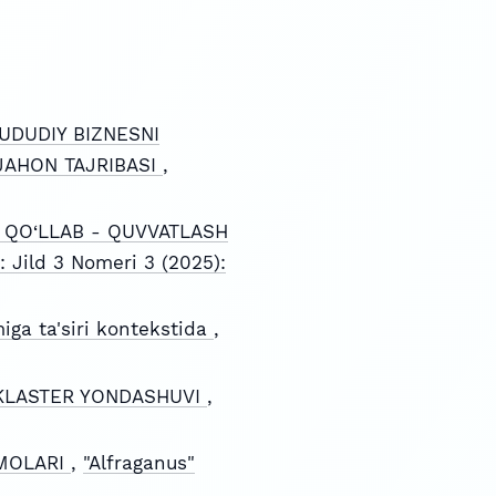
UDUDIY BIZNESNI
 JAHON TAJRIBASI
,
I QO‘LLAB - QUVVATLASH
: Jild 3 Nomeri 3 (2025):
miga ta'siri kontekstida
,
 KLASTER YONDASHUVI
,
MMOLARI
,
"Alfraganus"