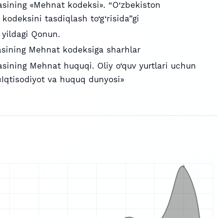
asining «Mehnat kodeksi». “O‘zbekiston
odeksini tasdiqlash to‘g‘risida”gi
yildagi Qonun.
asining Mehnat kodeksiga sharhlar
asining Mehnat huquqi. Oliy o‘quv yurtlari uchun
 «Iqtisodiyot va huquq dunyosi»