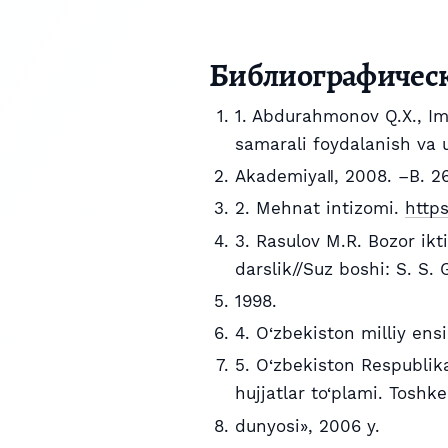
Библиографичес
1. Abdurahmonov Q.X., I
samarali foydalanish va u
Akademiya‖, 2008. –B. 26
2. Mehnat intizomi.
https
3. Rasulov M.R. Bozor ikti
darslik//Suz boshi: S. S. 
1998.
4. O‘zbekiston milliy ensi
5. O‘zbekiston Respublik
hujjatlar to‘plami. Toshk
dunyosi», 2006 y.