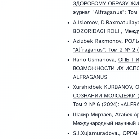
ЗДОРОВОМУ ОБРАЗУ ЖИ
журнал "Alfraganus": Том
A.Islomov, D.Raxmatullay
BOZORIDAGI ROLI
,
Между
Azizbek Raxmonov,
РОЛЬ
"Alfraganus": Том 2 № 2
Rano Usmanova,
ОПЫТ И
ВОЗМОЖНОСТИ ИХ ИСП
ALFRAGANUS
Xurshidbek KURBANOV,
О
СОЗНАНИИ МОЛОДЕЖИ (с
Том 2 № 6 (2024): «ALF
Шакир Мирзаев, Атабек А
Международный научный ж
S.I.Xujamuradova.,
ОРГА