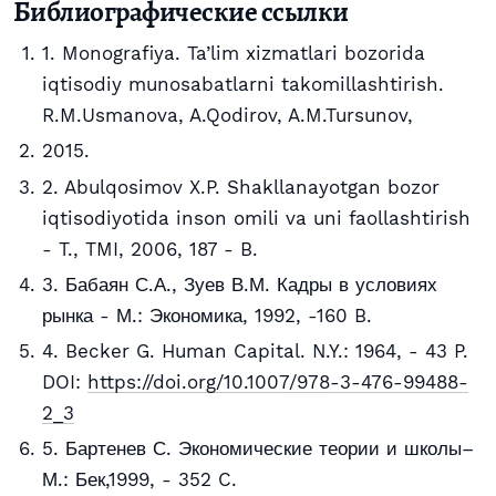
Библиографические ссылки
1. Monografiya. Ta’lim xizmatlari bozorida
iqtisodiy munosabatlarni takomillashtirish.
R.M.Usmanova, A.Qodirov, A.M.Tursunov,
2015.
2. Abulqosimov X.P. Shakllanayotgan bozor
iqtisodiyotida inson omili va uni faollashtirish
- T., TMI, 2006, 187 - B.
3. Бабаян С.А., Зуев В.М. Кадры в условиях
рынка - М.: Экономика, 1992, -160 B.
4. Becker G. Human Capital. N.Y.: 1964, - 43 P.
DOI:
https://doi.org/10.1007/978-3-476-99488-
2_3
5. Бартенев С. Экономические теории и школы–
М.: Бек,1999, - 352 C.