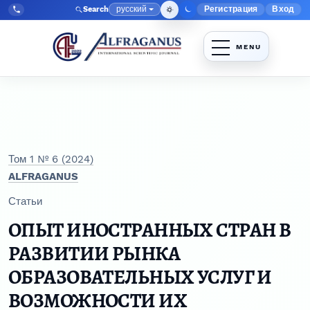
Перейти к главному меню навигации
Перейти к основному контенту
Перейти к нижнему колонтитулу сайта
русский
Регистрация
Вход
Search
Меню админис
Язык
Tel:
+998903350930
Том 1 № 6 (2024)
ALFRAGANUS
Статьи
ОПЫТ ИНОСТРАННЫХ СТРАН В
РАЗВИТИИ РЫНКА
ОБРАЗОВАТЕЛЬНЫХ УСЛУГ И
ВОЗМОЖНОСТИ ИХ