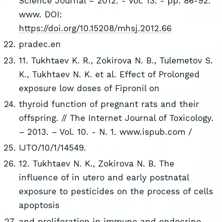
Science Journal – 2012. - Vol. 13. - pp. 86-92.
www. DOI:
https://doi.org/10.15208/mhsj.2012.66
pradec.en
11. Tukhtaev K. R., Zokirova N. B., Tulemetov S.
K., Tukhtaev N. K. et al. Effect of Prolonged
exposure low doses of Fipronil on
thyroid function of pregnant rats and their
offspring. // The Internet Journal of Toxicology.
– 2013. – Vol. 10. - N. 1. www.ispub.com /
IJTO/10/1/14549.
12. Tukhtaev N. K., Zokirova N. B. The
influence of in utero and early postnatal
exposure to pesticides on the process of cells
apoptosis
and proliferation in immune and endocrine