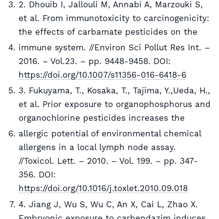
2. Dhouib I, Jallouli M, Annabi A, Marzouki S,
et al. From immunotoxicity to carcinogenicity:
the effects of carbamate pesticides on the
immune system. //Environ Sci Pollut Res Int. –
2016. – Vol.23. – pp. 9448-9458. DOI:
https://doi.org/10.1007/s11356-016-6418-6
3. Fukuyama, T., Kosaka, T., Tajima, Y.,Ueda, H.,
et al. Prior exposure to organophosphorus and
organochlorine pesticides increases the
allergic potential of environmental chemical
allergens in a local lymph node assay.
//Toxicol. Lett. – 2010. – Vol. 199. – pp. 347-
356. DOI:
https://doi.org/10.1016/j.toxlet.2010.09.018
4. Jiang J, Wu S, Wu C, An X, Cai L, Zhao X.
Embryonic exposure to carbendazim induces