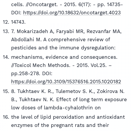
cells. //Oncotarget. - 2015. 6(17): - pp. 14735-
DOI:
https://doi.org/10.18632/oncotarget.4023
14743.
7. Mokarizadeh A, Faryabi MR, Rezvanfar MA,
Abdollahi M. A comprehensive review of
pesticides and the immune dysregulation:
mechanisms, evidence and consequences.
//Toxicol Mech Methods. - 2015. Vol.25. –
pp.258-278. DOI:
https://doi.org/10.3109/15376516.2015.1020182
8. Tukhtaev K. R., Tulemetov S. K., Zokirova N.
B., Tukhtaev N. K. Effect of long term exposure
low doses of lambda-cyhalothrin on
the level of lipid peroxidation and antioxidant
enzymes of the pregnant rats and their