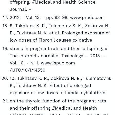
offspring. //Medical and Health Science
Journal. –
2012. - Vol. 13. - pp. 93-98. www.pradec.en
9. Tukhtaev K. R., Tulemetov S. K., Zokirova N.
B., Tukhtaev N. K. et al. Prolonged exposure of
low doses of Fipronil causes oxidative
stress in pregnant rats and their offspring. //
The Internet Journal of Toxicology. – 2013. –
Vol. 10. - N. 1. www.ispub.com
/IJTO/10/1/14550.
10. Tukhtaev K. R., Zokirova N. B., Tulemetov S.
K., Tukhtaev N. K. Effect of prolonged
exposure of low doses of lamda-cyhalothrin
on the thyroid function of the pregnant rats
and their offspring //Medical and Health