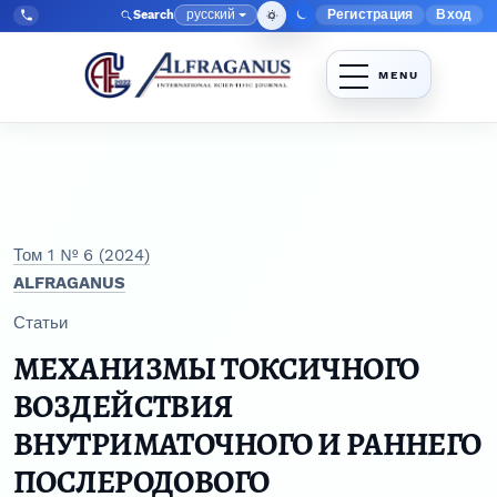
Перейти к главному меню навигации
Перейти к основному контенту
Перейти к нижнему колонтитулу сайта
русский
Регистрация
Вход
Search
Меню админис
Язык
Tel:
+998903350930
Том 1 № 6 (2024)
ALFRAGANUS
Статьи
МЕХАНИЗМЫ ТОКСИЧНОГО
ВОЗДЕЙСТВИЯ
ВНУТРИМАТОЧНОГО И РАННЕГО
ПОСЛЕРОДОВОГО