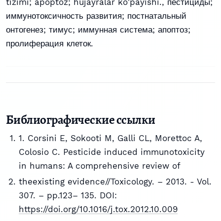
tizimi; apoptoz; hujayralar ko'payishi.
,
пестициды;
иммунотоксичность развития; постнатальный
онтогенез; тимус; иммунная система; апоптоз;
пролиферация клеток.
Библиографические ссылки
1. Corsini E, Sokooti M, Galli CL, Morettoc A,
Colosio C. Pesticide induced immunotoxicity
in humans: A comprehensive review of
theexisting evidence//Toxicology. – 2013. - Vol.
307. – pp.123– 135. DOI:
https://doi.org/10.1016/j.tox.2012.10.009