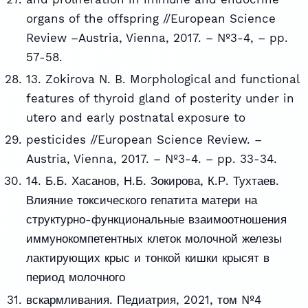
organs of the offspring //European Science
Review –Austria, Vienna, 2017. – №3-4, – pp.
57-58.
13. Zokirova N. B. Morphological and functional
features of thyroid gland of posterity under in
utero and early postnatal exposure to
pesticides //European Science Review. –
Austria, Vienna, 2017. – №3-4. – pp. 33-34.
14. Б.Б. Хасанов, Н.Б. Зокирова, К.Р. Тухтаев.
Влияние токсического гепатита матери на
структурно-функциональные взаимоотношения
иммунокомпетентных клеток молочной железы
лактирующих крыс и тонкой кишки крысят в
период молочного
вскармливания. Педиатрия, 2021, том №4