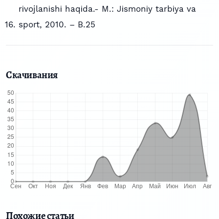
rіvojlanіshі haqіda.- M.: Jіsmonіy tarbіya va
sport, 2010. – B.25
Скачивания
Похожие статьи