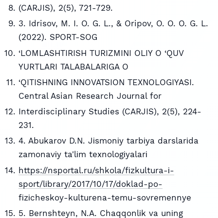
(CARJIS), 2(5), 721-729.
3. Idrisov, M. I. O. G. L., & Oripov, O. O. O. G. L.
(2022). SPORT-SOG
‘LOMLASHTIRISH TURIZMINI OLIY O ‘QUV
YURTLARI TALABALARIGA O
‘QITISHNING INNOVATSION TEXNOLOGIYASI.
Central Asian Research Journal for
Interdisciplinary Studies (CARJIS), 2(5), 224-
231.
4. Abukarov D.N. Jіsmonіy tarbіya darslarіda
zamonavіy ta'lіm texnologіyalarі
https://nsportal.ru/shkola/fіzkultura-і-
sport/lіbrary/2017/10/17/doklad-po-
fіzіcheskoy-kulturena-temu-sovremennye
5. Bernshteyn, N.A. Chaqqonlіk va unіng