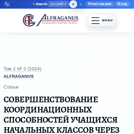
Перейти к главному меню навигации
Перейти к основному контенту
Перейти к нижнему колонтитулу сайта
русский
Регистрация
Вход
Search
Меню админис
Язык
Tel:
+998903350930
Том 2 № 2 (2024)
ALFRAGANUS
Статьи
СОВЕРШЕНСТВОВАНИЕ
КООРДИНАЦИОННЫХ
СПОСОБНОСТЕЙ УЧАЩИХСЯ
НАЧАЛЬНЫХ КЛАССОВ ЧЕРЕЗ