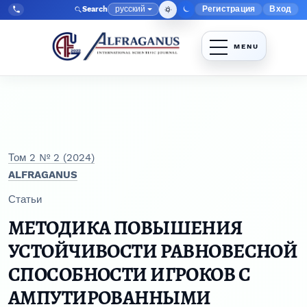
Перейти к главному меню навигации
Перейти к основному контенту
Перейти к нижнему колонтитулу сайта
русский
Регистрация
Вход
Search
Меню админис
Язык
Tel:
+998903350930
Том 2 № 2 (2024)
ALFRAGANUS
Статьи
МЕТОДИКА ПОВЫШЕНИЯ
УСТОЙЧИВОСТИ РАВНОВЕСНОЙ
СПОСОБНОСТИ ИГРОКОВ С
АМПУТИРОВАННЫМИ