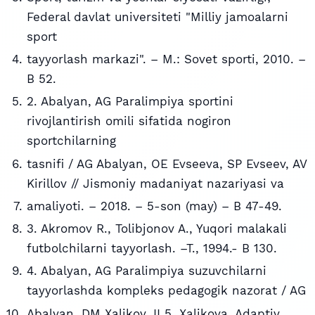
Federal davlat universiteti "Milliy jamoalarni
sport
tayyorlash markazi". – M.: Sovet sporti, 2010. –
B 52.
2. Abalyan, AG Paralimpiya sportini
rivojlantirish omili sifatida nogiron
sportchilarning
tasnifi / AG Abalyan, OE Evseeva, SP Evseev, AV
Kirillov // Jismoniy madaniyat nazariyasi va
amaliyoti. – 2018. – 5-son (may) – B 47-49.
3. Akromov R., Tolibjonov A., Yuqori malakali
futbolchilarni tayyorlash. –T., 1994.- B 130.
4. Abalyan, AG Paralimpiya suzuvchilarni
tayyorlashda kompleks pedagogik nazorat / AG
Abalyan, DM Xalikov, II 5. Xalikova, Adaptiv