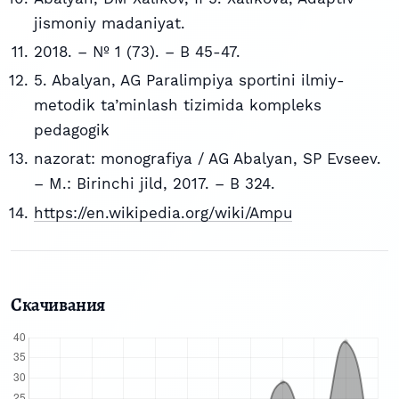
jismoniy madaniyat.
2018. – № 1 (73). – B 45-47.
5. Abalyan, AG Paralimpiya sportini ilmiy-
metodik ta’minlash tizimida kompleks
pedagogik
nazorat: monografiya / AG Abalyan, SP Evseev.
– M.: Birinchi jild, 2017. – B 324.
https://en.wikipedia.org/wiki/Ampu
Скачивания