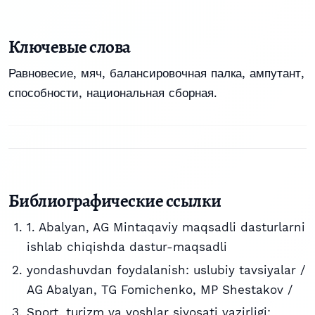
Ключевые слова
Равновесие, мяч, балансировочная палка, ампутант,
способности, национальная сборная.
Библиографические ссылки
1. Abalyan, AG Mintaqaviy maqsadli dasturlarni
ishlab chiqishda dastur-maqsadli
yondashuvdan foydalanish: uslubiy tavsiyalar /
AG Abalyan, TG Fomichenko, MP Shestakov /
Sport, turizm va yoshlar siyosati vazirligi;