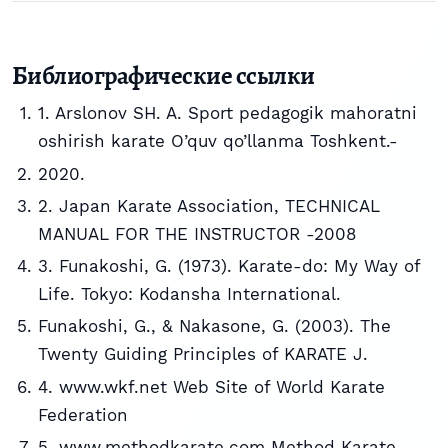
Библиографические ссылки
1. Arslonov SH. A. Sport pedagogik mahoratni
oshirish karate O’quv qo’llanma Toshkent.-
2020.
2. Japan Karate Association, TECHNICAL
MANUAL FOR THE INSTRUCTOR -2008
3. Funakoshi, G. (1973). Karate-do: My Way of
Life. Tokyo: Kodansha International.
Funakoshi, G., & Nakasone, G. (2003). The
Twenty Guiding Principles of KARATE J.
4. www.wkf.net Web Site of World Karate
Federation
5. www.methodkarate.com Method Karate