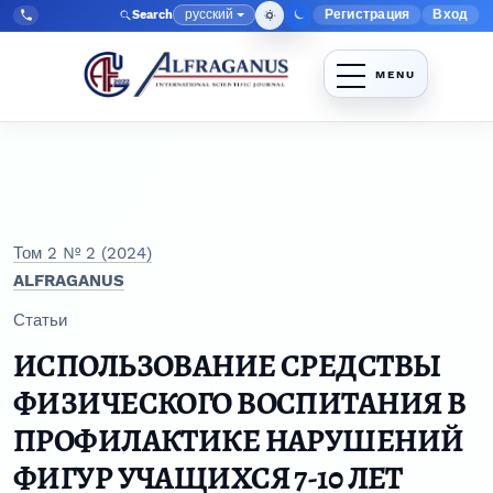
Перейти к главному меню навигации
Перейти к основному контенту
Перейти к нижнему колонтитулу сайта
русский
Регистрация
Вход
Search
Меню админис
Язык
Tel:
+998903350930
Том 2 № 2 (2024)
ALFRAGANUS
Статьи
ИСПОЛЬЗОВАНИЕ СРЕДСТВЫ
ФИЗИЧЕСКОГО ВОСПИТАНИЯ В
ПРОФИЛАКТИКЕ НАРУШЕНИЙ
ФИГУР УЧАЩИХСЯ 7-10 ЛЕТ