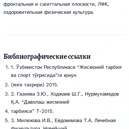
фронтальная и сагиттальная плоскости, ЛФК,
оздоровительная физическая культура.
Библиографические ссылки
1. Ўзбекистон Республикаси “Жисмоний тарбия
ва спорт тўғрисида”ги қонун
(янги тахрири) 2015.
2. Газиева З.Ю., Ходжаев Ш.Г., Нурмухамедов
Қ.А. “Даволаш жисмоний
тарбияси” Т-2015.
3. Милюкова И.В., Евдокимова Т.А. Лечебная
физкультура. Новейший